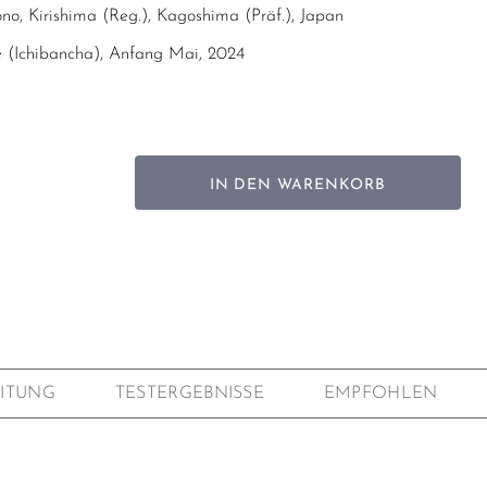
no, Kirishima (Reg.), Kagoshima (Präf.), Japan
te (Ichibancha), Anfang Mai, 2024
ori (100%)
0m ü.d.M.
Asamushi, 20 Sek.)
IN DEN WARENKORB
age
tifizierter Anbau
tivität (Jährlicher Test der Region) und Pflanzenschutzmittel
 P. (Kategorie Gyokuro); Super Premium
ITUNG
TESTERGEBNISSE
EMPFOHLEN