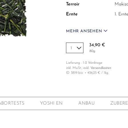
Terroir
Makizo
Ernte
1. Ern
Cultivar
Saemid
MEHR ANSEHEN
Höhenlage
180-25
Dämpfung
kurz (
34,90 €
80g
Beschattung
>20 T
Lieferung : 1-2 Werktage
Anbau
Bio-zer
inkl. MwSt., exkl.
Versandkosten
ID
3819-bio
436,25 € / 1kg
Labortests
Radioak
Qualität
97/100
ABORTESTS
YOSHI EN
ANBAU
ZUBERE