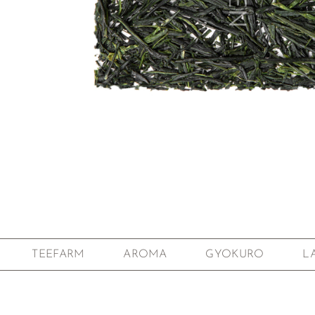
Zum Anfang der Bildgalerie springen
TEEFARM
AROMA
GYOKURO
L