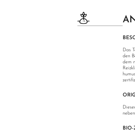
AN
BES
Das T
den B
dem m
Reizk
humusr
zertifi
ORIG
Diese
neben
BIO-