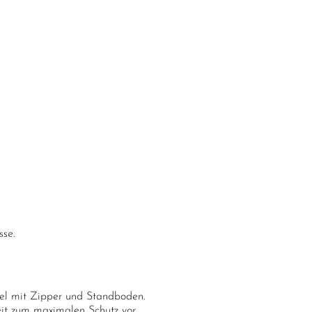
sse.
tel mit Zipper und Standboden.
eit zum maximalen Schutz vor