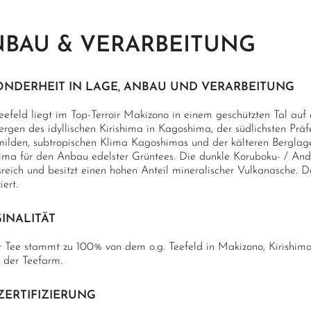
BAU & VERARBEITUNG
ONDERHEIT IN LAGE, ANBAU UND VERARBEITUNG
eefeld liegt im Top-Terroir Makizono in einem geschützten Tal au
ergen des idyllischen Kirishima in Kagoshima, der südlichsten Prä
ilden, subtropischen Klima Kagoshimas und der kälteren Berglage
lima für den Anbau edelster Grüntees. Die dunkle Koruboku- / Ando
eich und besitzt einen hohen Anteil mineralischer Vulkanasche. Das
ziert.
INALITÄT
r Tee stammt zu 100% von dem o.g. Teefeld in Makizono, Kirishima
 der Teefarm.
ZERTIFIZIERUNG