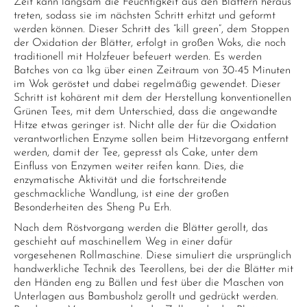
Zeit kann langsam die Feuchtigkeit aus den Blättern heraus
treten, sodass sie im nächsten Schritt erhitzt und geformt
werden können. Dieser Schritt des “kill green”, dem Stoppen
der Oxidation der Blätter, erfolgt in großen Woks, die noch
traditionell mit Holzfeuer befeuert werden. Es werden
Batches von ca 1kg über einen Zeitraum von 30-45 Minuten
im Wok geröstet und dabei regelmäßig gewendet. Dieser
Schritt ist kohärent mit dem der Herstellung konventionellen
Grünen Tees, mit dem Unterschied, dass die angewandte
Hitze etwas geringer ist. Nicht alle der für die Oxidation
verantwortlichen Enzyme sollen beim Hitzevorgang entfernt
werden, damit der Tee, gepresst als Cake, unter dem
Einfluss von Enzymen weiter reifen kann. Dies, die
enzymatische Aktivität und die fortschreitende
geschmackliche Wandlung, ist eine der großen
Besonderheiten des Sheng Pu Erh.
Nach dem Röstvorgang werden die Blätter gerollt, das
geschieht auf maschinellem Weg in einer dafür
vorgesehenen Rollmaschine. Diese simuliert die ursprünglich
handwerkliche Technik des Teerollens, bei der die Blätter mit
den Händen eng zu Bällen und fest über die Maschen von
Unterlagen aus Bambusholz gerollt und gedrückt werden.