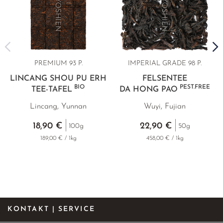
PREMIUM 93 P.
IMPERIAL GRADE 98 P.
LINCANG SHOU PU ERH
FELSENTEE
BIO
PEST.FREE
TEE-TAFEL
DA HONG PAO
Lincang, Yunnan
Wuyi, Fujian
18,90 €
22,90 €
100g
50g
189,00 € / 1kg
458,00 € / 1kg
KONTAKT | SERVICE