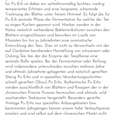
für Pu Erh ist dabei ein verhältnismäßig leichtes, niedrig
temperiertes Erhitzen und eine langsame, schonende
Trocknung der Blätter unter freiem Himmel. Es folgt die für
Pu Erh zentrale Phase der Fermentation für welche der Tee
zu engen Kuchen gepresst wird. Hierbei werden in der
Natur natürlich vorhandene Bakterienkulturen zwischen den
Blättern eingeschlossen und bewirken im Laufe von
Monaten bis hin zu Jahrzehnten eine aromatische
Entwicklung des Tees. Dies ist nicht zu Verwechseln mit der
auf Oxidation beruhenden Herstellung von schwarzem oder
Oolong-Tee, bei der die Enzyme der Teepflanze eine
zentrale Rolle spielen. Bei der Fermentation oder Reifung
wird insbesondere unterschieden zwischen mehrere Jahre
und oftmals Jahrzehnte gelagerten und natürlich gereiften
Sheng Pu Erhs und in speziellen Verarbeitungsschritten
schnell gereiften (Shou) Pu Erhs. Authentische Pu Erhs
werden ausschließlich von Blättern und Knospen der in der
chinesischen Provinz Yunnan heimischen und oftmals wild
wachsenden Teebäume hergestellt. Besonders gereifte
Vintage Pu Erhs aus speziellen Anbaugebieten bzw.
bestimmten Jahrgängen können enorm hohe Verkaufspreise
erzielen und sind selbst auf dem chinesischen Markt nicht