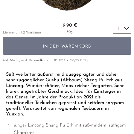
GELBER TEE
PHOENIX DANCONG
KOREA
NACH SORTE
MATE TEE
EMPFEHLUNGEN
TIE GUAN YIN
EARL GREY
AMAZONAS TEES
Zum Anfang der Bildgalerie springen
EMPFEHLUNGEN
9,90 €
ZHANGPING SHUI XIAN
KENIA
SELTENE INCENCES
SETS & GIFTS
30g
Lieferung : 1-2 Werktage
JAPAN
TÜRKEI
IN DEN WARENKORB
TANZANIA
KLASSIKER
THAILAND
inkl. MwSt., exkl.
Versandkosten
ID
7023
330,00 € / 1kg
EMPFEHLUNGEN
EMPFEHLUNGEN
SETS & GIFTS
Süß wie bitter äußerst mild ausgeprägter und daher
sehr zugänglicher Gushu (Altbaum) Sheng Pu Erh aus
SETS & GIFTS
Lincang. Wunderschöner, Moos reicher Teegarten. Sehr
klarer, ungetrübter Geschmack. Ideal für Einsteiger in
das Genre. Im Jahre der Produktion 2021 als
traditioneller Teekuchen gepresst und seitdem sorgsam
gereift. Verarbeitet von regionalen Teebauern in
Yunxian.
junger Lincang Sheng Pu Erh mit süß-mildem, süffigem
Charakter