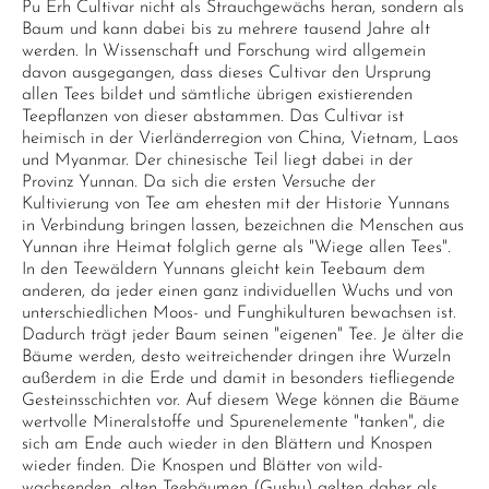
Pu Erh Cultivar nicht als Strauchgewächs heran, sondern als
Baum und kann dabei bis zu mehrere tausend Jahre alt
werden. In Wissenschaft und Forschung wird allgemein
davon ausgegangen, dass dieses Cultivar den Ursprung
allen Tees bildet und sämtliche übrigen existierenden
Teepflanzen von dieser abstammen. Das Cultivar ist
heimisch in der Vierländerregion von China, Vietnam, Laos
und Myanmar. Der chinesische Teil liegt dabei in der
Provinz Yunnan. Da sich die ersten Versuche der
Kultivierung von Tee am ehesten mit der Historie Yunnans
in Verbindung bringen lassen, bezeichnen die Menschen aus
Yunnan ihre Heimat folglich gerne als "Wiege allen Tees".
In den Teewäldern Yunnans gleicht kein Teebaum dem
anderen, da jeder einen ganz individuellen Wuchs und von
unterschiedlichen Moos- und Funghikulturen bewachsen ist.
Dadurch trägt jeder Baum seinen "eigenen" Tee. Je älter die
Bäume werden, desto weitreichender dringen ihre Wurzeln
außerdem in die Erde und damit in besonders tiefliegende
Gesteinsschichten vor. Auf diesem Wege können die Bäume
wertvolle Mineralstoffe und Spurenelemente "tanken", die
sich am Ende auch wieder in den Blättern und Knospen
wieder finden. Die Knospen und Blätter von wild-
wachsenden, alten Teebäumen (Gushu) gelten daher als