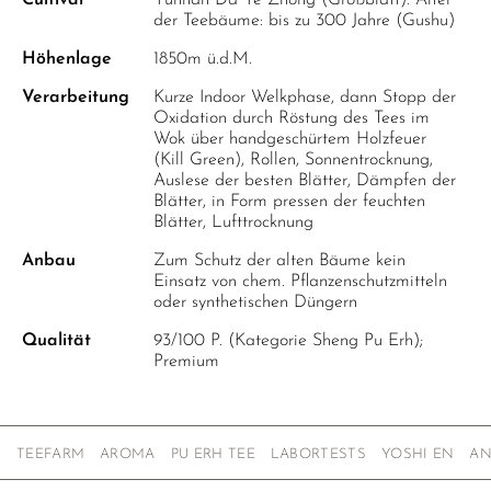
Cultivar
Yunnan Da Ye Zhong (Großblatt). Alter
der Teebäume: bis zu 300 Jahre (Gushu)
Höhenlage
1850m ü.d.M.
Verarbeitung
Kurze Indoor Welkphase, dann Stopp der
Oxidation durch Röstung des Tees im
Wok über handgeschürtem Holzfeuer
(Kill Green), Rollen, Sonnentrocknung,
Auslese der besten Blätter, Dämpfen der
Blätter, in Form pressen der feuchten
Blätter, Lufttrocknung
Anbau
Zum Schutz der alten Bäume kein
Einsatz von chem. Pflanzenschutzmitteln
oder synthetischen Düngern
Qualität
93/100 P. (Kategorie Sheng Pu Erh);
Premium
TEEFARM
AROMA
PU ERH TEE
LABORTESTS
YOSHI EN
AN