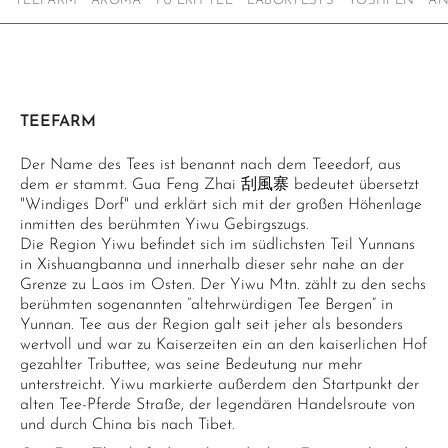
TEEFARM
AROMA
PU ERH TEE
LABORTESTS
YOSHI EN
AN
TEEFARM
Der Name des Tees ist benannt nach dem Teeedorf, aus
dem er stammt. Gua Feng Zhai 刮風寨 bedeutet übersetzt
"Windiges Dorf" und erklärt sich mit der großen Höhenlage
inmitten des berühmten Yiwu Gebirgszugs.
Die Region Yiwu befindet sich im südlichsten Teil Yunnans
in Xishuangbanna und innerhalb dieser sehr nahe an der
Grenze zu Laos im Osten. Der Yiwu Mtn. zählt zu den sechs
berühmten sogenannten “altehrwürdigen Tee Bergen” in
Yunnan. Tee aus der Region galt seit jeher als besonders
wertvoll und war zu Kaiserzeiten ein an den kaiserlichen Hof
gezahlter Tributtee, was seine Bedeutung nur mehr
unterstreicht. Yiwu markierte außerdem den Startpunkt der
alten Tee-Pferde Straße, der legendären Handelsroute von
und durch China bis nach Tibet.