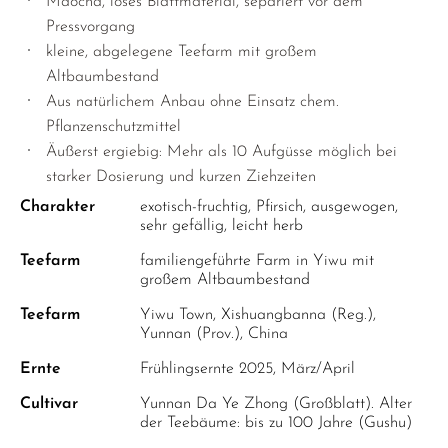
Maocha, loses Blattmaterial, separiert vor dem
Pressvorgang
kleine, abgelegene Teefarm mit großem
Altbaumbestand
Aus natürlichem Anbau ohne Einsatz chem.
Pflanzenschutzmittel
Äußerst ergiebig: Mehr als 10 Aufgüsse möglich bei
starker Dosierung und kurzen Ziehzeiten
Charakter
exotisch-fruchtig, Pfirsich, ausgewogen,
sehr gefällig, leicht herb
Teefarm
familiengeführte Farm in Yiwu mit
großem Altbaumbestand
Teefarm
Yiwu Town, Xishuangbanna (Reg.),
Yunnan (Prov.), China
Ernte
Frühlingsernte 2025, März/April
Cultivar
Yunnan Da Ye Zhong (Großblatt). Alter
der Teebäume: bis zu 100 Jahre (Gushu)