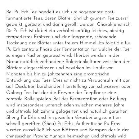
Bei Pu Erh Tee handelt es sich um sogenannte post-
fermentierte Tees, deren Blätter ähnlich grünem Tee zuerst
gewelkt, geröstet und dann gerollt werden. Charakteristisch
für Pu Erh ist dabei ein verhältnismäßig leichtes, niedrig
temperiertes Erhitzen und eine langsame, schonende
Trocknung der Blätter unter freiem Himmel. Es folgt die für
Pu Erh zentrale Phase der Fermentation für welche der Tee
zu engen Kuchen gepresst wird. Hierbei werden in der
Natur natürlich vorhandene Bakterienkulturen zwischen den
Blättern eingeschlossen und bewirken im Laufe von
Monaten bis hin zu Jahrzehnten eine aromatische
Entwicklung des Tees. Dies ist nicht zu Verwechseln mit der
auf Oxidation beruhenden Herstellung von schwarzem oder
Oolong-Tee, bei der die Enzyme der Teepflanze eine
zentrale Rolle spielen. Bei der Fermentation oder Reifung
wird insbesondere unterschieden zwischen mehrere Jahre
und oftmals Jahrzehnte gelagerten und natürlich gereiften
Sheng Pu Erhs und in speziellen Verarbeitungsschritten
schnell gereiften (Shou) Pu Erhs. Authentische Pu Erhs
werden ausschließlich von Blättern und Knospen der in der
chinesischen Provinz Yunnan heimischen und oftmals wild