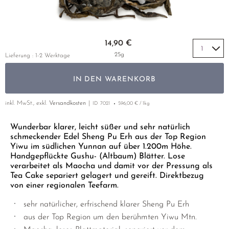
GELBER TEE
PHOENIX DANCONG
KOREA
NACH SORTE
MATE TEE
EMPFEHLUNGEN
TIE GUAN YIN
EARL GREY
AMAZONAS TEES
Zum Anfang der Bildgalerie springen
EMPFEHLUNGEN
14,90 €
ZHANGPING SHUI XIAN
KENIA
SELTENE INCENCES
SETS & GIFTS
25g
Lieferung : 1-2 Werktage
JAPAN
TÜRKEI
IN DEN WARENKORB
TANZANIA
KLASSIKER
THAILAND
inkl. MwSt., exkl.
Versandkosten
ID
7021
596,00 € / 1kg
EMPFEHLUNGEN
EMPFEHLUNGEN
SETS & GIFTS
Wunderbar klarer, leicht süßer und sehr natürlich
schmeckender Edel Sheng Pu Erh aus der Top Region
SETS & GIFTS
Yiwu im südlichen Yunnan auf über 1.200m Höhe.
Handgepflückte Gushu- (Altbaum) Blätter. Lose
verarbeitet als Maocha und damit vor der Pressung als
Tea Cake separiert gelagert und gereift. Direktbezug
von einer regionalen Teefarm.
sehr natürlicher, erfrischend klarer Sheng Pu Erh
aus der Top Region um den berühmten Yiwu Mtn.