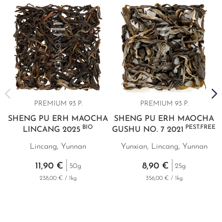
PREMIUM 93 P.
PREMIUM 93 P.
SHENG PU ERH MAOCHA
SHENG PU ERH MAOCHA
BIO
PEST.FREE
LINCANG 2025
GUSHU NO. 7 2021
Lincang, Yunnan
Yunxian, Lincang, Yunnan
11,90 €
8,90 €
50g
25g
238,00 € / 1kg
356,00 € / 1kg