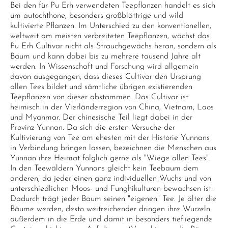
Bei den für Pu Erh verwendeten Teepflanzen handelt es sich
um autochthone, besonders großblättrige und wild
kultivierte Pflanzen. Im Unterschied zu den konventionellen,
weltweit am meisten verbreiteten Teepflanzen, wächst das
Pu Erh Cultivar nicht als Strauchgewächs heran, sondern als
Baum und kann dabei bis zu mehrere tausend Jahre alt
werden. In Wissenschaft und Forschung wird allgemein
davon ausgegangen, dass dieses Cultivar den Ursprung
allen Tees bildet und sämtliche übrigen existierenden
Teepflanzen von dieser abstammen. Das Cultivar ist
heimisch in der Vierländerregion von China, Vietnam, Laos
und Myanmar. Der chinesische Teil liegt dabei in der
Provinz Yunnan. Da sich die ersten Versuche der
Kultivierung von Tee am ehesten mit der Historie Yunnans
in Verbindung bringen lassen, bezeichnen die Menschen aus
Yunnan ihre Heimat folglich gerne als "Wiege allen Tees".
In den Teewäldern Yunnans gleicht kein Teebaum dem
anderen, da jeder einen ganz individuellen Wuchs und von
unterschiedlichen Moos- und Funghikulturen bewachsen ist.
Dadurch trägt jeder Baum seinen "eigenen" Tee. Je älter die
Bäume werden, desto weitreichender dringen ihre Wurzeln
außerdem in die Erde und damit in besonders tiefliegende