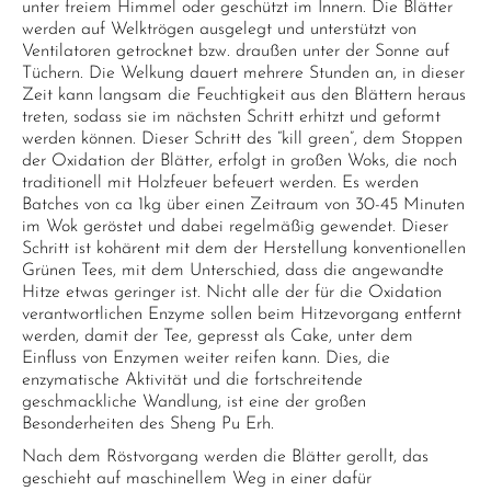
unter freiem Himmel oder geschützt im Innern. Die Blätter
werden auf Welktrögen ausgelegt und unterstützt von
Ventilatoren getrocknet bzw. draußen unter der Sonne auf
Tüchern. Die Welkung dauert mehrere Stunden an, in dieser
Zeit kann langsam die Feuchtigkeit aus den Blättern heraus
treten, sodass sie im nächsten Schritt erhitzt und geformt
werden können. Dieser Schritt des “kill green”, dem Stoppen
der Oxidation der Blätter, erfolgt in großen Woks, die noch
traditionell mit Holzfeuer befeuert werden. Es werden
Batches von ca 1kg über einen Zeitraum von 30-45 Minuten
im Wok geröstet und dabei regelmäßig gewendet. Dieser
Schritt ist kohärent mit dem der Herstellung konventionellen
Grünen Tees, mit dem Unterschied, dass die angewandte
Hitze etwas geringer ist. Nicht alle der für die Oxidation
verantwortlichen Enzyme sollen beim Hitzevorgang entfernt
werden, damit der Tee, gepresst als Cake, unter dem
Einfluss von Enzymen weiter reifen kann. Dies, die
enzymatische Aktivität und die fortschreitende
geschmackliche Wandlung, ist eine der großen
Besonderheiten des Sheng Pu Erh.
Nach dem Röstvorgang werden die Blätter gerollt, das
geschieht auf maschinellem Weg in einer dafür