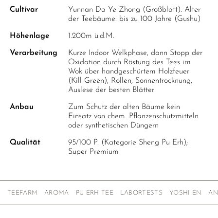
Cultivar
Yunnan Da Ye Zhong (Großblatt). Alter
der Teebäume: bis zu 100 Jahre (Gushu)
Höhenlage
1.200m ü.d.M.
Verarbeitung
Kurze Indoor Welkphase, dann Stopp der
Oxidation durch Röstung des Tees im
Wok über handgeschürtem Holzfeuer
(Kill Green), Rollen, Sonnentrocknung,
Auslese der besten Blätter
Anbau
Zum Schutz der alten Bäume kein
Einsatz von chem. Pflanzenschutzmitteln
oder synthetischen Düngern
Qualität
95/100 P. (Kategorie Sheng Pu Erh);
Super Premium
TEEFARM
AROMA
PU ERH TEE
LABORTESTS
YOSHI EN
AN