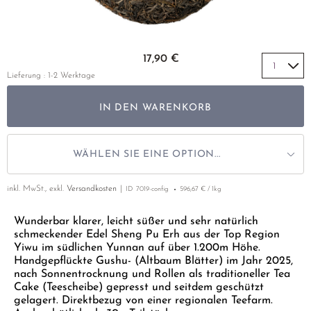
GELBER TEE
PHOENIX DANCONG
KOREA
NACH SORTE
MATE TEE
EMPFEHLUNGEN
TIE GUAN YIN
EARL GREY
AMAZONAS TEES
Zum Anfang der Bildgalerie springen
EMPFEHLUNGEN
17,90 €
ZHANGPING SHUI XIAN
KENIA
SELTENE INCENCES
SETS & GIFTS
Lieferung : 1-2 Werktage
JAPAN
TÜRKEI
IN DEN WARENKORB
TANZANIA
KLASSIKER
THAILAND
EMPFEHLUNGEN
WÄHLEN SIE EINE OPTION...
EMPFEHLUNGEN
SETS & GIFTS
inkl. MwSt., exkl.
Versandkosten
ID
7019-config
596,67 € / 1kg
SETS & GIFTS
Wunderbar klarer, leicht süßer und sehr natürlich
schmeckender Edel Sheng Pu Erh aus der Top Region
Yiwu im südlichen Yunnan auf über 1.200m Höhe.
Handgepflückte Gushu- (Altbaum Blätter) im Jahr 2025,
nach Sonnentrocknung und Rollen als traditioneller Tea
Cake (Teescheibe) gepresst und seitdem geschützt
gelagert. Direktbezug von einer regionalen Teefarm.