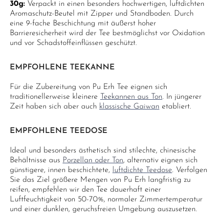
30g:
Verpackt in einen besonders hochwertigen, luftdichten
Aromaschutz-Beutel mit Zipper und Standboden. Durch
eine 9-fache Beschichtung mit äußerst hoher
Barrieresicherheit wird der Tee bestmöglichst vor Oxidation
und vor Schadstoffeinflüssen geschützt.
EMPFOHLENE TEEKANNE
Für die Zubereitung von Pu Erh Tee eignen sich
traditionellerweise kleinere
Teekannen aus Ton
. In jüngerer
Zeit haben sich aber auch
klassische Gaiwan
etabliert.
EMPFOHLENE TEEDOSE
Ideal und besonders ästhetisch sind stilechte, chinesische
Behältnisse aus
Porzellan oder Ton
, alternativ eignen sich
günstigere, innen beschichtete,
luftdichte Teedose
. Verfolgen
Sie das Ziel größere Mengen von Pu Erh langfristig zu
reifen, empfehlen wir den Tee dauerhaft einer
Luftfeuchtigkeit von 50-70%, normaler Zimmertemperatur
und einer dunklen, geruchsfreien Umgebung auszusetzen.