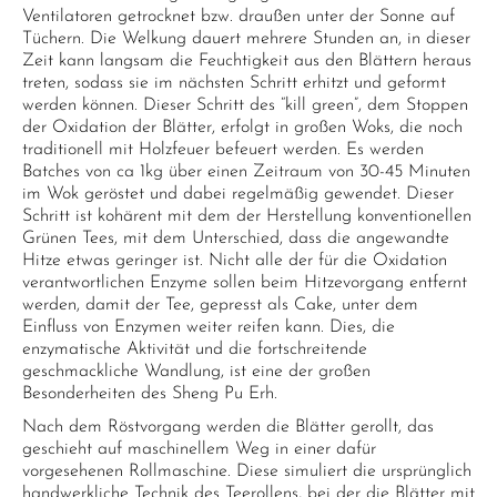
Ventilatoren getrocknet bzw. draußen unter der Sonne auf
Tüchern. Die Welkung dauert mehrere Stunden an, in dieser
Zeit kann langsam die Feuchtigkeit aus den Blättern heraus
treten, sodass sie im nächsten Schritt erhitzt und geformt
werden können. Dieser Schritt des “kill green”, dem Stoppen
der Oxidation der Blätter, erfolgt in großen Woks, die noch
traditionell mit Holzfeuer befeuert werden. Es werden
Batches von ca 1kg über einen Zeitraum von 30-45 Minuten
im Wok geröstet und dabei regelmäßig gewendet. Dieser
Schritt ist kohärent mit dem der Herstellung konventionellen
Grünen Tees, mit dem Unterschied, dass die angewandte
Hitze etwas geringer ist. Nicht alle der für die Oxidation
verantwortlichen Enzyme sollen beim Hitzevorgang entfernt
werden, damit der Tee, gepresst als Cake, unter dem
Einfluss von Enzymen weiter reifen kann. Dies, die
enzymatische Aktivität und die fortschreitende
geschmackliche Wandlung, ist eine der großen
Besonderheiten des Sheng Pu Erh.
Nach dem Röstvorgang werden die Blätter gerollt, das
geschieht auf maschinellem Weg in einer dafür
vorgesehenen Rollmaschine. Diese simuliert die ursprünglich
handwerkliche Technik des Teerollens, bei der die Blätter mit