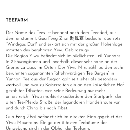
TEEFARM
Der Name des Tees ist benannt nach dem Teeedorf, aus
dem er stammt. Gua Feng Zhai 刮風寨 bedeutet übersetzt
"Windiges Dorf" und erklärt sich mit der großen Höhenlage
inmitten des berühmten Yiwu Gebirgszugs.
Die Region Yiwu befindet sich im südlichsten Teil Yunnans
in Xishuangbanna und innerhalb dieser sehr nahe an der
Grenze zu Laos im Osten. Der Yiwu Mtn. zählt zu den sechs
berühmten sogenannten “altehrwürdigen Tee Bergen” in
Yunnan. Tee aus der Region galt seit jeher als besonders
wertvoll und war zu Kaiserzeiten ein an den kaiserlichen Hof
gezahlter Tributtee, was seine Bedeutung nur mehr
unterstreicht. Yiwu markierte außerdem den Startpunkt der
alten Tee-Pferde Straße, der legendären Handelsroute von
und durch China bis nach Tibet.
Gua Feng Zhai befindet sich im direkten Einzugsgebiet des
Yiwu Mountains. Einige der ältesten Teebäume der
Umgebung sind in der Obhut der Teefarm.