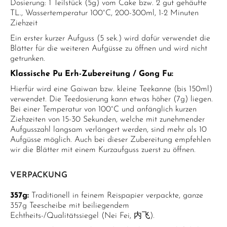
Dosierung: 1 Teilstück (5g) vom Cake bzw. 2 gut gehäufte
TL., Wassertemperatur 100°C, 200-300ml, 1-2 Minuten
Ziehzeit
Ein erster kurzer Aufguss (5 sek.) wird dafür verwendet die
Blätter für die weiteren Aufgüsse zu öffnen und wird nicht
getrunken.
Klassische Pu Erh-Zubereitung / Gong Fu:
Hierfür wird eine Gaiwan bzw. kleine Teekanne (bis 150ml)
verwendet. Die Teedosierung kann etwas höher (7g) liegen.
Bei einer Temperatur von 100°C und anfänglich kurzen
Ziehzeiten von 15-30 Sekunden, welche mit zunehmender
Aufgusszahl langsam verlängert werden, sind mehr als 10
Aufgüsse möglich. Auch bei dieser Zubereitung empfehlen
wir die Blätter mit einem Kurzaufguss zuerst zu öffnen.
VERPACKUNG
357g:
Traditionell in feinem Reispapier verpackte, ganze
357g Teescheibe mit beiliegendem
Echtheits-/Qualitätssiegel (Nei Fei, 内飞).