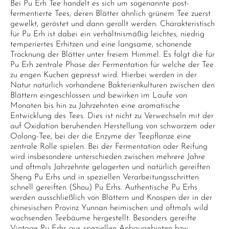
Bei Pu Erh Tee handelt es sich um sogenannte post-
fermentierte Tees, deren Blätter ähnlich grünem Tee zuerst
gewelkt, geröstet und dann gerollt werden. Charakteristisch
für Pu Erh ist dabei ein verhältnismäßig leichtes, niedrig
temperiertes Erhitzen und eine langsame, schonende
Trocknung der Blätter unter freiem Himmel. Es folgt die für
Pu Erh zentrale Phase der Fermentation für welche der Tee
zu engen Kuchen gepresst wird. Hierbei werden in der
Natur natürlich vorhandene Bakterienkulturen zwischen den
Blättern eingeschlossen und bewirken im Laufe von
Monaten bis hin zu Jahrzehnten eine aromatische
Entwicklung des Tees. Dies ist nicht zu Verwechseln mit der
auf Oxidation beruhenden Herstellung von schwarzem oder
Oolong-Tee, bei der die Enzyme der Teepflanze eine
zentrale Rolle spielen. Bei der Fermentation oder Reifung
wird insbesondere unterschieden zwischen mehrere Jahre
und oftmals Jahrzehnte gelagerten und natürlich gereiften
Sheng Pu Erhs und in speziellen Verarbeitungsschritten
schnell gereiften (Shou) Pu Erhs. Authentische Pu Erhs
werden ausschließlich von Blättern und Knospen der in der
chinesischen Provinz Yunnan heimischen und oftmals wild
wachsenden Teebäume hergestellt. Besonders gereifte
Vintage Pu Erhs aus speziellen Anbaugebieten bzw.