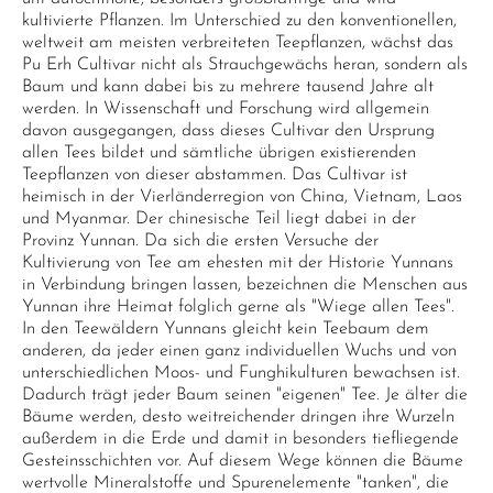
kultivierte Pflanzen. Im Unterschied zu den konventionellen,
weltweit am meisten verbreiteten Teepflanzen, wächst das
Pu Erh Cultivar nicht als Strauchgewächs heran, sondern als
Baum und kann dabei bis zu mehrere tausend Jahre alt
werden. In Wissenschaft und Forschung wird allgemein
davon ausgegangen, dass dieses Cultivar den Ursprung
allen Tees bildet und sämtliche übrigen existierenden
Teepflanzen von dieser abstammen. Das Cultivar ist
heimisch in der Vierländerregion von China, Vietnam, Laos
und Myanmar. Der chinesische Teil liegt dabei in der
Provinz Yunnan. Da sich die ersten Versuche der
Kultivierung von Tee am ehesten mit der Historie Yunnans
in Verbindung bringen lassen, bezeichnen die Menschen aus
Yunnan ihre Heimat folglich gerne als "Wiege allen Tees".
In den Teewäldern Yunnans gleicht kein Teebaum dem
anderen, da jeder einen ganz individuellen Wuchs und von
unterschiedlichen Moos- und Funghikulturen bewachsen ist.
Dadurch trägt jeder Baum seinen "eigenen" Tee. Je älter die
Bäume werden, desto weitreichender dringen ihre Wurzeln
außerdem in die Erde und damit in besonders tiefliegende
Gesteinsschichten vor. Auf diesem Wege können die Bäume
wertvolle Mineralstoffe und Spurenelemente "tanken", die