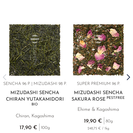
SENCHA 96 P. | MIZUDASHI 98 P.
SUPER PREMIUM
96 P.
MIZUDASHI SENCHA
MIZUDASHI SENCHA
PEST.FREE
CHIRAN YUTAKAMIDORI
SAKURA ROSE
BIO
Ehime & Kagoshima
Chiran, Kagoshima
19,90 €
80g
17,90 €
100g
248,75 € / 1kg