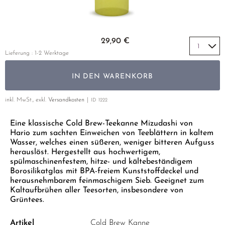
GELBER TEE
PHOENIX DANCONG
KOREA
NACH SORTE
MATE TEE
EMPFEHLUNGEN
TIE GUAN YIN
EARL GREY
AMAZONAS TEES
Zum Anfang der Bildgalerie springen
EMPFEHLUNGEN
29,90 €
ZHANGPING SHUI XIAN
KENIA
SELTENE INCENCES
SETS & GIFTS
Lieferung : 1-2 Werktage
JAPAN
TÜRKEI
IN DEN WARENKORB
TANZANIA
KLASSIKER
THAILAND
inkl. MwSt., exkl.
Versandkosten
ID
1222
EMPFEHLUNGEN
Eine klassische Cold Brew-Teekanne Mizudashi von
EMPFEHLUNGEN
SETS & GIFTS
Hario zum sachten Einweichen von Teeblättern in kaltem
SETS & GIFTS
Wasser, welches einen süßeren, weniger bitteren Aufguss
herauslöst. Hergestellt aus hochwertigem,
spülmaschinenfestem, hitze- und kältebeständigem
Borosilikatglas mit BPA-freiem Kunststoffdeckel und
herausnehmbarem feinmaschigem Sieb. Geeignet zum
Kaltaufbrühen aller Teesorten, insbesondere von
Grüntees.
Artikel
Cold Brew Kanne