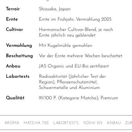
Terroir
Shizuoka, Japan
Ernte
Ernte im Frühjahr, Vermahlung 2025
Cultivar
Harmonischer Cultivar-Blend, je nach
Ernte jährlich neu geblendet
Vermahlung
Mit Kugelmühle gemahlen
Beschattung
Vor der Ernte mehrere Wochen beschattet
Anbau
JAS Organic und EU-Bio zertifiziert
Labortests
Radioaktivität (Jährlicher Test der
Region), Pflanzenschutzmittel,
Schwermetalle und Aluminium
Qualität
91/100 P. (Kategorie Matcha); Premium
AROMA
MATCHA TEE
LABORTESTS
YOSHI EN
ANBAU
ZU