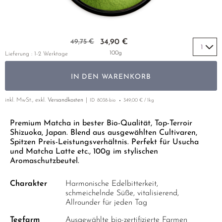
GELBER TEE
PHOENIX DANCONG
KOREA
NACH SORTE
MATE TEE
TIE GUAN YIN
EARL GREY
AMAZONAS TEES
Zum Anfang der Bildgalerie springen
EMPFEHLUNGEN
49,75 €
34,90 €
ZHANGPING SHUI XIAN
KENIA
SELTENE INCENCES
SETS & GIFTS
100g
Lieferung : 1-2 Werktage
JAPAN
TÜRKEI
IN DEN WARENKORB
TANZANIA
KLASSIKER
THAILAND
inkl. MwSt., exkl.
Versandkosten
ID
8038-bio
349,00 € / 1kg
EMPFEHLUNGEN
EMPFEHLUNGEN
SETS & GIFTS
Premium Matcha in bester Bio-Qualität, Top-Terroir
Shizuoka, Japan. Blend aus ausgewählten Cultivaren,
SETS & GIFTS
Spitzen Preis-Leistungsverhältnis. Perfekt für Usucha
und Matcha Latte etc., 100g im stylischen
Aromaschutzbeutel.
Charakter
Harmonische Edelbitterkeit,
schmeichelnde Süße, vitalisierend,
Allrounder für jeden Tag
Teefarm
Ausgewählte bio-zertifizierte Farmen