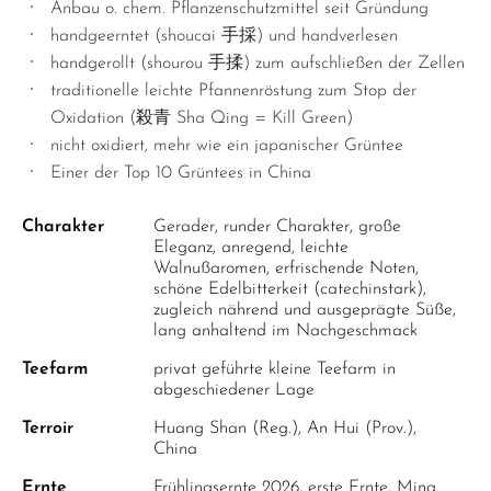
SELTENE BANCHA
Anbau o. chem. Pflanzenschutzmittel seit Gründung
handgeerntet (shoucai 手採) und handverlesen
SUNROUGE
handgerollt (shourou 手揉) zum aufschließen der Zellen
TAMARYOKUCHA
traditionelle leichte Pfannenröstung zum Stop der
Oxidation (殺青 Sha Qing = Kill Green)
TENCHA
nicht oxidiert, mehr wie ein japanischer Grüntee
TEEBEUTEL GRÜNTEE
Einer der Top 10 Grüntees in China
SORTEN ÜBERSICHT JAPAN
Charakter
Gerader, runder Charakter, große
Eleganz, anregend, leichte
Walnußaromen, erfrischende Noten,
schöne Edelbitterkeit (catechinstark),
zugleich nährend und ausgeprägte Süße,
lang anhaltend im Nachgeschmack
Teefarm
privat geführte kleine Teefarm in
abgeschiedener Lage
Terroir
Huang Shan (Reg.), An Hui (Prov.),
China
Ernte
Frühlingsernte 2026, erste Ernte, Ming