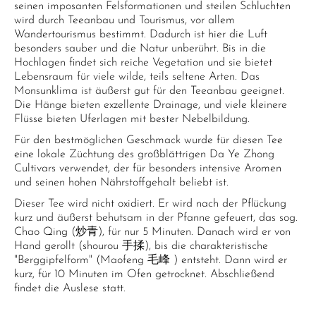
seinen imposanten Felsformationen und steilen Schluchten
wird durch Teeanbau und Tourismus, vor allem
Wandertourismus bestimmt. Dadurch ist hier die Luft
besonders sauber und die Natur unberührt. Bis in die
Hochlagen findet sich reiche Vegetation und sie bietet
Lebensraum für viele wilde, teils seltene Arten. Das
Monsunklima ist äußerst gut für den Teeanbau geeignet.
Die Hänge bieten exzellente Drainage, und viele kleinere
Flüsse bieten Uferlagen mit bester Nebelbildung.
Für den bestmöglichen Geschmack wurde für diesen Tee
eine lokale Züchtung des großblättrigen Da Ye Zhong
Cultivars verwendet, der für besonders intensive Aromen
und seinen hohen Nährstoffgehalt beliebt ist.
Dieser Tee wird nicht oxidiert. Er wird nach der Pflückung
kurz und äußerst behutsam in der Pfanne gefeuert, das sog.
Chao Qing (炒青), für nur 5 Minuten. Danach wird er von
Hand gerollt (shourou 手揉), bis die charakteristische
"Berggipfelform" (Maofeng 毛峰 ) entsteht. Dann wird er
kurz, für 10 Minuten im Ofen getrocknet. Abschließend
findet die Auslese statt.