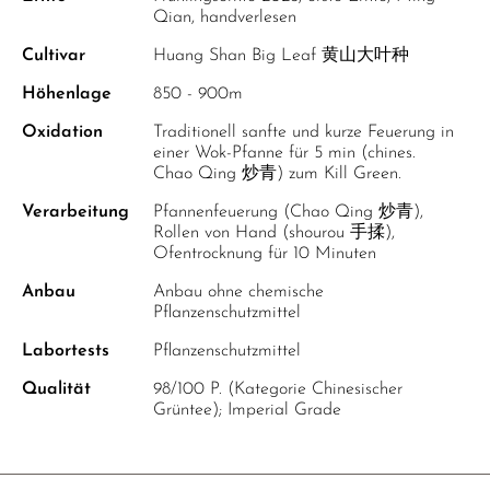
Qian, handverlesen
Cultivar
Huang Shan Big Leaf 黄山大叶种
Höhenlage
850 - 900m
Oxidation
Traditionell sanfte und kurze Feuerung in
einer Wok-Pfanne für 5 min (chines.
Chao Qing 炒青) zum Kill Green.
Verarbeitung
Pfannenfeuerung (Chao Qing 炒青),
Rollen von Hand (shourou 手揉),
Ofentrocknung für 10 Minuten
Anbau
Anbau ohne chemische
Pflanzenschutzmittel
Labortests
Pflanzenschutzmittel
Qualität
98/100 P. (Kategorie Chinesischer
Grüntee); Imperial Grade