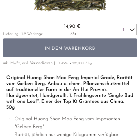
GENMAICHA
MIYAZAKI
YUNNAN
GELBER TEE
PHOENIX DANCONG
KOREA
NACH SORTE
MATE TEE
EMPFEHLUNGEN
GOISHICHA
NARA
ZHEJIANG
TIE GUAN YIN
EARL GREY
AMAZONAS TEES
Zum Anfang der Bildgalerie springen
EMPFEHLUNGEN
14,90 €
GRÜNTEE PULVER
SAGA
ZHANGPING SHUI XIAN
KENIA
SELTENE INCENCES
SETS & GIFTS
50g
Lieferung : 1-2 Werktage
HIGH CATECHIN
SHIBUSHI
JAPAN
TÜRKEI
IN DEN WARENKORB
HOJICHA
SHIZUOKA
TANZANIA
KLASSIKER
KABUSECHA
UJI
THAILAND
inkl. MwSt., exkl.
Versandkosten
ID
4384
298,00 € / 1kg
EMPFEHLUNGEN
KAMAIRICHA
URESHINO
EMPFEHLUNGEN
SETS & GIFTS
Original Huang Shan Mao Feng Imperial Grade, Rarität
vom Gelben Berg. Anbau o. chem. Pflanzenschutzmittel
KARIGANE KUKICHA
YAME
SETS & GIFTS
auf traditioneller Farm in der An Hui Provinz.
Handgeerntet, Handgerollt. 1. Frühlingsernte "Single Bud
KONACHA
with one Leaf". Einer der Top 10 Grüntees aus China.
MATCHA-IRI
50g
MIZUDASHI COLD BREW
Original Huang Shan Mao Feng vom imposanten
"Gelben Berg"
SANNENBANCHA
Rarität, jährlich nur wenige Kilogramm verfügbar