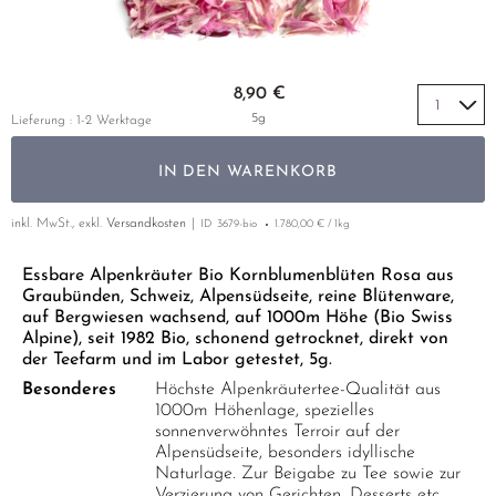
GELBER TEE
PHOENIX DANCONG
KOREA
NACH SORTE
EMPFEHLUNGEN
TIE GUAN YIN
EARL GREY
Zum Anfang der Bildgalerie springen
EMPFEHLUNGEN
8,90 €
ZHANGPING SHUI XIAN
KENIA
SETS & GIFTS
5g
Lieferung : 1-2 Werktage
JAPAN
TÜRKEI
IN DEN WARENKORB
TANZANIA
KLASSIKER
THAILAND
inkl. MwSt., exkl.
Versandkosten
ID
3679-bio
1.780,00 € / 1kg
EMPFEHLUNGEN
EMPFEHLUNGEN
SETS & GIFTS
Essbare Alpenkräuter Bio Kornblumenblüten Rosa aus
Graubünden, Schweiz, Alpensüdseite, reine Blütenware,
SETS & GIFTS
auf Bergwiesen wachsend, auf 1000m Höhe (Bio Swiss
Alpine), seit 1982 Bio, schonend getrocknet, direkt von
der Teefarm und im Labor getestet, 5g.
Besonderes
Höchste Alpenkräutertee-Qualität aus
1000m Höhenlage, spezielles
sonnenverwöhntes Terroir auf der
Alpensüdseite, besonders idyllische
Naturlage. Zur Beigabe zu Tee sowie zur
Verzierung von Gerichten, Desserts etc.