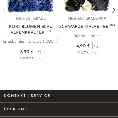
HIGHEST GRADE
HIGHEST GRADE 99 P.
BIO
KORNBLUMEN BLAU
SCHWARZE MALVE TEE
BIO
ALPENKRÄUTER
Südtirol, Italien
Graubünden, Schweiz (1000m)
G
4,90 €
6g
8,90 €
5g
816,67 € / 1kg
1.780,00 € / 1kg
KONTAKT | SERVICE
ÜBER UNS