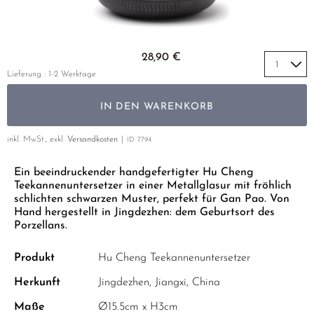
GELBER TEE
PHOENIX DANCONG
KOREA
NACH SORTE
MATE TEE
EMPFEHLUNGEN
TIE GUAN YIN
EARL GREY
AMAZONAS TEES
Zum Anfang der Bildgalerie springen
EMPFEHLUNGEN
28,90 €
ZHANGPING SHUI XIAN
KENIA
SELTENE INCENCES
SETS & GIFTS
Lieferung : 1-2 Werktage
JAPAN
TÜRKEI
IN DEN WARENKORB
TANZANIA
KLASSIKER
THAILAND
inkl. MwSt., exkl.
Versandkosten
ID
7794
EMPFEHLUNGEN
Ein beeindruckender handgefertigter Hu Cheng
EMPFEHLUNGEN
SETS & GIFTS
Teekannenuntersetzer in einer Metallglasur mit fröhlich
SETS & GIFTS
schlichten schwarzen Muster, perfekt für Gan Pao. Von
Hand hergestellt in Jingdezhen: dem Geburtsort des
Porzellans.
Produkt
Hu Cheng Teekannenuntersetzer
Herkunft
Jingdezhen, Jiangxi, China
Maße
Ø15.5cm x H3cm