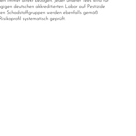
en immer direkt bezogen. Jeder unserer Tees wird für
gigen deutschen akkreditierten Labor auf Pestizide
anten Schadstoffgruppen werden ebenfalls gemäß
sikoprofil systematisch geprüft.