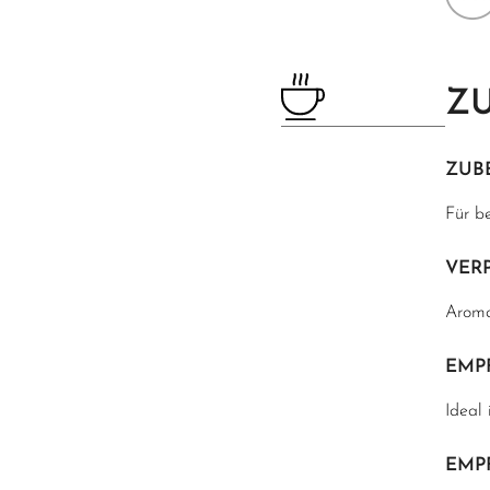
Z
ZUB
Für b
VER
Aroma
EMP
Ideal 
EMP