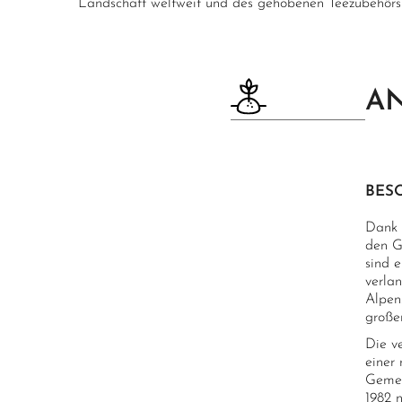
Landschaft weltweit und des gehobenen Teezubehörs
AN
BES
Dank 
den G
sind 
verlan
Alpen
große
Die v
einer
Gemei
1982 n