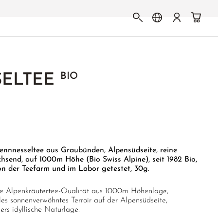
BIO
SELTEE
ennnesseltee aus Graubünden, Alpensüdseite, reine
hsend, auf 1000m Höhe (Bio Swiss Alpine), seit 1982 Bio,
on der Teefarm und im Labor getestet, 30g.
e Alpenkräutertee-Qualität aus 1000m Höhenlage,
lles sonnenverwöhntes Terroir auf der Alpensüdseite,
ers idyllische Naturlage.