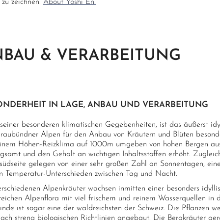
 zu zeichnen.
About Yoshi En.
BAU & VERARBEITUNG
ONDERHEIT IN LAGE, ANBAU UND VERARBEITUNG
seiner besonderen klimatischen Gegebenheiten, ist das äußerst idy
raubündner Alpen für den Anbau von Kräutern und Blüten besonde
einem Höhen-Reizklima auf 1000m umgeben von hohen Bergen aus
gsamt und den Gehalt an wichtigen Inhaltsstoffen erhöht. Zugleich 
südseite gelegen von einer sehr großen Zahl an Sonnentagen, eine
n Temperatur-Unterschieden zwischen Tag und Nacht.
erschiedenen Alpenkräuter wachsen inmitten einer besonders idyll
 reichen Alpenflora mit viel frischem und reinem Wasserquellen in
nde ist sogar eine der waldreichsten der Schweiz. Die Pflanzen we
ach streng biologischen Richtlinien angebaut. Die Bergkräuter ger