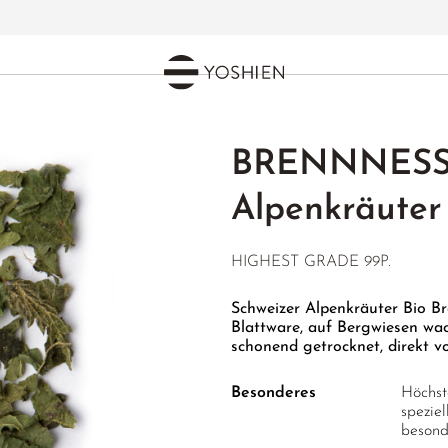
BRENNNES
Alpenkräuter
HIGHEST GRADE 99P.
Schweizer Alpenkräuter Bio Br
Blattware, auf Bergwiesen wac
schonend getrocknet, direkt v
Besonderes
Höchst
spezie
besond