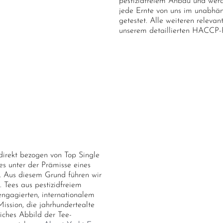
pestizidfreiem Anbau und werd
jede Ernte von uns im unabhän
getestet. Alle weiteren relev
unserem detaillierten HACCP-Ri
direkt bezogen von Top Single
les unter der Prämisse eines
 Aus diesem Grund führen wir
. Tees aus pestizidfreiem
ngagierten, internationalem
ission, die jahrhundertealte
liches Abbild der Tee-