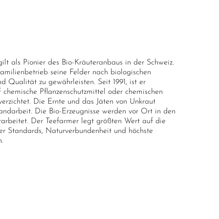
 P.(Kategorie Kräutertee), Highest Grade
lt als Pionier des Bio-Kräuteranbaus in der Schweiz.
r Familienbetrieb seine Felder nach biologischen
d Qualität zu gewährleisten. Seit 1991, ist er
Auf chemische Pflanzenschutzmittel oder chemischen
rzichtet. Die Ernte und das Jäten von Unkraut
andarbeit. Die Bio-Erzeugnisse werden vor Ort in den
rbeitet. Der Teefarmer legt größten Wert auf die
her Standards, Naturverbundenheit und höchste
n.