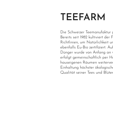
Qualität
99/100
TEEFARM
Die Schweizer Teemanufaktur gi
Bereits seit 1982 kultiviert de
Richtlinien, um Natürlichkeit un
ebenfalls Eu-Bio zertifiziert. 
Dünger wurde von Anfang an ve
erfolgt gemeinschaftlich per H
hauseigenen Räumen weitervera
Einhaltung höchster ökologisc
Qualität seiner Tees und Blüte