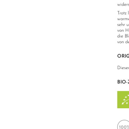
wider
Trotz 
warme
sehr u
von H
die B
von de
ORIG
Diese
BIO-