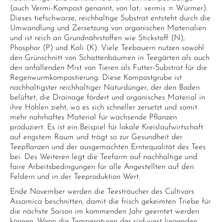
(auch Vermi-Kompost genannt, von lat.: vermis = Würmer).
Dieses tiefschwarze, reichhaltige Substrat entsteht durch die
Umwandlung und Zersetzung von organischen Materialien
und ist reich an Grundnährstoffen wie Stickstoff (N),
Phosphor (P) und Kali (K). Viele Teebauern nutzen sowohl
den Grünschnitt von Schattenbäumen in Teegärten als auch
den anfallenden Mist von Tieren als Futter-Substrat für die
Regenwurmkompostierung. Diese Kompostgrube ist
nachhaltigster reichhaltiger Naturdünger, der den Boden
belüftet, die Drainage fördert und organisches Material in
ihre Höhlen zieht, wo es sich schneller zersetzt und somit
mehr nahrhaftes Material für wachsende Pflanzen
produziert. Es ist ein Beispiel für lokale Kreislaufwirtschaft
auf engstem Raum und trägt so zur Gesundheit der
Teepflanzen und der ausgemachten Erntequalität des Tees
bei. Des Weiteren legt die Teefarm auf nachhaltige und
faire Arbeitsbedingungen für alle Angestellten auf den
Feldern und in der Teeproduktion Wert.
Ende November werden die Teesträucher des Cultivars
Assamica beschnitten, damit die frisch gekeimten Triebe für
die nächste Saison im kommenden Jahr geerntet werden
können. Wenn die Temperaturen der süd-west liegenden