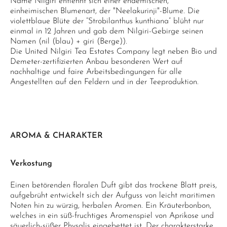
Name Nilgiri entlehnt sich einer endemischen,
einheimischen Blumenart, der "Neelakurinji"-Blume. Die
violettblaue Blüte der “Strobilanthus kunthiana” blüht nur
einmal in 12 Jahren und gab dem Nilgiri-Gebirge seinen
Namen (nil (blau) + giri (Berge)).
Die United Nilgiri Tea Estates Company legt neben Bio und
Demeter-zertifizierten Anbau besonderen Wert auf
nachhaltige und faire Arbeitsbedingungen für alle
Angestellten auf den Feldern und in der Teeproduktion.
AROMA & CHARAKTER
Verkostung
Einen betörenden floralen Duft gibt das trockene Blatt preis,
aufgebrüht entwickelt sich der Aufguss von leicht maritimen
Noten hin zu würzig, herbalen Aromen. Ein Kräuterbonbon,
welches in ein süß-fruchtiges Aromenspiel von Aprikose und
säuerlich-süßer Physalis eingebettet ist. Der charakterstarke