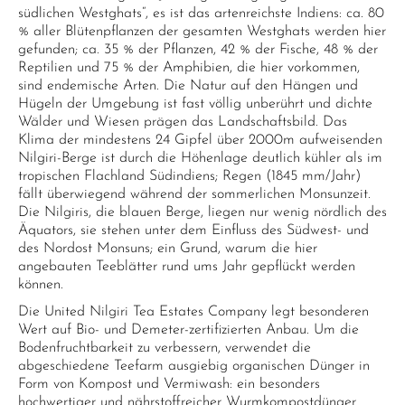
südlichen Westghats“, es ist das artenreichste Indiens: ca. 80
% aller Blütenpflanzen der gesamten Westghats werden hier
gefunden; ca. 35 % der Pflanzen, 42 % der Fische, 48 % der
Reptilien und 75 % der Amphibien, die hier vorkommen,
sind endemische Arten. Die Natur auf den Hängen und
Hügeln der Umgebung ist fast völlig unberührt und dichte
Wälder und Wiesen prägen das Landschaftsbild. Das
Klima der mindestens 24 Gipfel über 2000m aufweisenden
Nilgiri-Berge ist durch die Höhenlage deutlich kühler als im
tropischen Flachland Südindiens; Regen (1845 mm/Jahr)
fällt überwiegend während der sommerlichen Monsunzeit.
Die Nilgiris, die blauen Berge, liegen nur wenig nördlich des
Äquators, sie stehen unter dem Einfluss des Südwest- und
des Nordost Monsuns; ein Grund, warum die hier
angebauten Teeblätter rund ums Jahr gepflückt werden
können.
Die United Nilgiri Tea Estates Company legt besonderen
Wert auf Bio- und Demeter-zertifizierten Anbau. Um die
Bodenfruchtbarkeit zu verbessern, verwendet die
abgeschiedene Teefarm ausgiebig organischen Dünger in
Form von Kompost und Vermiwash: ein besonders
hochwertiger und nährstoffreicher Wurmkompostdünger