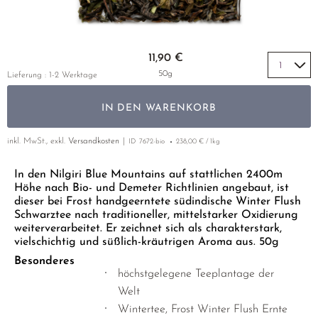
GELBER TEE
PHOENIX DANCONG
NACH SORTE
MATE TEE
EMPFEHLUNGEN
TIE GUAN YIN
AMAZONAS TEES
Zum Anfang der Bildgalerie springen
EMPFEHLUNGEN
11,90 €
ZHANGPING SHUI XIAN
SELTENE INCENCES
SETS & GIFTS
50g
Lieferung : 1-2 Werktage
JAPAN
IN DEN WARENKORB
TANZANIA
THAILAND
inkl. MwSt., exkl.
Versandkosten
ID
7672-bio
238,00 € / 1kg
In den Nilgiri Blue Mountains auf stattlichen 2400m
EMPFEHLUNGEN
Höhe nach Bio- und Demeter Richtlinien angebaut, ist
SETS & GIFTS
dieser bei Frost handgeerntete südindische Winter Flush
Schwarztee nach traditioneller, mittelstarker Oxidierung
weiterverarbeitet. Er zeichnet sich als charakterstark,
vielschichtig und süßlich-kräutrigen Aroma aus. 50g
Besonderes
höchstgelegene Teeplantage der
Welt
Wintertee, Frost Winter Flush Ernte