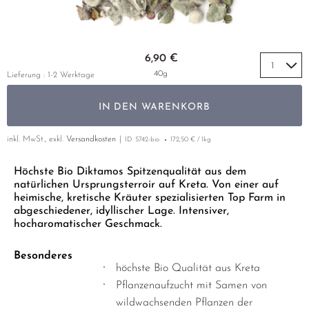
GELBER TEE
PHOENIX DANCONG
KOREA
NACH SORTE
EMPFEHLUNGEN
TIE GUAN YIN
EARL GREY
Zum Anfang der Bildgalerie springen
EMPFEHLUNGEN
6,90 €
ZHANGPING SHUI XIAN
KENIA
SETS & GIFTS
40g
Lieferung : 1-2 Werktage
JAPAN
TÜRKEI
IN DEN WARENKORB
TANZANIA
KLASSIKER
THAILAND
inkl. MwSt., exkl.
Versandkosten
ID
5742-bio
172,50 € / 1kg
EMPFEHLUNGEN
EMPFEHLUNGEN
SETS & GIFTS
Höchste Bio Diktamos Spitzenqualität aus dem
natürlichen Ursprungsterroir auf Kreta. Von einer auf
SETS & GIFTS
heimische, kretische Kräuter spezialisierten Top Farm in
abgeschiedener, idyllischer Lage. Intensiver,
hocharomatischer Geschmack.
Besonderes
höchste Bio Qualität aus Kreta
Pflanzenaufzucht mit Samen von
wildwachsenden Pflanzen der