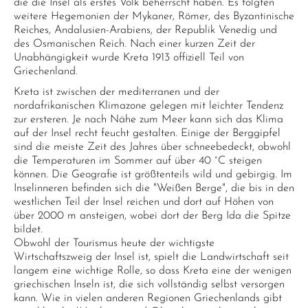
die die Insel als erstes Volk beherrscht haben. Es folgten
weitere Hegemonien der Mykaner, Römer, des Byzantinische
Reiches, Andalusien-Arabiens, der Republik Venedig und
des Osmanischen Reich. Nach einer kurzen Zeit der
Unabhängigkeit wurde Kreta 1913 offiziell Teil von
Griechenland.
Kreta ist zwischen der mediterranen und der
nordafrikanischen Klimazone gelegen mit leichter Tendenz
zur ersteren. Je nach Nähe zum Meer kann sich das Klima
auf der Insel recht feucht gestalten. Einige der Berggipfel
sind die meiste Zeit des Jahres über schneebedeckt, obwohl
die Temperaturen im Sommer auf über 40 °C steigen
können. Die Geografie ist größtenteils wild und gebirgig. Im
Inselinneren befinden sich die "Weißen Berge", die bis in den
westlichen Teil der Insel reichen und dort auf Höhen von
über 2000 m ansteigen, wobei dort der Berg Ida die Spitze
bildet.
Obwohl der Tourismus heute der wichtigste
Wirtschaftszweig der Insel ist, spielt die Landwirtschaft seit
langem eine wichtige Rolle, so dass Kreta eine der wenigen
griechischen Inseln ist, die sich vollständig selbst versorgen
kann. Wie in vielen anderen Regionen Griechenlands gibt