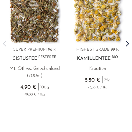
SUPER PREMIUM
96 P.
HIGHEST GRADE
99 P.
PEST.FREE
BIO
CISTUSTEE
KAMILLENTEE
Mt. Othrys, Griechenland
Kroatien
(700m)
5,50 €
75g
4,90 €
100g
73,33 € / 1kg
49,00 € / 1kg