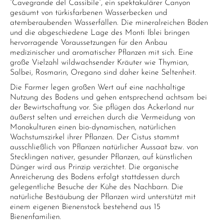
“Cavegrande del Cassibile”, ein spektakulärer Canyon
gesäumt von türkisfarbenen Wasserbecken und
atemberaubenden Wasserfällen. Die mineralreichen Böden
und die abgeschiedene Lage des Monti Iblei bringen
hervorragende Voraussetzungen für den Anbau
medizinischer und aromatischer Pflanzen mit sich. Eine
große Vielzahl wildwachsender Kräuter wie Thymian,
Salbei, Rosmarin, Oregano sind daher keine Seltenheit.
Die Farmer legen großen Wert auf eine nachhaltige
Nutzung des Bodens und gehen entsprechend achtsam bei
der Bewirtschaftung vor. Sie pflügen das Ackerland nur
äußerst selten und erreichen durch die Vermeidung von
Monokulturen einen bio-dynamischen, natürlichen
Wachstumszirkel ihrer Pflanzen. Der Cistus stammt
ausschließlich von Pflanzen natürlicher Aussaat bzw. von
Stecklingen nativer, gesunder Pflanzen, auf künstlichen
Dünger wird aus Prinzip verzichtet. Die organische
Anreicherung des Bodens erfolgt stattdessen durch
gelegentliche Besuche der Kühe des Nachbarn. Die
natürliche Bestäubung der Pflanzen wird unterstützt mit
einem eigenen Bienenstock bestehend aus 15
Bienenfamilien.