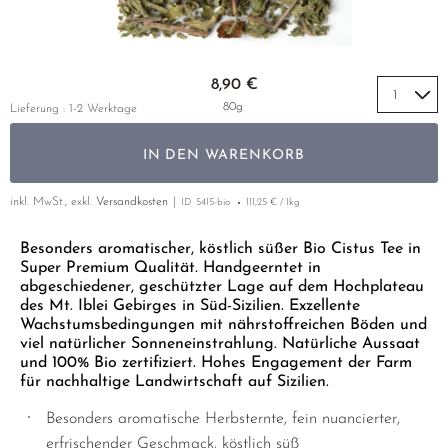
GELBER TEE
PHOENIX DANCONG
KOREA
NACH SORTE
EMPFEHLUNGEN
TIE GUAN YIN
EARL GREY
Zum Anfang der Bildgalerie springen
EMPFEHLUNGEN
8,90 €
ZHANGPING SHUI XIAN
KENIA
SETS & GIFTS
80g
Lieferung : 1-2 Werktage
JAPAN
TÜRKEI
IN DEN WARENKORB
TANZANIA
KLASSIKER
THAILAND
inkl. MwSt., exkl.
Versandkosten
ID
5415-bio
111,25 € / 1kg
EMPFEHLUNGEN
EMPFEHLUNGEN
SETS & GIFTS
Besonders aromatischer, köstlich süßer Bio Cistus Tee in
Super Premium Qualität. Handgeerntet in
SETS & GIFTS
abgeschiedener, geschützter Lage auf dem Hochplateau
des Mt. Iblei Gebirges in Süd-Sizilien. Exzellente
Wachstumsbedingungen mit nährstoffreichen Böden und
viel natürlicher Sonneneinstrahlung. Natürliche Aussaat
und 100% Bio zertifiziert. Hohes Engagement der Farm
für nachhaltige Landwirtschaft auf Sizilien.
Besonders aromatische Herbsternte, fein nuancierter,
erfrischender Geschmack, köstlich süß