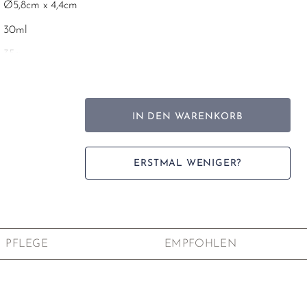
Ø5,8cm x 4,4cm
30ml
35g
Porzellan
坐酌泠泠水，看煎瑟瑟塵。
IN DEN WARENKORB
無由持一碗，寄與愛茶人。
Kühles Wasser schöpfen,
ERSTMAL WENIGER?
Beobachten, wie der Tee kocht.
Eine Schale Tee anbieten,
dem Teeliebhaber ohne Grund.
Bai Juyi 白居易 (772–846)
PFLEGE
EMPFOHLEN