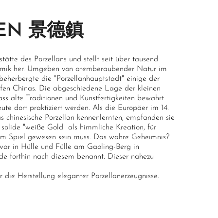
HEN 景德鎮
stätte des Porzellans und stellt seit über tausend
eramik her. Umgeben von atemberaubender Natur im
 beherbergte die "Porzellanhauptstadt" einige der
nöfen Chinas. Die abgeschiedene Lage der kleinen
ss alte Traditionen und Kunstfertigkeiten bewahrt
te dort praktiziert werden. Als die Europäer im 14.
s chinesische Porzellan kennenlernten, empfanden sie
 solide "weiße Gold" als himmliche Kreation, für
im Spiel gewesen sein muss. Das wahre Geheimnis?
 war in Hülle und Fülle am Gaoling-Berg in
e forthin nach diesem benannt. Dieser nahezu
für die Herstellung eleganter Porzellanerzeugnisse.