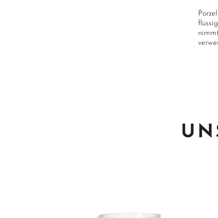
Porze
flüss
nimmt
verwe
UN