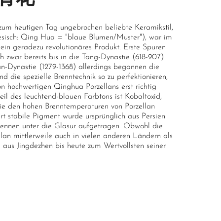
zum heutigen Tag ungebrochen beliebte Keramikstil,
esisch: Qing Hua = "blaue Blumen/Muster"), war im
 ein geradezu revolutionäres Produkt. Erste Spuren
h zwar bereits bis in die Tang-Dynastie (618-907)
uan-Dynastie (1279-1368) allerdings begannen die
d die spezielle Brenntechnik so zu perfektionieren,
on hochwertigen Qinghua Porzellans erst richtig
il des leuchtend-blauen Farbtons ist Kobaltoxid,
ie den hohen Brenntemperaturen von Porzellan
t stabile Pigment wurde ursprünglich aus Persien
rennen unter die Glasur aufgetragen. Obwohl die
lan mittlerweile auch in vielen anderen Ländern als
l aus Jingdezhen bis heute zum Wertvollsten seiner