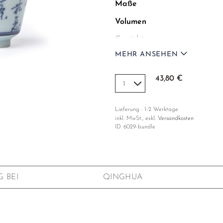
Maße
Volumen
Gewicht
MEHR ANSEHEN
Material
Dekoration
43,80 €
Lieferung : 1-2 Werktage
inkl. MwSt., exkl.
Versandkosten
ID
6029-bundle
G BEI
QINGHUA