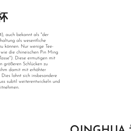
茗杯
), auch bekannt als "der
haltung als wesentliche
zu können. Nur wenige Tee-
 wie die chineischen Pin Ming
Tasse"). Diese ermutigen mit
in größeren Schlücken zu
h ihm damit mit erhöhter
 Dies lohnt sich insbesondere
uss subtil weiterentwickeln und
mitnehmen.
QINGHUA