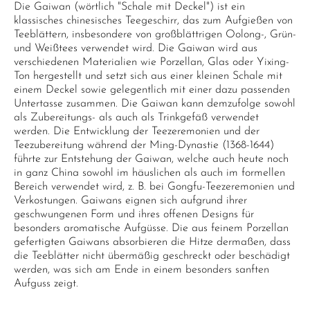
Die Gaiwan (wörtlich "Schale mit Deckel") ist ein
klassisches chinesisches Teegeschirr, das zum Aufgießen von
Teeblättern, insbesondere von großblättrigen Oolong-, Grün-
und Weißtees verwendet wird. Die Gaiwan wird aus
verschiedenen Materialien wie Porzellan, Glas oder Yixing-
Ton hergestellt und setzt sich aus einer kleinen Schale mit
einem Deckel sowie gelegentlich mit einer dazu passenden
Untertasse zusammen. Die Gaiwan kann demzufolge sowohl
als Zubereitungs- als auch als Trinkgefäß verwendet
werden. Die Entwicklung der Teezeremonien und der
Teezubereitung während der Ming-Dynastie (1368-1644)
führte zur Entstehung der Gaiwan, welche auch heute noch
in ganz China sowohl im häuslichen als auch im formellen
Bereich verwendet wird, z. B. bei Gongfu-Teezeremonien und
Verkostungen. Gaiwans eignen sich aufgrund ihrer
geschwungenen Form und ihres offenen Designs für
besonders aromatische Aufgüsse. Die aus feinem Porzellan
gefertigten Gaiwans absorbieren die Hitze dermaßen, dass
die Teeblätter nicht übermäßig geschreckt oder beschädigt
werden, was sich am Ende in einem besonders sanften
Aufguss zeigt.