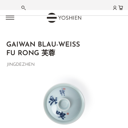
HAUPTMENÜ
HAUPTMENÜ
HAUPTMENÜ
HAUPTMENÜ
HAUPTMENÜ
HAUPTMENÜ
HAUPTMENÜ
HAUPTMENÜ
HAUPTMENÜ
HAUPTMENÜ
HAUPTMENÜ
HAUPTMENÜ
HAUPTMENÜ
HAUPTMENÜ
HAUPTMENÜ
DEUTSCH
MATCHA
GRÜNER TEE
WEISSER TEE
OOLONG TEE
SCHWARZER TEE
PU ERH TEE
AROMA- | FRÜCHTETEES
KRÄUTERTEE
FUNKTIONSTEES
TEEZUBEHÖR
TEA DELIGHTS
LIFESTYLE | CUISINE
GESCHENKE | SETS
FARMS | ESTATES
Teezubehör
Teekannen China
GAIWAN
STARTSEITE
FRANZÖSISCH
MATCHA TEE
JAPAN
SILVER NEEDLE
TAIWAN
DARJEELING
SHENG PU ERH
JASMINTEE
HOUSE INFUSIONS
ENTLASTUNG
TEEZUBEHÖR
SCHOKOLADE
DINING
SETS
JAPAN
GAIWAN BLAU-WEISS
®
MATCHA GC1
CHINA
BAI MU DAN
HIGH MOUNTAIN
NEPAL HOCHLAND
SHOU PU ERH
ORCHIDEENTEE
BASENTEES
BITTERTEES
MATCHA ZUBEHÖR
GOURMET
GESCHENKE
AICHI
FU RONG 芙蓉
ENGLISCH
MATCHA LATTE
KOREA
SHOU MEI
GABA OOLONG
ASSAM
HEI CHA DARK TEA
EARL GREY
BERGTEE SIDERITIS
WINTER
ARTISTS & STUDIOS
HOME
GUTSCHEINE
FUKUOKA
JINGDEZHEN
Zum Ende der Bildgalerie springen
FUNMATSUCHA
TANZANIA
YA BAO
MILKY OOLONG
NILGIRI
HAKKOCHA JAPAN
ÇAY KAÇKAR MT.
EINZELKRÄUTER
TCM
PRIVATE COLLECTION
EMPFEHLUNGEN
KAGOSHIMA
MATCHA SCHALEN
TERROIRS JAPAN
MOONLIGHT
ORIENTAL BEAUTY
CEYLON
EMPFEHLUNGEN
JAPAN BLENDS
TCM
ANWENDUNGEN
NIHONCHA
MIYAZAKI
MATCHABESEN
TERROIRS CHINA
AGED WHITE
BAO ZHONG
CHINA
SETS & GIFTS
MATCHA LATTE
CHINA SPEZIALITÄTEN
FRAUEN BALANCE
CHADO
SAGA
MATCHA ZUBEHÖR
JASMIN WHITE
RED OOLONG
TAIWAN
INDIEN BLENDS
JAPAN SPEZIALITÄTEN
GONGFU
SHIZUOKA
EMPFEHLUNGEN
MATCHA SETS
KENIA WHITE
CHINA
THAILAND
ROOIBOS BLENDS
BLÜTENTEES
CHINA
SETS & GIFTS
MATCHA SWEETS
DARJEELING WHITE
YANCHA FELSENTEE
JAPAN WAKOCHA
FRÜCHTETEE
ROOIBOS
FUJIAN