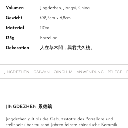
Volumen
Jingdezhen, Jiangxi, China
Gewicht
Ø8,5cm x 6,8cm
Material
110ml
135g
Porzellan
Dekoration
人在草木間，與君共久棲。
JINGDEZHEN
GAIWAN
QINGHUA
ANWENDUNG
PFLEGE
JINGDEZHEN 景德鎮
Jingdezhen gilt als die Geburtsstätte des Porzellans und
stellt seit über tausend Jahren feinste chinesische Keramik