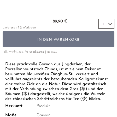
GELBER TEE
PHOENIX DANCONG
KOREA
NACH SORTE
MATE TEE
EMPFEHLUNGEN
TIE GUAN YIN
EARL GREY
AMAZONAS TEES
Zum Anfang der Bildgalerie springen
EMPFEHLUNGEN
89,90 €
ZHANGPING SHUI XIAN
KENIA
SELTENE INCENCES
SETS & GIFTS
Lieferung : 1-2 Werktage
JAPAN
TÜRKEI
IN DEN WARENKORB
TANZANIA
KLASSIKER
THAILAND
inkl. MwSt., exkl.
Versandkosten
ID
6026
EMPFEHLUNGEN
Diese prachtvolle Gaiwan aus Jingdezhen, der
EMPFEHLUNGEN
SETS & GIFTS
Porzellanhauptstadt Chinas, ist mit einem Dekor im
SETS & GIFTS
berühmten blau-weißen Qinghua-Stil verziert und
vollführt angesichts der bezaubernden Kalligrafiekunst
eine wahre Ode an die Natur. Diese wird gestalterisch
mit der Verbindung zwischen dem Gras (草) und den
Bäumen (木) dargestellt, welche übrigens die Wurzeln
des chinesischen Schriftzeichens für Tee (茶) bilden.
Herkunft
Produkt
Maße
Gaiwan