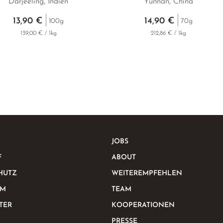
Darjeeling, Indien
Yunnan, China
13,90 €
14,90 €
100g
70g
139,00 € / 1kg
212,86 € / 1kg
JOBS
F
ABOUT
HUTZ
WEITEREMPFEHLEN
UM
TEAM
TER
KOOPERATIONEN
PRESSE