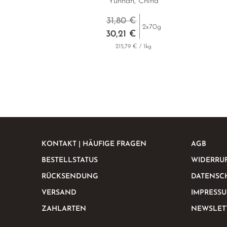
Yunnan, China
31,80 €
2x70g
30,21 €
215,79 € / 1kg
KONTAKT | HÄUFIGE FRAGEN
AGB
BESTELLSTATUS
WIDERRU
RÜCKSENDUNG
DATENSC
VERSAND
IMPRESS
ZAHLARTEN
NEWSLET