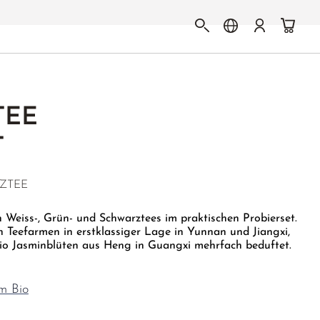
TEE
T
ZTEE
n Weiss-, Grün- und Schwarztees im praktischen Probierset.
en Teefarmen in erstklassiger Lage in Yunnan und Jiangxi,
io Jasminblüten aus Heng in Guangxi mehrfach beduftet.
m Bio