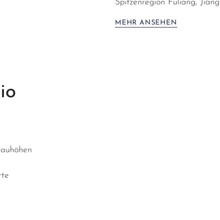
Spitzenregion Fuliang, Jiangx
MEHR ANSEHEN
io
n
bauhöhen
rte