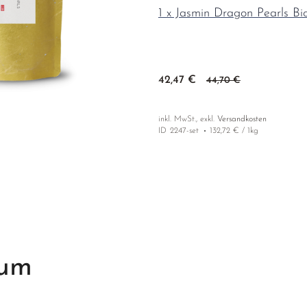
1 x Jasmin Dragon Pearls Bi
42,47 €
44,70 €
inkl. MwSt., exkl.
Versandkosten
ID
2247-set
132,72 € / 1kg
ium