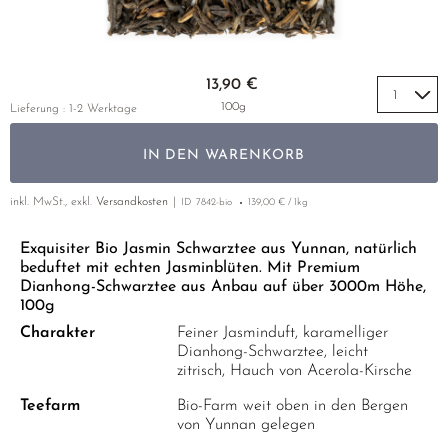
GELBER TEE
PHOENIX DANCONG
KOREA
MATE TEE
EMPFEHLUNGEN
TIE GUAN YIN
EARL GREY
AMAZONAS TEES
Zum Anfang der Bildgalerie springen
EMPFEHLUNGEN
13,90 €
ZHANGPING SHUI XIAN
KENIA
SELTENE INCENCES
SETS & GIFTS
100g
Lieferung : 1-2 Werktage
JAPAN
TÜRKEI
IN DEN WARENKORB
TANZANIA
KLASSIKER
THAILAND
inkl. MwSt., exkl.
Versandkosten
ID
7842-bio
139,00 € / 1kg
EMPFEHLUNGEN
EMPFEHLUNGEN
SETS & GIFTS
Exquisiter Bio Jasmin Schwarztee aus Yunnan, natürlich
beduftet mit echten Jasminblüten. Mit Premium
SETS & GIFTS
Dianhong-Schwarztee aus Anbau auf über 3000m Höhe,
100g
Charakter
Feiner Jasminduft, karamelliger
Dianhong-Schwarztee, leicht
zitrisch, Hauch von Acerola-Kirsche
Teefarm
Bio-Farm weit oben in den Bergen
von Yunnan gelegen