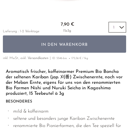
LUSHAN CLOUD & MIST
MIYAZAKI
YUNNAN
GELBER TEE
PHOENIX DANCONG
KOREA
NACH SORTE
MATE TEE
EMPFEHLUNGEN
MAO FENG
NARA
ZHEJIANG
TIE GUAN YIN
EARL GREY
AMAZONAS TEES
Zum Anfang der Bildgalerie springen
EMPFEHLUNGEN
7,90 €
SENCHA
SAGA
ZHANGPING SHUI XIAN
KENIA
SELTENE INCENCES
SETS & GIFTS
15x3g
Lieferung : 1-2 Werktage
SUI TONG CHA
SHIBUSHI
JAPAN
TÜRKEI
IN DEN WARENKORB
TAIPING HOUKUI
SHIZUOKA
TANZANIA
KLASSIKER
WHITE CRANE WAVE
UJI
THAILAND
inkl. MwSt., exkl.
Versandkosten
ID
5546-bio
175,56 € / 1kg
EMPFEHLUNGEN
GRÜNTEE RARITÄTEN
URESHINO
EMPFEHLUNGEN
SETS & GIFTS
Aromatisch frischer, koffeinarmer Premium Bio Bancha
der seltenen Kariban (jap. 刈番) Zwischenernte, noch vor
SORTEN ÜBERSICHT CHINA
YAME
SETS & GIFTS
der Meban Ernte, eigens für uns von den renommierten
Bio Farmen Nishi und Nuruki Seicha in Kagoshima
produziert, 15 Teebeutel à 3g
BESONDERES
mild & koffeinarm
seltene und besonders junge Kariban Zwischenernte
renommierte Bio Pionierfarmen, die den Tee speziell für