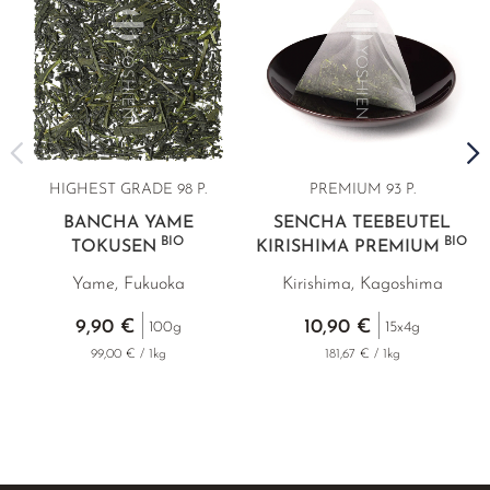
HIGHEST GRADE
98 P.
PREMIUM 93 P.
BANCHA YAME
SENCHA TEEBEUTEL
BIO
BIO
TOKUSEN
KIRISHIMA PREMIUM
Yame, Fukuoka
Kirishima, Kagoshima
9,90 €
10,90 €
100g
15x4g
99,00 € / 1kg
181,67 € / 1kg