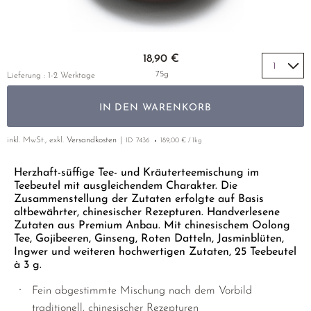
HEMO PURE
MYOMORNING
GELBER TEE
PHOENIX DANCONG
KOREA
NACH SORTE
MATE TEE
EMPFEHLUNGEN
VASCO FLEX
OVULA
TIE GUAN YIN
EARL GREY
AMAZONAS TEES
Zum Anfang der Bildgalerie springen
EMPFEHLUNGEN
18,90 €
URO
PC'OVAR-TEE
ZHANGPING SHUI XIAN
KENIA
SELTENE INCENCES
SETS & GIFTS
75g
Lieferung : 1-2 Werktage
PERIMENO
JAPAN
TÜRKEI
IN DEN WARENKORB
PMS
TANZANIA
KLASSIKER
THAILAND
inkl. MwSt., exkl.
Versandkosten
ID
7436
189,00 € / 1kg
EMPFEHLUNGEN
EMPFEHLUNGEN
SETS & GIFTS
Herzhaft-süffige Tee- und Kräuterteemischung im
Teebeutel mit ausgleichendem Charakter. Die
SETS & GIFTS
Zusammenstellung der Zutaten erfolgte auf Basis
altbewährter, chinesischer Rezepturen. Handverlesene
Zutaten aus Premium Anbau. Mit chinesischem Oolong
Tee, Gojibeeren, Ginseng, Roten Datteln, Jasminblüten,
Ingwer und weiteren hochwertigen Zutaten, 25 Teebeutel
à 3 g.
Fein abgestimmte Mischung nach dem Vorbild
traditionell, chinesischer Rezepturen