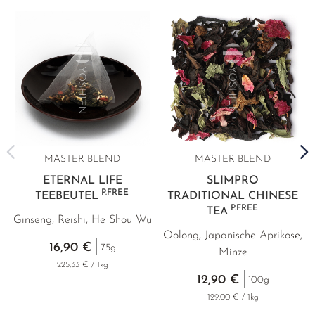
MASTER BLEND
MASTER BLEND
ETERNAL LIFE
SLIMPRO
P.FREE
TEEBEUTEL
TRADITIONAL CHINESE
P.FREE
TEA
Ginseng, Reishi, He Shou Wu
Oolong, Japanische Aprikose,
16,90 €
75g
Minze
225,33 € / 1kg
12,90 €
100g
129,00 € / 1kg