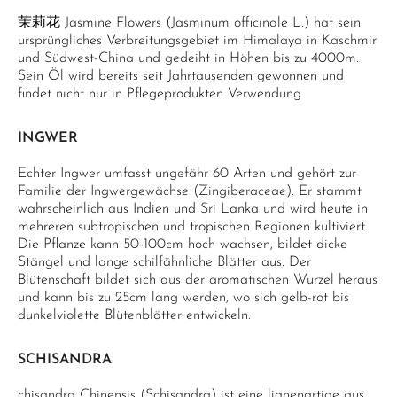
茉莉花 Jasmine Flowers (Jasminum officinale L.) hat sein
ursprüngliches Verbreitungsgebiet im Himalaya in Kaschmir
und Südwest-China und gedeiht in Höhen bis zu 4000m.
Sein Öl wird bereits seit Jahrtausenden gewonnen und
findet nicht nur in Pflegeprodukten Verwendung.
INGWER
Echter Ingwer umfasst ungefähr 60 Arten und gehört zur
Familie der Ingwergewächse (Zingiberaceae). Er stammt
wahrscheinlich aus Indien und Sri Lanka und wird heute in
mehreren subtropischen und tropischen Regionen kultiviert.
Die Pflanze kann 50-100cm hoch wachsen, bildet dicke
Stängel und lange schilfähnliche Blätter aus. Der
Blütenschaft bildet sich aus der aromatischen Wurzel heraus
und kann bis zu 25cm lang werden, wo sich gelb-rot bis
dunkelviolette Blütenblätter entwickeln.
SCHISANDRA
chisandra Chinensis (Schisandra) ist eine lianenartige aus