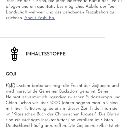
Yoshi En der Mission, die jahrhundertealte Kultur des Tee zu
pflegen und ein qualitativ bestmögliches Abbild der Tee-
Landschaft weltweit und des gehobenen Teezubehörs zu
zeichnen.
About Yoshi En.
INHALTSSTOFFE
GOJI
枸杞 Lycium barbarum trägt die Frucht der Gojibeere und
wird hierzulande Gemeiner Bocksdorn genannt. Seine
Heimat ist vermutlich irgendwo zwischen Südosteuropa und
China. Schon vor über 3000 Jahren begann man in China
mit Ihrer Kultivierung, bereits in dieser Zeit findet man sie
im "Klassischen Buch der Chinesischen Kräuter". Die Blüten
sind ein wichtiges Insektenfutter und vorallem im Osten
Deutschland häufig anzutreffen. Die Gojibeere selbst ist ein