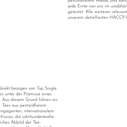
pestizidfreiem Anbau und werd
jede Ernte von uns im unabhän
getestet. Alle weiteren relev
unserem detaillierten HACCP-Ri
direkt bezogen von Top Single
les unter der Prämisse eines
 Aus diesem Grund führen wir
. Tees aus pestizidfreiem
ngagierten, internationalem
ission, die jahrhundertealte
liches Abbild der Tee-