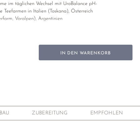
me im täglichen Wechsel mit UroBalance pH-
 Teefarmen in Italien (Toskana), Österreich
rfarm, Voralpen), Argentinien
dezent mineralischer Geschmack, krautig, wurzelig-holzig,
ht fruchtig-beerig
 (25%), Heidelbeeren (20%), Grüner Hafer (15%), Mädesüß
te (10%), Zitronenmelisse (10%), Schafgarbe (10%). Alle
IN DEN WARENKORB
ntrolliert biologischem Anbau.
 Anbau ohne künstliche Dünger und Pflanzenschutzmittel
BAU
ZUBEREITUNG
EMPFOHLEN