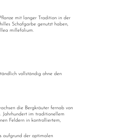
lanze mit langer Tradition in der
hilles Schafgarbe genutzt haben,
lea millefolium.
tändlich vollständig ohne den
achsen die Bergkräuter fernab von
. Jahrhundert im traditionellem
en Feldern in kontrolliertem,
s aufgrund der optimalen