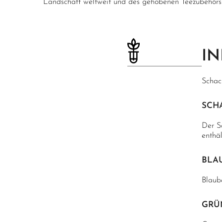
Landschaft weltweit und des gehobenen Teezubehörs
IN
Schac
SCH
Der S
enthäl
BLA
Blaub
GRÜ