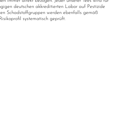
en immer direkt bezogen. Jeder unserer Tees wird für
gigen deutschen akkreditierten Labor auf Pestizide
anten Schadstoffgruppen werden ebenfalls gemäß
sikoprofil systematisch geprüft.