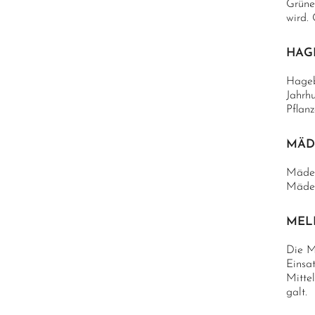
Grüner
wird. 
HAG
Hageb
Jahrhu
Pflanz
MÄD
Mädes
Mädes
MEL
Die Me
Einsa
Mittel
galt.