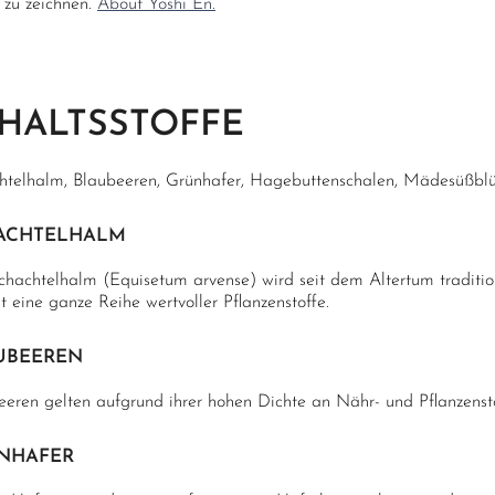
 zu zeichnen.
About Yoshi En.
HALTSSTOFFE
htelhalm, Blaubeeren, Grünhafer, Hagebuttenschalen, Mädesüßblüt
ACHTELHALM
chachtelhalm (Equisetum arvense) wird seit dem Altertum traditio
t eine ganze Reihe wertvoller Pflanzenstoffe.
UBEEREN
eeren gelten aufgrund ihrer hohen Dichte an Nähr- und Pflanzensto
NHAFER