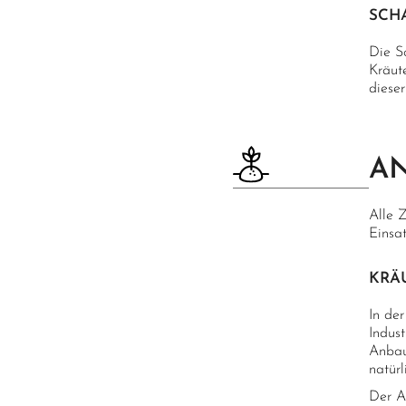
SCH
Die S
Kräut
diese
AN
Alle 
Einsa
KRÄ
In de
Indust
Anbau
natür
Der A