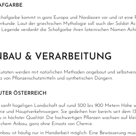
AFGARBE
chafgarbe kommt in ganz Europa und Nordasien vor und ist eine Pf
erkunde. Laut der griechischen Mythologie soll auch der Soldat Ac
r Legende verdankt die Schafgarbe ihren lateinischen Namen Achil
BAU & VERARBEITUNG
Zutaten werden mit natürlichen Methoden angebaut und selbstvers
tz von Pflanzenschutzmitteln und synthetischen Düngern.
UTER ÖSTERREICH
r sanft hügeligen Landschaft auf rund 500 bis 900 Metern Höhe w
rie und Hauptverkehrswegen. Sie gedeihen hier bereits seit dem 13
 in höchster Qualität. Die hochwertigen Pflanzen wachsen auf klein
lichem Anbau, ganz ohne Einsatz von Chemie.
nbau ist häufig nur in Handarbeit möglich. Eine Bewässerung mus