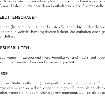
 Hafertee wird aus unreifen, grünen Haferkraut zubereitet, dass no
Grüner Hafer ist sehr basisch und enthält zahlreiche Pflanzenstoffe.
EBUTTENSCHALEN
utten (Rosa canina L.) sind die roten Scheinfrüchte wildwachsend
nderten in vielerlei Einsatzgebieten beliebt. Sie enthalten einen
enstoffen.
ESÜSSBLÜTEN
üß kommt in Europa und Nord-Amerika vor und wächst auf feuch
üßblüten wurde schon den Germanen geschätzt.
ISSE
lisse (Melissa officinalis) ist eigentlich eine südeuropäische Pflan
tzgebiete wurde sie jedoch schon früh in ganz Europa als beliebt
alter wurde sie in jedem Klostergarten angebaut, weil sie als beso