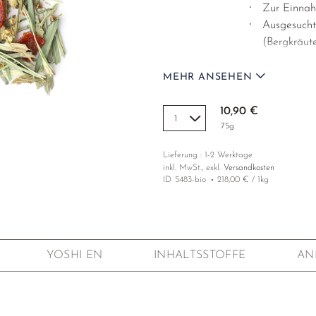
Zur Einnah
Ausgesuchte
(Bergkräute
Charakter
sehr vegetaler 
MEHR ANSEHEN
cremig und leic
Zutaten
Schachtelhalm
10,90 €
(10%), Hagebut
75g
Zutaten aus ko
Lieferung : 1-2 Werktage
Anbau
EU-Bio-Siegel.
inkl. MwSt., exkl.
Versandkosten
ID
5483-bio
218,00 € / 1kg
YOSHI EN
INHALTSSTOFFE
AN