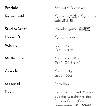
Produkt
Set mit 2 Teetassen
Keramikstil
Kyo-yaki 京焼 / Kiyomizu-
yaki 清水焼
Studio/Artist
Ichiraku-gama 壹楽窯
Herkunft
Kyoto, Japan
Volumen
Klein: 175ml
Groß: 230ml
Maße in cm
Klein: Ø7,1x 8,5
Groß: Ø7,3 x 9,2
Gewicht
Klein: 150g
Groß: 160g
Material
Porzellan
Dekor
Handbemalt mit Motiven
aus der Geschichte des
Prinzen Genji (Genji
Monogatari 源氏物語)