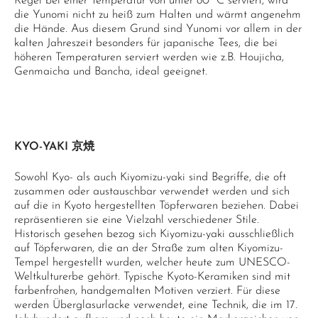
Regel bei einer Temperatur von unter 80 °C serviert, wird
die Yunomi nicht zu heiß zum Halten und wärmt angenehm
die Hände. Aus diesem Grund sind Yunomi vor allem in der
kalten Jahreszeit besonders für japanische Tees, die bei
höheren Temperaturen serviert werden wie z.B. Houjicha,
Genmaicha und Bancha, ideal geeignet.
KYO-YAKI 京焼
Sowohl Kyo- als auch Kiyomizu-yaki sind Begriffe, die oft
zusammen oder austauschbar verwendet werden und sich
auf die in Kyoto hergestellten Töpferwaren beziehen. Dabei
repräsentieren sie eine Vielzahl verschiedener Stile.
Historisch gesehen bezog sich Kiyomizu-yaki ausschließlich
auf Töpferwaren, die an der Straße zum alten Kiyomizu-
Tempel hergestellt wurden, welcher heute zum UNESCO-
Weltkulturerbe gehört. Typische Kyoto-Keramiken sind mit
farbenfrohen, handgemalten Motiven verziert. Für diese
werden Überglasurlacke verwendet, eine Technik, die im 17.