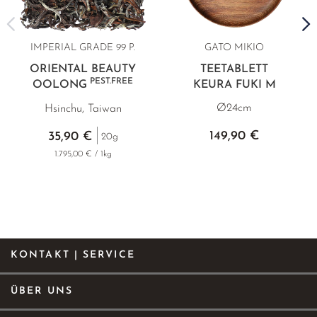
IMPERIAL GRADE 99 P.
GATO MIKIO
ORIENTAL BEAUTY
TEETABLETT
PEST.FREE
OOLONG
KEURA FUKI M
Ø24cm
Hsinchu, Taiwan
149,90 €
35,90 €
20g
1.795,00 € / 1kg
KONTAKT | SERVICE
ÜBER UNS