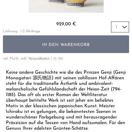
GELBER TEE
PHOENIX DANCONG
KOREA
NACH SORTE
MATE TEE
EMPFEHLUNGEN
TIE GUAN YIN
EARL GREY
AMAZONAS TEES
Zum Anfang der Bildgalerie springen
EMPFEHLUNGEN
929,00 €
ZHANGPING SHUI XIAN
KENIA
SELTENE INCENCES
SETS & GIFTS
Lieferung : 1-3 Werktage
JAPAN
TÜRKEI
IN DEN WARENKORB
TANZANIA
KLASSIKER
THAILAND
inkl. MwSt., exkl.
Versandkosten
ID
1587
EMPFEHLUNGEN
Keine andere Geschichte wie die des Prinzen Genji (Genji
EMPFEHLUNGEN
SETS & GIFTS
Monogatari 源氏物語) mit seinen zahllosen Hof-Affären
SETS & GIFTS
steht für die traditionelle Ästhetik und ambivalent-
melancholische Gefühlslandschaft der Heian-Zeit (794-
1185). Das oft als erster Roman der Weltliteratur
überhaupt betitelte Werk ist seit jeher ein beliebtes
Motiv in der klassischen japanischen Kunst. Meister
Ichiraku ist es gelungen, die bekanntesten Szenen in
wunderschöner Farbgebung und mit herausragender
Präszision auf die Tassen von Hand aufzumalen. Für den
Genuss Ihrer edelsten Grüntee-Schätze.