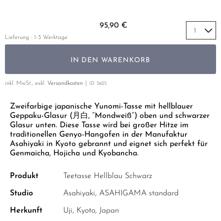
GELBER TEE
PHOENIX DANCONG
KOREA
NACH SORTE
MATE TEE
EMPFEHLUNGEN
Zum Anfang der Bildgalerie springen
95,90 €
TIE GUAN YIN
EARL GREY
AMAZONAS TEES
EMPFEHLUNGEN
Lieferung : 1-3 Werktage
ZHANGPING SHUI XIAN
KENIA
SELTENE INCENCES
SETS & GIFTS
IN DEN WARENKORB
JAPAN
TÜRKEI
TANZANIA
KLASSIKER
inkl. MwSt., exkl.
Versandkosten
ID
5625
THAILAND
EMPFEHLUNGEN
Zweifarbige japanische Yunomi-Tasse mit hellblauer
Geppaku-Glasur (月白, “Mondweiß”) oben und schwarzer
EMPFEHLUNGEN
SETS & GIFTS
Glasur unten. Diese Tasse wird bei großer Hitze im
traditionellen Genyo-Hangofen in der Manufaktur
SETS & GIFTS
Asahiyaki in Kyoto gebrannt und eignet sich perfekt für
Genmaicha, Hojicha und Kyobancha.
Produkt
Teetasse Hellblau Schwarz
Studio
Asahiyaki, ASAHIGAMA standard
Herkunft
Uji, Kyoto, Japan