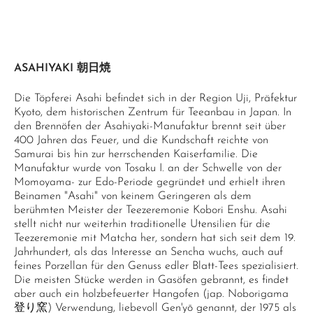
ASAHIYAKI 朝日焼
Die Töpferei Asahi befindet sich in der Region Uji, Präfektur
Kyoto, dem historischen Zentrum für Teeanbau in Japan. In
den Brennöfen der Asahiyaki-Manufaktur brennt seit über
400 Jahren das Feuer, und die Kundschaft reichte von
Samurai bis hin zur herrschenden Kaiserfamilie. Die
Manufaktur wurde von Tosaku I. an der Schwelle von der
Momoyama- zur Edo-Periode gegründet und erhielt ihren
Beinamen "Asahi" von keinem Geringeren als dem
berühmten Meister der Teezeremonie Kobori Enshu. Asahi
stellt nicht nur weiterhin traditionelle Utensilien für die
Teezeremonie mit Matcha her, sondern hat sich seit dem 19.
Jahrhundert, als das Interesse an Sencha wuchs, auch auf
feines Porzellan für den Genuss edler Blatt-Tees spezialisiert.
Die meisten Stücke werden in Gasöfen gebrannt, es findet
aber auch ein holzbefeuerter Hangofen (jap. Noborigama
登り窯) Verwendung, liebevoll Gen'yō genannt, der 1975 als