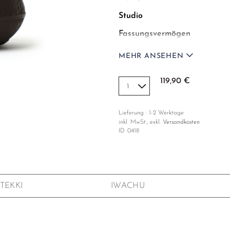
Studio
Fassungsvermögen
Maße
MEHR ANSEHEN
Gewicht
119,90 €
Muster
Beschichtung
Lieferung : 1-2 Werktage
inkl. MwSt., exkl.
Versandkosten
ID
0418
Herd-Kompabilität
Sieb
TEKKI
IWACHU