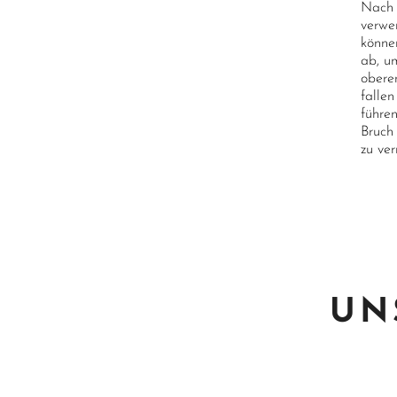
Nach 
verwe
könne
ab, u
oberen
falle
führe
Bruch
zu ve
UN