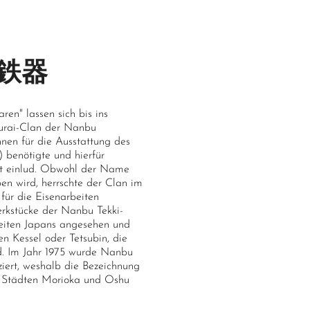
部鉄器
en" lassen sich bis ins
amurai-Clan der Nanbu
nen für die Ausstattung des
) benötigte und hierfür
it einlud. Obwohl der Name
ben wird, herrschte der Clan im
für die Eisenarbeiten
erkstücke der Nanbu Tekki-
beiten Japans angesehen und
en Kessel oder Tetsubin, die
nd. Im Jahr 1975 wurde Nanbu
iziert, weshalb die Bezeichnung
en Städten Morioka und Oshu