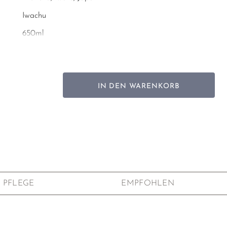
Iwachu
650ml
16 x 14 x 14,5 cm
1,3kg
Sakura (Kirschblüte)
IN DEN WARENKORB
Emailliert innen, Urethan-Beschichtung auf der
Außenseite
Nicht geeignet zum Erhitzen auf dem Herd, bitte nur
zum Brühen von Tee verwenden
Herausnehmbares Edelstahlsieb
PFLEGE
EMPFOHLEN