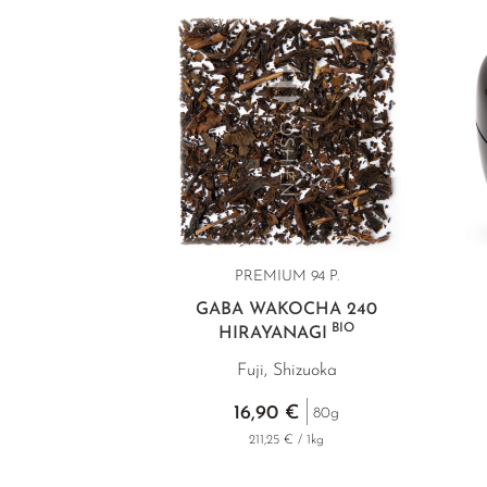
PREMIUM
94 P.
GABA WAKOCHA 240
BIO
HIRAYANAGI
Fuji, Shizuoka
16,90 €
80g
211,25 € / 1kg