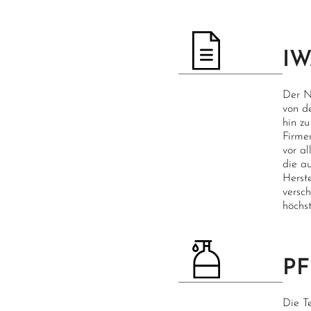
I
Der N
von d
hin zu
Firme
vor a
die a
Herst
versc
höchs
P
Die T