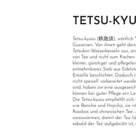
TETSU-KY
Tetsu-kyusu (鉄急須), wörtlich "
Gusseisen. Von ihnen geht ders
Tetsubin-Wasserkesseln aus, an
von Tee und nicht zum Kochen 
kleiner, günstiger und pflegelei
entnehmbares Sieb aus Edelstah
Emaille beschichtet. Dadurch i
nicht speziell vorbereitet wer
sind, haben sie eine ausgezei
können bei guter Pflege ein L
Die Tetsu-kyusu empfiehlt sich 
wie Bancha und Hojicha, sie is
Rooibos und chinesischen Tee.
vorzuwärmen, damit der Tee lä
sobald der Tee aufgebrüht ist, 