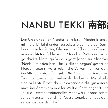
NANBU TEKKI 南
Die Ursprünge von Nanbu Tekki bzw. "Nanbu-Eisenwar
mittllere 17. Jahrhundert zurückverfolgen, als der S
buddhistische Altäre, Glocken und “Chagama”-Teekan
neu errichteten Schlosses in Morioka (Präfektur Iwate
geschickte Metallgießer aus ganz Japan zur Mitarbe
“Nanbu” mit den Kanji für “südliche Region” geschrie
Norden Japans, wo es reichliche Vorkommen von den 
benötigten Rohstoffen gab. Die äußerst haltbaren W
Tradition werden von vielen als die besten Metallar
sind beliebte Erbstücke - insbesondere die gusseisern
auch bei Sammlern in aller Welt äußerst begehrt si
Tekki als erstes traditionelles Handwerk Japans zertif
seitdem ausschließlich für Gusseisenarbeiten aus d
verwendet werden darf.