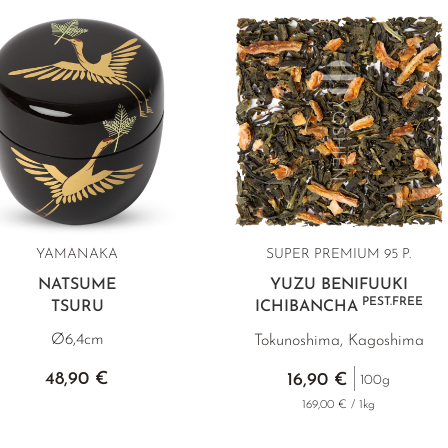
YAMANAKA
SUPER PREMIUM
95 P.
NATSUME
YUZU BENIFUUKI
PEST.FREE
TSURU
ICHIBANCHA
Ø6,4cm
Tokunoshima, Kagoshima
48,90 €
16,90 €
100g
169,00 € / 1kg