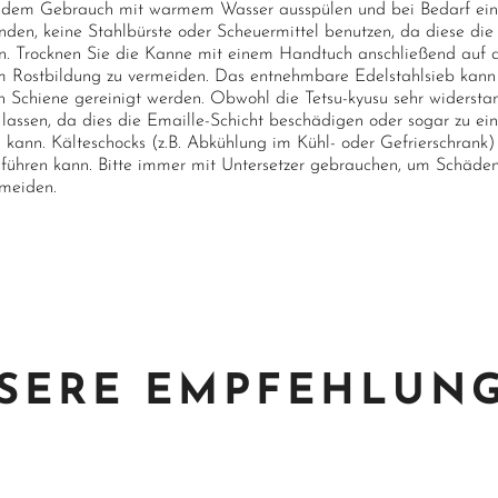
dem Gebrauch mit warmem Wasser ausspülen und bei Bedarf ein 
nden, keine Stahlbürste oder Scheuermittel benutzen, da diese di
n. Trocknen Sie die Kanne mit einem Handtuch anschließend auf d
m Rostbildung zu vermeiden. Das entnehmbare Edelstahlsieb kann 
 Schiene gereinigt werden. Obwohl die Tetsu-kyusu sehr widerstands
n lassen, da dies die Emaille-Schicht beschädigen oder sogar zu e
n kann. Kälteschocks (z.B. Abkühlung im Kühl- oder Gefrierschrank
 führen kann. Bitte immer mit Untersetzer gebrauchen, um Schäde
rmeiden.
SERE EMPFEHLUN