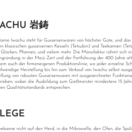
WACHU 岩鋳
ame Iwachu steht für Gusseisenwaren von höchster Güte, und das vi
en klassischen gusseisernen Kesseln (Tetsubin) und Teekannen (Tet
 Glocken, Pfannen, und vielem mehr. Die Manufaktur rühmt sich nich
ngründung in der Meiji-Zeit und der Fortführung der 400 Jahre al
llem auch der firmeneigenen Produktionslinie, wo jeder einzelne Sc
ufwendige Herstellung bis hin zum Verkauf von Iwachu selbst ausge
ellung von robusten Gusseisenwaren mit ausgezeichneter Funktion
hrieben, wobei die Ausbildung zum Gießmeister mindestens 15 Jahre
ten Qualitätsstandards entsprechen.
FLEGE
eekanne nicht auf den Herd, in die Mikrowelle, den Ofen, die Spü