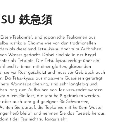
USU 鉄急須
Eisen-Teekanne", sind japanische Teekannen aus
elbe rustikale Charme wie von den traditionellen
ders als diese sind Tetsu-kyusu aber zum Aufbrühen
von Wasser gedacht. Dabei sind sie in der Regel
chter als Tetsubin. Die Tetsu-kyusu verfügt über ein
l und ist innen mit einer glatten, glänzenden
st sie vor Rost geschützt und muss vor Gebrauch auch
den. Da Tetsu-kyusu aus massivem Gusseisen gefertigt
chnete Wärmespeicherung, sind sehr langlebig und
eben lang zum Aufbrühen von Tee verwendet werden.
vor allem für Tees, die sehr heiß getrunken werden,
t aber auch sehr gut geeignet für Schwarztee,
 Achten Sie darauf, die Teekanne mit heißem Wasser
nger heiß bleibt, und nehmen Sie das Teesieb heraus,
damit der Tee nicht zu lange zieht.