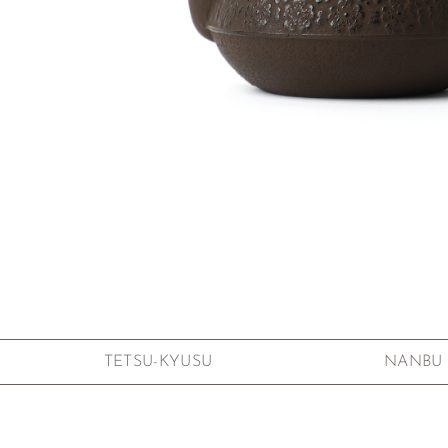
Zum Anfang der Bildgalerie springen
TETSU-KYUSU
NANBU 