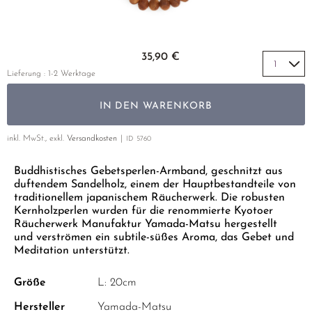
VASEN
GELBER TEE
PHOENIX DANCONG
KOREA
NACH SORTE
MATE TEE
EMPFEHLUNGEN
WOKS & TÖPFE
TIE GUAN YIN
EARL GREY
AMAZONAS TEES
Zum Anfang der Bildgalerie springen
EMPFEHLUNGEN
35,90 €
ZHANGPING SHUI XIAN
KENIA
SELTENE INCENCES
SETS & GIFTS
Lieferung : 1-2 Werktage
JAPAN
TÜRKEI
IN DEN WARENKORB
TANZANIA
KLASSIKER
THAILAND
inkl. MwSt., exkl.
Versandkosten
ID
5760
EMPFEHLUNGEN
Buddhistisches Gebetsperlen-Armband, geschnitzt aus
EMPFEHLUNGEN
SETS & GIFTS
duftendem Sandelholz, einem der Hauptbestandteile von
SETS & GIFTS
traditionellem japanischem Räucherwerk. Die robusten
Kernholzperlen wurden für die renommierte Kyotoer
Räucherwerk Manufaktur Yamada-Matsu hergestellt
und verströmen ein subtile-süßes Aroma, das Gebet und
Meditation unterstützt.
Größe
L: 20cm
Hersteller
Yamada-Matsu