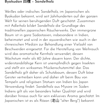
Byakudan 白檀 – Sandelholz
Weißes oder indisches Sandelholz, im Japanischen als
Byakudan bekannt, wird seit Jahrhunderten auf der ganzen
Welt für seinen beruhigenden Duft geschätzt. Zusammen
mit Adlerholz bildet Sandelholz die Grundlage des
traditionellen japanischen Räucherwerks. Der immergrüne
Baum ist in ganz Südostasien, insbesondere in Indien,
beheimatet und wird in der ayuverdischen wie auch in der
chinesischen Medizin zur Behandlung einer Vielzahl von
Beschwerden eingesetzt. Für die Herstellung von Weihrauch
wird das aromatische Kernholz verwendet, dessen
Wachstum mehr als 60 Jahre dauern kann. Der dichte,
widerstandsfähige Kern ist unempfindlich gegen Insekten
und stellt ein wirksames Mückenschutzmittel dar. Das
Sandelholz gilt daher als Schutzbaum, dessen Duft böse
Geister vertreiben kann und daher oft beim Bau von
Tempeln und religiösen Statuen von Indien bis Japan
Verwendung findet. Sandelholz aus Mysore im Süden
Indiens gilt als von besonders hoher Qualität und wird
darüber hinaus auch für sein exklusives Aroma geschätzt. Im
Japanischen ist es als Rōzan (老山 "alter Berg") bekannt.