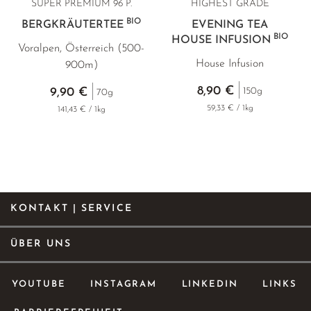
SUPER PREMIUM
96 P.
HIGHEST GRADE
BIO
BERGKRÄUTERTEE
EVENING TEA
BIO
HOUSE INFUSION
Voralpen, Österreich (500-
G
House Infusion
900m)
8,90 €
150g
9,90 €
70g
59,33 € / 1kg
141,43 € / 1kg
KONTAKT | SERVICE
ÜBER UNS
YOUTUBE
INSTAGRAM
LINKEDIN
LINKS