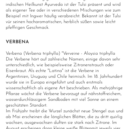
indischen Heilkunst Ayurveda ist der Tulsi präsent und wird
als eigener Tee oder in verschiedenen Mischungen wie zum
Beispiel mit Ingwer häufig verabreicht. Bekannt ist der Tulsi
vür seinen hocharomatischen, herblich süßen sowie leicht
pfeffrigen Geschmack.
VERBENA
Verbena (Verbena triphylla) "Verveine - Aloysia triphylla
Die Verbene hört auf zahlreiche Namen, einige davon sehr
unterschiedlich, wie beispielsweise Zitronenstrauch oder
Eisenkraut. Als echte "Latina" ist die Verbene in
Argentinien, Uruguay und Chile heimisch. Im 18. Jahrhundert
wurde sie in Europa eingeführt und auch erstmals
wissenschaftlich als eigene Art beschrieben. Als mehrjährige
Pflanze wächst die Verbene bevorzugt auf nährstoffreichem,
wasserdurchlässigem Sandboden mit viel Sonne an einem
geschützten Standort.
Im Frühjahr treibt die Wurzel zunächst neue Stengel aus und
ab Mai erscheinen die länglichen Blätter, die zu dritt quirlig
wachsen, ausgewachsen duften sie stark nach Zitrone. Im
August erscheinen dann kleine weiße Blütenmit jeweils vier