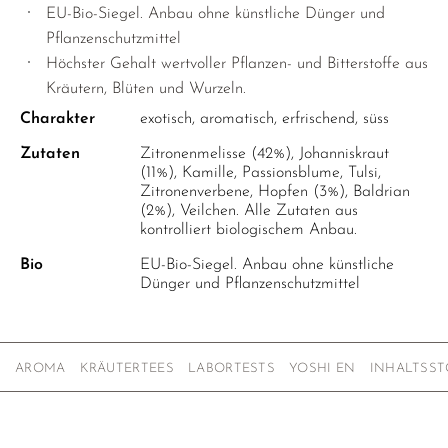
OREGANO
EU-Bio-Siegel. Anbau ohne künstliche Dünger und
PERUANISCHER SALBEI
Pflanzenschutzmittel
Höchster Gehalt wertvoller Pflanzen- und Bitterstoffe aus
PFEFFERMINZE
Kräutern, Blüten und Wurzeln.
ROSENKNOSPEN
Charakter
exotisch, aromatisch, erfrischend, süss
SALBEI
Zutaten
Zitronenmelisse (42%), Johanniskraut
(11%), Kamille, Passionsblume, Tulsi,
SCHWARZE MALVE
Zitronenverbene, Hopfen (3%), Baldrian
(2%), Veilchen. Alle Zutaten aus
THYMIAN
kontrolliert biologischem Anbau.
WEISSE MELISSE
Bio
EU-Bio-Siegel. Anbau ohne künstliche
Dünger und Pflanzenschutzmittel
YSOP
ZITRONENGRAS
ZITRONENMELISSE
AROMA
KRÄUTERTEES
LABORTESTS
YOSHI EN
INHALTSST
ZITRONENVERBENE