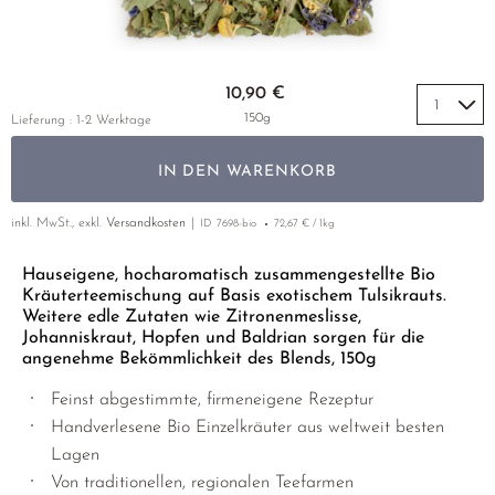
HIBISKUSBLÜTEN
GELBER TEE
PHOENIX DANCONG
KOREA
NACH SORTE
EMPFEHLUNGEN
HOLUNDERBLÜTEN
TIE GUAN YIN
EARL GREY
Zum Anfang der Bildgalerie springen
EMPFEHLUNGEN
10,90 €
INGWER
ZHANGPING SHUI XIAN
KENIA
SETS & GIFTS
150g
Lieferung : 1-2 Werktage
JOHANNISKRAUT
JAPAN
TÜRKEI
IN DEN WARENKORB
KAMILLE
TANZANIA
KLASSIKER
KIEFERNNADEL
THAILAND
inkl. MwSt., exkl.
Versandkosten
ID
7698-bio
72,67 € / 1kg
EMPFEHLUNGEN
KORNBLUMENBLÜTEN
EMPFEHLUNGEN
SETS & GIFTS
Hauseigene, hocharomatisch zusammengestellte Bio
Kräuterteemischung auf Basis exotischem Tulsikrauts.
KURKUMA
SETS & GIFTS
Weitere edle Zutaten wie Zitronenmeslisse,
Johanniskraut, Hopfen und Baldrian sorgen für die
LAVENDEL
angenehme Bekömmlichkeit des Blends, 150g
LINDENBLÜTEN
Feinst abgestimmte, firmeneigene Rezeptur
MALVEN
Handverlesene Bio Einzelkräuter aus weltweit besten
Lagen
NANA MINZE
Von traditionellen, regionalen Teefarmen