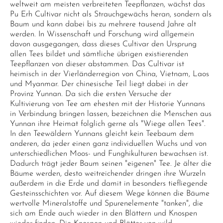
weltweit am meisten verbreiteten Teepflanzen, wächst das
Pu Erh Cultivar nicht als Strauchgewächs heran, sondern als
Baum und kann dabei bis zu mehrere tausend Jahre alt
werden. In Wissenschaft und Forschung wird allgemein
davon ausgegangen, dass dieses Cultivar den Ursprung
allen Tees bildet und sämtliche übrigen existierenden
Teepflanzen von dieser abstammen. Das Cultivar ist
heimisch in der Vierländerregion von China, Vietnam, Laos
und Myanmar. Der chinesische Teil liegt dabei in der
Provinz Yunnan. Da sich die ersten Versuche der
Kultivierung von Tee am ehesten mit der Historie Yunnans
in Verbindung bringen lassen, bezeichnen die Menschen aus
Yunnan ihre Heimat folglich gerne als "Wiege allen Tees".
In den Teewäldern Yunnans gleicht kein Teebaum dem
anderen, da jeder einen ganz individuellen Wuchs und von
unterschiedlichen Moos- und Funghikulturen bewachsen ist.
Dadurch trägt jeder Baum seinen "eigenen" Tee. Je älter die
Bäume werden, desto weitreichender dringen ihre Wurzeln
außerdem in die Erde und damit in besonders tiefliegende
Gesteinsschichten vor. Auf diesem Wege können die Bäume
wertvolle Mineralstoffe und Spurenelemente "tanken", die
sich am Ende auch wieder in den Blättern und Knospen