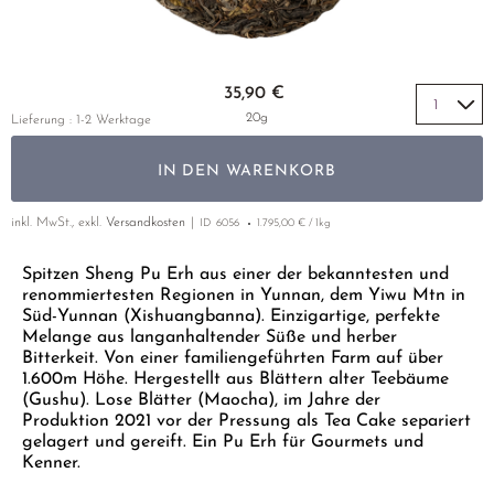
GELBER TEE
PHOENIX DANCONG
KOREA
NACH SORTE
MATE TEE
EMPFEHLUNGEN
TIE GUAN YIN
EARL GREY
AMAZONAS TEES
Zum Anfang der Bildgalerie springen
EMPFEHLUNGEN
35,90 €
ZHANGPING SHUI XIAN
KENIA
SELTENE INCENCES
SETS & GIFTS
20g
Lieferung : 1-2 Werktage
JAPAN
TÜRKEI
IN DEN WARENKORB
TANZANIA
KLASSIKER
THAILAND
inkl. MwSt., exkl.
Versandkosten
ID
6056
1.795,00 € / 1kg
EMPFEHLUNGEN
EMPFEHLUNGEN
SETS & GIFTS
Spitzen Sheng Pu Erh aus einer der bekanntesten und
renommiertesten Regionen in Yunnan, dem Yiwu Mtn in
SETS & GIFTS
Süd-Yunnan (Xishuangbanna). Einzigartige, perfekte
Melange aus langanhaltender Süße und herber
Bitterkeit. Von einer familiengeführten Farm auf über
1.600m Höhe. Hergestellt aus Blättern alter Teebäume
(Gushu). Lose Blätter (Maocha), im Jahre der
Produktion 2021 vor der Pressung als Tea Cake separiert
gelagert und gereift. Ein Pu Erh für Gourmets und
Kenner.