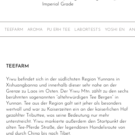
Imperial Grade
TEEFARM
AROMA
PU ERH TEE
LABORTESTS
YOSHI EN
AN
TEEFARM
Yiwu befindet sich in der südlichsten Region Yunnans in
Xishuangbanna und innerhalb dieser sehr nahe an der
Grenze zu Laos im Osten. Der Yiwu Mtn. zählt zu den sechs
berühmten sogenannten “altehrwürdigen Tee Bergen” in
Yunnan. Tee aus der Region galt seit jeher als besonders
wertvoll und war zu Kaiserzeiten ein an der kaiserlichen Hof
gezahlter Tributtee, was seine Bedeutung nur mehr
unterstreicht. Yiwu markierte außerdem den Startpunkt der
alten Tee-Pferde Straße, der legendären Handelsroute von
und durch China bis nach Tibet.