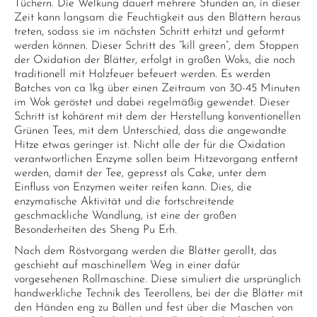
Tüchern. Die Welkung dauert mehrere Stunden an, in dieser
Zeit kann langsam die Feuchtigkeit aus den Blättern heraus
treten, sodass sie im nächsten Schritt erhitzt und geformt
werden können. Dieser Schritt des “kill green”, dem Stoppen
der Oxidation der Blätter, erfolgt in großen Woks, die noch
traditionell mit Holzfeuer befeuert werden. Es werden
Batches von ca 1kg über einen Zeitraum von 30-45 Minuten
im Wok geröstet und dabei regelmäßig gewendet. Dieser
Schritt ist kohärent mit dem der Herstellung konventionellen
Grünen Tees, mit dem Unterschied, dass die angewandte
Hitze etwas geringer ist. Nicht alle der für die Oxidation
verantwortlichen Enzyme sollen beim Hitzevorgang entfernt
werden, damit der Tee, gepresst als Cake, unter dem
Einfluss von Enzymen weiter reifen kann. Dies, die
enzymatische Aktivität und die fortschreitende
geschmackliche Wandlung, ist eine der großen
Besonderheiten des Sheng Pu Erh.
Nach dem Röstvorgang werden die Blätter gerollt, das
geschieht auf maschinellem Weg in einer dafür
vorgesehenen Rollmaschine. Diese simuliert die ursprünglich
handwerkliche Technik des Teerollens, bei der die Blätter mit
den Händen eng zu Bällen und fest über die Maschen von