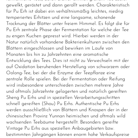
gewelkt, geröstet und dann gerollt werden. Charakteristisch
für Pu Erh ist dabei ein verhältnismäßig leichtes, niedrig
temperiertes Erhitzen und eine langsame, schonende
Trocknung der Blätter unter freiem Himmel. Es folgt die für
Pu Erh zentrale Phase der Fermentation für welche der Tee
zu engen Kuchen gepresst wird. Hierbei werden in der
Natur natürlich vorhandene Bakterienkulturen zwischen den
Blättern eingeschlossen und bewirken im Laufe von
Monaten bis hin zu Jahrzehnten eine aromatische
Entwicklung des Tees. Dies ist nicht zu Verwechseln mit der
auf Oxidation beruhenden Herstellung von schwarzem oder
Oolong-Tee, bei der die Enzyme der Teepflanze eine
zentrale Rolle spielen. Bei der Fermentation oder Reifung
wird insbesondere unterschieden zwischen mehrere Jahre
und oftmals Jahrzehnte gelagerten und natürlich gereiften
Sheng Pu Erhs und in speziellen Verarbeitungsschritten
schnell gereiften (Shou) Pu Erhs. Authentische Pu Erhs
werden ausschließlich von Blättern und Knospen der in der
chinesischen Provinz Yunnan heimischen und oftmals wild
wachsenden Teebäume hergestellt. Besonders gereifte
Vintage Pu Erhs aus speziellen Anbaugebieten bzw.
bestimmten Jahrgängen können enorm hohe Verkaufspreise