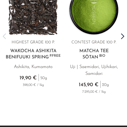
HIGHEST GRADE
100 P.
CONTEST GRADE 100 P.
WAKOCHA ASHIKITA
MATCHA TEE
P.FREE
BIO
BENIFUUKI SPRING
SŌTAN
Ashikita, Kumamoto
Uji | Saemidori, Ujihikari,
Samidori
19,90 €
50g
145,90 €
20g
398,00 € / 1kg
7.295,00 € / 1kg