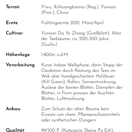
Terroir
Yiwu, Xishuangbanna (Reg.), Yunnan
(Prov.), China
Ernte
Frühlingsernte 2021, März/April
Cultivar
Yunnan Da Ye Zhong (Großblatt). Alter
der Teebäume: ca. 200-300 Jahre
(Gushu)
Höhenlage
1.400m ü.d.M.
Verarbeitung
Kurze Indoor Welkphase, dann Stopp der
Oxidation durch Röstung des Tees im
Wok über handgeschürtem Holzfeuer
(Kill Green), Rollen, Sonnentrocknung,
Auslese der besten Blätter, Dämpfen der
Blätter, in Form pressen der feuchten
Blätter, Lufttrocknung
Anbau
Zum Schutz der alten Bäume kein
Einsatz von chem. Pflanzenschutzmitteln
oder synthetischen Düngern
Qualität
99/100 P. (Kategorie Sheng Pu Erh);