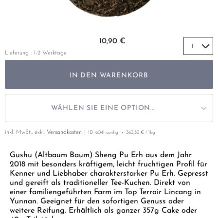
GELBER TEE
PHOENIX DANCONG
KOREA
NACH SORTE
MATE TEE
EMPFEHLUNGEN
TIE GUAN YIN
EARL GREY
AMAZONAS TEES
Zum Anfang der Bildgalerie springen
EMPFEHLUNGEN
10,90 €
ZHANGPING SHUI XIAN
KENIA
SELTENE INCENCES
SETS & GIFTS
Lieferung : 1-2 Werktage
JAPAN
TÜRKEI
IN DEN WARENKORB
TANZANIA
KLASSIKER
THAILAND
EMPFEHLUNGEN
WÄHLEN SIE EINE OPTION...
EMPFEHLUNGEN
SETS & GIFTS
inkl. MwSt., exkl.
Versandkosten
ID
6041-config
363,33 € / 1kg
SETS & GIFTS
Gushu (Altbaum Baum) Sheng Pu Erh aus dem Jahr
2018 mit besonders kräftigem, leicht fruchtigen Profil für
Kenner und Liebhaber charakterstarker Pu Erh. Gepresst
und gereift als traditioneller Tee-Kuchen. Direkt von
einer familiengeführten Farm im Top Terroir Lincang in
Yunnan. Geeignet für den sofortigen Genuss oder
weitere Reifung. Erhältlich als ganzer 357g Cake oder