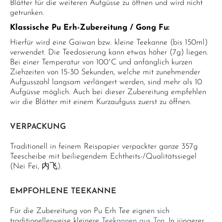
Blätter für die weiteren Aufgüsse zu öffnen und wird nicht
getrunken.
Klassische Pu Erh-Zubereitung / Gong Fu:
Hierfür wird eine Gaiwan bzw. kleine Teekanne (bis 150ml)
verwendet. Die Teedosierung kann etwas höher (7g) liegen.
Bei einer Temperatur von 100°C und anfänglich kurzen
Ziehzeiten von 15-30 Sekunden, welche mit zunehmender
Aufgusszahl langsam verlängert werden, sind mehr als 10
Aufgüsse möglich. Auch bei dieser Zubereitung empfehlen
wir die Blätter mit einem Kurzaufguss zuerst zu öffnen.
VERPACKUNG
Traditionell in feinem Reispapier verpackter ganze 357g
Teescheibe mit beiliegendem Echtheits-/Qualitätssiegel
(Nei Fei, 内飞).
EMPFOHLENE TEEKANNE
Für die Zubereitung von Pu Erh Tee eignen sich
traditionellerweise kleinere
Teekannen aus Ton
. In jüngerer