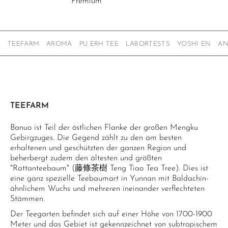
Premium
TEEFARM
AROMA
PU ERH TEE
LABORTESTS
YOSHI EN
AN
TEEFARM
Banuo ist Teil der östlichen Flanke der großen Mengku
Gebirgzuges. Die Gegend zählt zu den am besten
erhaltenen und geschützten der ganzen Region und
beherbergt zudem den ältesten und größten
"Rattanteebaum" (藤條茶樹 Teng Tiao Tea Tree). Dies ist
eine ganz spezielle Teebaumart in Yunnan mit Baldachin-
ähnlichem Wuchs und mehreren ineinander verflechteten
Stämmen.
Der Teegarten befindet sich auf einer Höhe von 1700-1900
Meter und das Gebiet ist gekennzeichnet von subtropischem