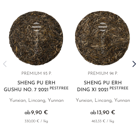
PREMIUM 93 P.
PREMIUM 94 P.
SHENG PU ERH
SHENG PU ERH
PEST.FREE
PEST.FREE
GUSHU NO. 7 2021
DING XI 2021
Yunxian, Lincang, Yunnan
Yunxian, Lincang, Yunnan
9,90 €
13,90 €
ab
ab
330,00 € / 1kg
463,33 € / 1kg