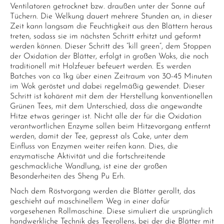
Ventilatoren getrocknet bzw. draußen unter der Sonne auf
Tüchern. Die Welkung dauert mehrere Stunden an, in dieser
Zeit kann langsam die Feuchtigkeit aus den Blättern heraus
treten, sodass sie im nächsten Schritt erhitzt und geformt
werden können. Dieser Schritt des “kill green”, dem Stoppen
der Oxidation der Blätter, erfolgt in großen Woks, die noch
traditionell mit Holzfeuer befeuert werden. Es werden
Batches von ca 1kg über einen Zeitraum von 30-45 Minuten
im Wok geröstet und dabei regelmäßig gewendet. Dieser
Schritt ist kohärent mit dem der Herstellung konventionellen
Grünen Tees, mit dem Unterschied, dass die angewandte
Hitze etwas geringer ist. Nicht alle der für die Oxidation
verantwortlichen Enzyme sollen beim Hitzevorgang entfernt
werden, damit der Tee, gepresst als Cake, unter dem
Einfluss von Enzymen weiter reifen kann. Dies, die
enzymatische Aktivität und die fortschreitende
geschmackliche Wandlung, ist eine der großen
Besonderheiten des Sheng Pu Erh.
Nach dem Röstvorgang werden die Blätter gerollt, das
geschieht auf maschinellem Weg in einer dafür
vorgesehenen Rollmaschine. Diese simuliert die ursprünglich
handwerkliche Technik des Teerollens, bei der die Blätter mit