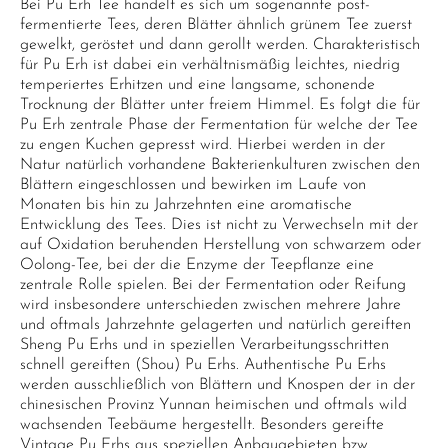
Bei Pu Erh Tee handelt es sich um sogenannte post-
fermentierte Tees, deren Blätter ähnlich grünem Tee zuerst
gewelkt, geröstet und dann gerollt werden. Charakteristisch
für Pu Erh ist dabei ein verhältnismäßig leichtes, niedrig
temperiertes Erhitzen und eine langsame, schonende
Trocknung der Blätter unter freiem Himmel. Es folgt die für
Pu Erh zentrale Phase der Fermentation für welche der Tee
zu engen Kuchen gepresst wird. Hierbei werden in der
Natur natürlich vorhandene Bakterienkulturen zwischen den
Blättern eingeschlossen und bewirken im Laufe von
Monaten bis hin zu Jahrzehnten eine aromatische
Entwicklung des Tees. Dies ist nicht zu Verwechseln mit der
auf Oxidation beruhenden Herstellung von schwarzem oder
Oolong-Tee, bei der die Enzyme der Teepflanze eine
zentrale Rolle spielen. Bei der Fermentation oder Reifung
wird insbesondere unterschieden zwischen mehrere Jahre
und oftmals Jahrzehnte gelagerten und natürlich gereiften
Sheng Pu Erhs und in speziellen Verarbeitungsschritten
schnell gereiften (Shou) Pu Erhs. Authentische Pu Erhs
werden ausschließlich von Blättern und Knospen der in der
chinesischen Provinz Yunnan heimischen und oftmals wild
wachsenden Teebäume hergestellt. Besonders gereifte
Vintage Pu Erhs aus speziellen Anbaugebieten bzw.