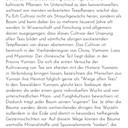
kultivierte Pflanzen. Im Unterschied zu den konventionellen,
weltweit am meisten verbreiteten Teepflanzen, wächst das
Pu Erh Cultivar nicht als Strauchgewächs heran, sondern als
Baum und kann dabei bis zu mehrere tausend Jahre alt
werden. In Wissenschaft und Forschung wird allgemein
davon ausgegangen, dass dieses Cultivar den Ursprung
allen Tees bildet und sämtliche übrigen existierenden
Teepflanzen von dieser abstammen. Das Cultivar ist
heimisch in der Vierländerregion von China, Vietnam, Laos
und Myanmar. Der chinesische Teil liegt dabei in der
Provinz Yunnan. Da sich die ersten Versuche der
Kultivierung von Tee am ehesten mit der Historie Yunnans
in Verbindung bringen lassen, bezeichnen die Menschen aus
Yunnan ihre Heimat folglich gerne als "Wiege allen Tees".
In den Teewäldern Yunnans gleicht kein Teebaum dem
anderen, da jeder einen ganz individuellen Wuchs und von
unterschiedlichen Moos- und Funghikulturen bewachsen ist.
Dadurch trägt jeder Baum seinen "eigenen" Tee. Je älter die
Bäume werden, desto weitreichender dringen ihre Wurzeln
außerdem in die Erde und damit in besonders tiefliegende
Gesteinsschichten vor. Auf diesem Wege können die Bäume
wertvolle Mineralstoffe und Spurenelemente "tanken", die