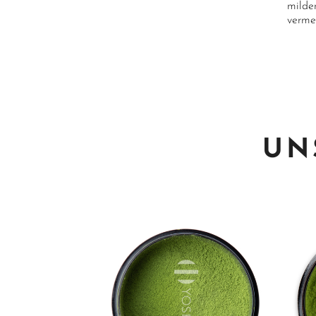
milde
verme
UN