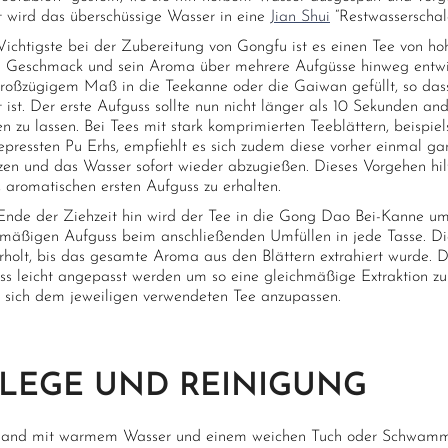
tt wird das überschüssige Wasser in eine
Jian Shui
“Restwasserschale
ichtigste bei der Zubereitung von Gongfu ist es einen Tee von ho
n Geschmack und sein Aroma über mehrere Aufgüsse hinweg entwic
großzügigem Maß in die Teekanne oder die Gaiwan gefüllt, so dass
t ist. Der erste Aufguss sollte nun nicht länger als 10 Sekunden an
n zu lassen. Bei Tees mit stark komprimierten Teeblättern, beispie
gepressten Pu Erhs, empfiehlt es sich zudem diese vorher einmal g
zen und das Wasser sofort wieder abzugießen. Dieses Vorgehen hilf
, aromatischen ersten Aufguss zu erhalten.
nde der Ziehzeit hin wird der Tee in die Gong Dao Bei-Kanne umg
hmäßigen Aufguss beim anschließenden Umfüllen in jede Tasse. Di
rholt, bis das gesamte Aroma aus den Blättern extrahiert wurde. D
ss leicht angepasst werden um so eine gleichmäßige Extraktion zu g
n sich dem jeweiligen verwendeten Tee anzupassen.
LEGE UND REINIGUNG
and mit warmem Wasser und einem weichen Tuch oder Schwamm 