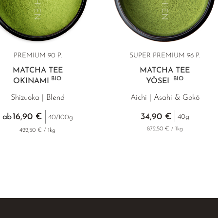
PREMIUM 90 P.
SUPER PREMIUM 96 P.
MATCHA TEE
MATCHA TEE
BIO
BIO
OKINAMI
YŌSEI
Shizuoka | Blend
Aichi | Asahi & Gokō
16,90 €
34,90 €
ab
40g
40/100g
872,50 € / 1kg
422,50 € / 1kg