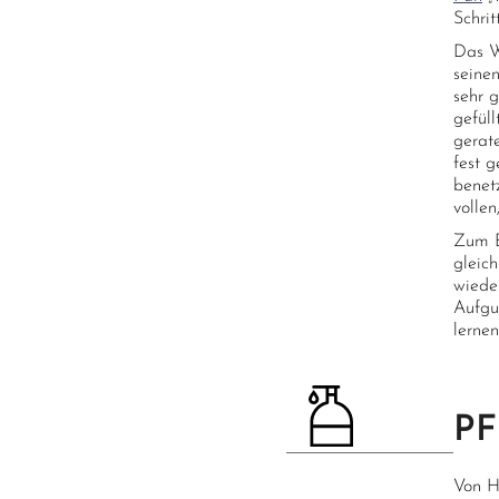
Schri
Das W
seine
sehr 
gefüll
gerate
fest 
benet
vollen
Zum E
gleic
wiede
Aufgu
lerne
PF
Von H