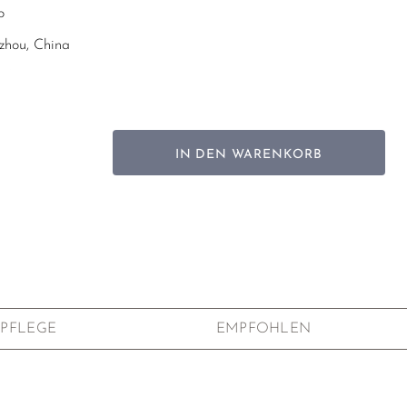
o
hou, China
pfer
Schwarz
 x 10.5 cm
IN DEN WARENKORB
enkbox
tigtes Unikat, weshalb Maße, Farben und
Stücken leicht voneinander variieren können.
PFLEGE
EMPFOHLEN