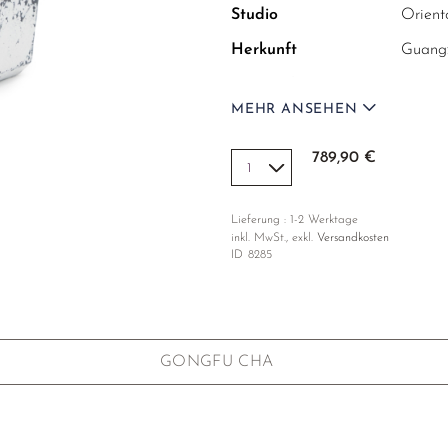
Studio
Orient
Herkunft
Guangz
Material
Edelku
MEHR ANSEHEN
Farbe
Weiß, 
Maße
16 x 16
789,90 €
Verpackung
Gesch
Lieferung : 1-2 Werktage
inkl. MwSt., exkl.
Versandkosten
Jedes Stück ist handgefer
ID
8285
Oberflächen zwischen den 
GONGFU CHA