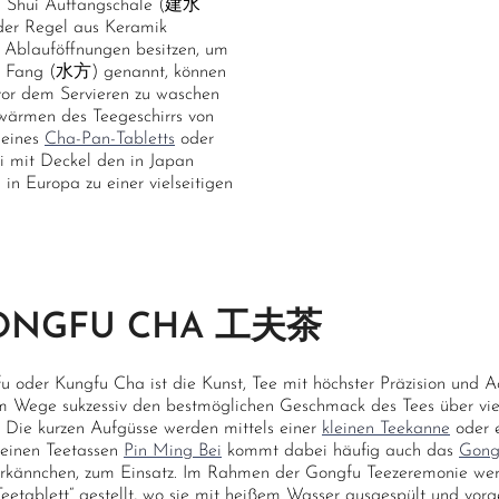
ian Shui Auffangschale (建水
 der Regel aus Keramik
 Ablauföffnungen besitzen, um
hui Fang (水方) genannt, können
vor dem Servieren zu waschen
wärmen des Teegeschirrs von
 eines
Cha-Pan-Tabletts
oder
i mit Deckel den in Japan
 in Europa zu einer vielseitigen
ONGFU CHA 工夫茶
u oder Kungfu Cha ist die Kunst, Tee mit höchster Präzision und A
m Wege sukzessiv den bestmöglichen Geschmack des Tees über vie
”. Die kurzen Aufgüsse werden mittels einer
kleinen Teekanne
oder 
leinen Teetassen
Pin Ming Bei
kommt dabei häufig auch das
Gong
erkännchen, zum Einsatz. Im Rahmen der Gongfu Teezeremonie wer
eetablett“ gestellt, wo sie mit heißem Wasser ausgespült und v