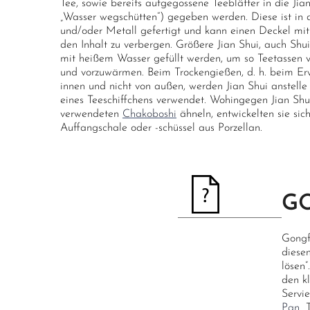
Tee, sowie bereits aufgegossene Teeblätter in die J
„Wasser wegschütten“) gegeben werden. Diese ist in
und/oder Metall gefertigt und kann einen Deckel mit
den Inhalt zu verbergen. Größere Jian Shui, auch S
mit heißem Wasser gefüllt werden, um so Teetassen 
und vorzuwärmen. Beim Trockengießen, d. h. beim Er
innen und nicht von außen, werden Jian Shui anstelle
eines Teeschiffchens verwendet. Wohingegen Jian Shu
verwendeten
Chakoboshi
ähneln, entwickelten sie sich
Auffangschale oder -schüssel aus Porzellan.
G
Gongf
diese
lösen
den k
Servi
Pan
„T