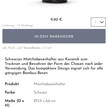
GELBER TEE
PHOENIX DANCONG
KOREA
NACH SORTE
MATE TEE
TIE GUAN YIN
EARL GREY
AMAZONAS TEES
Zum Anfang der Bildgalerie springen
EMPFEHLUNGEN
9,90 €
ZHANGPING SHUI XIAN
KENIA
SELTENE INCENCES
SETS & GIFTS
Lieferung : 1-2 Werktage
JAPAN
TÜRKEI
IN DEN WARENKORB
TANZANIA
KLASSIKER
THAILAND
inkl. MwSt., exkl.
Versandkosten
ID
8471
EMPFEHLUNGEN
Schwarzer Matchabesenhalter aus Keramik zum
EMPFEHLUNGEN
SETS & GIFTS
Trocknen und Bewahren der Form des Chasen nach jeder
SETS & GIFTS
Verwendung. Das kompaktere Design eignet sich für alle
gängigen Bambus-Besen.
Produkt
Matchabesenhalter
Farbe
Schwarz
Maße (D x
Ø5,9 x 6,6 cm
H)