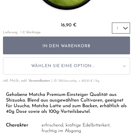
GELBER TEE
PHOENIX DANCONG
KOREA
NACH SORTE
MATE TEE
TIE GUAN YIN
EARL GREY
AMAZONAS TEES
Zum Anfang der Bildgalerie springen
EMPFEHLUNGEN
16,90 €
ZHANGPING SHUI XIAN
KENIA
SELTENE INCENCES
SETS & GIFTS
Lieferung : 1-2 Werktage
JAPAN
TÜRKEI
IN DEN WARENKORB
TANZANIA
KLASSIKER
THAILAND
EMPFEHLUNGEN
WÄHLEN SIE EINE OPTION...
EMPFEHLUNGEN
SETS & GIFTS
inkl. MwSt., exkl.
Versandkosten
ID
7812-bio-config
422,50 € / 1kg
SETS & GIFTS
Gehobene Matcha Premium-Einsteiger Qualität aus
Shizuoka. Blend aus ausgewählten Cultivaren, geeignet
für Usucha, Matcha Latte und zum Backen, erhältlich als
40g Dose sowie als 100g-Vorteilsbeutel.
Charakter
erfrischend, kräftige Edelbitterkeit,
fruchtig im Abgang