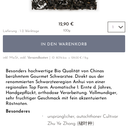
GELBER TEE
PHOENIX DANCONG
NACH SORTE
MATE TEE
EMPFEHLUNGEN
TIE GUAN YIN
AMAZONAS TEES
Zum Anfang der Bildgalerie springen
EMPFEHLUNGEN
12,90 €
ZHANGPING SHUI XIAN
SELTENE INCENCES
SETS & GIFTS
100g
Lieferung : 1-2 Werktage
JAPAN
IN DEN WARENKORB
TANZANIA
THAILAND
inkl. MwSt., exkl.
Versandkosten
ID
8076-bio
129,00 € / 1kg
EMPFEHLUNGEN
Besonders hochwertige Bio Qualität von Chinas
berühmtem Gourmet Schwarztee. Direkt aus der
SETS & GIFTS
renommierten Schwarzteeregion Anhui von einer
regionalen Top Farm. Aromatische 1. Ernte d. Jahres,
Handgepflückt, orthodoxe Verarbeitung. Vollmundiger,
sehr fruchtiger Geschmack mit fein akzentuierten
Röstnoten.
Besonderes
ursprünglicher, autochthoner Cultivar
Zhu Ye Zhong (槠叶种)