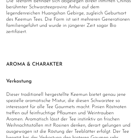
Die Teefarm befindet sich abgelegen direkt inmitten Chinas
berühmter Schwarzteeprovinz Anhui auf dem
legendenreichen Huangshan Gebirge, zugleich Geburtsort
des Keemun Tees. Die Farm ist seit mehreren Generationen
familiengeführt und wurde in jüngerer Zeit sogar Bio
zertifiziert.
AROMA & CHARAKTER
Verkostung
Dieser traditionell hergestellte Keemun bietet genau jene
spezielle aromatische Mixtur, die diesen Schwarztee so
interessant für alle Tee Gourmets macht. Pinien Röstnoten
treffen auf feinfruchtige Pflaumen und Weintrauben
Aromen. Aromatisch lässt der Tee instinktiv an frischen
Weihnachtsstollen mit Rosinen denken, derart gelungen und
ausgewogen ist die Röstung der Teeblätter erfolgt. Der Tee
benetzt bei der Verkostung den hinteren Gaumen sehr