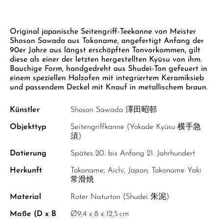
GELBER TEE
PHOENIX DANCONG
KOREA
NACH SORTE
MATE TEE
EMPFEHLUNGEN
Zum Anfang der Bildgalerie springen
TIE GUAN YIN
EARL GREY
AMAZONAS TEES
Original japanische Seitengriff-Teekanne von Meister
EMPFEHLUNGEN
Shoson Sawada aus Tokoname, angefertigt Anfang der
ZHANGPING SHUI XIAN
KENIA
SELTENE INCENCES
SETS & GIFTS
90er Jahre aus längst erschöpften Tonvorkommen, gilt
diese als einer der letzten hergestellten Kyūsu von ihm.
JAPAN
TÜRKEI
Bauchige Form, handgedreht aus Shudei-Ton gefeuert in
einem speziellen Holzofen mit integriertem Keramiksieb
TANZANIA
KLASSIKER
und passendem Deckel mit Knauf in metallischem braun.
THAILAND
EMPFEHLUNGEN
Künstler
Shoson Sawada 澤田昭邨
EMPFEHLUNGEN
SETS & GIFTS
Objekttyp
Seitengriffkanne (Yokode Kyūsu 横手急
須)
SETS & GIFTS
Datierung
Spätes 20. bis Anfang 21. Jahrhundert
Herkunft
Tokoname, Aichi, Japan; Tokoname Yaki
常滑焼
Material
Roter Naturton (Shudei 朱泥)
Maße (D x B
Ø9,4 x 8 x 12,5 cm