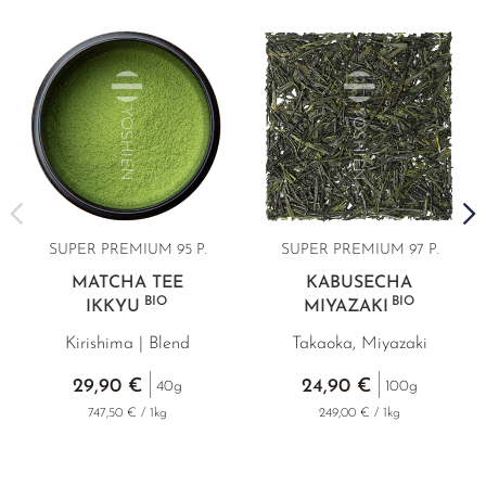
SUPER PREMIUM 95 P.
SUPER PREMIUM 97 P.
MATCHA TEE
KABUSECHA
BIO
BIO
IKKYU
MIYAZAKI
Kirishima | Blend
Takaoka, Miyazaki
29,90 €
24,90 €
40g
100g
747,50 € / 1kg
249,00 € / 1kg