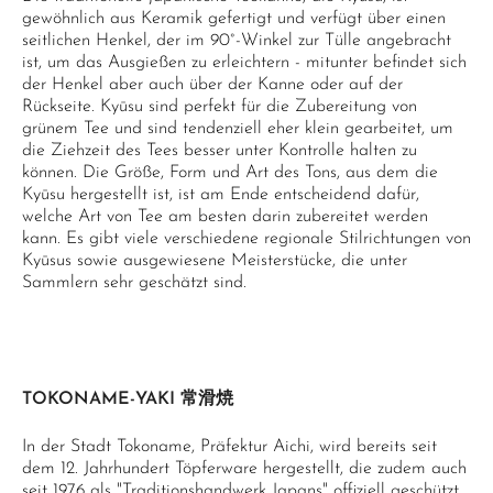
gewöhnlich aus Keramik gefertigt und verfügt über einen
seitlichen Henkel, der im 90°-Winkel zur Tülle angebracht
ist, um das Ausgießen zu erleichtern - mitunter befindet sich
der Henkel aber auch über der Kanne oder auf der
Rückseite. Kyūsu sind perfekt für die Zubereitung von
grünem Tee und sind tendenziell eher klein gearbeitet, um
die Ziehzeit des Tees besser unter Kontrolle halten zu
können. Die Größe, Form und Art des Tons, aus dem die
Kyūsu hergestellt ist, ist am Ende entscheidend dafür,
welche Art von Tee am besten darin zubereitet werden
kann. Es gibt viele verschiedene regionale Stilrichtungen von
Kyūsus sowie ausgewiesene Meisterstücke, die unter
Sammlern sehr geschätzt sind.
TOKONAME-YAKI 常滑焼
In der Stadt Tokoname, Präfektur Aichi, wird bereits seit
dem 12. Jahrhundert Töpferware hergestellt, die zudem auch
seit 1976 als "Traditionshandwerk Japans" offiziell geschützt