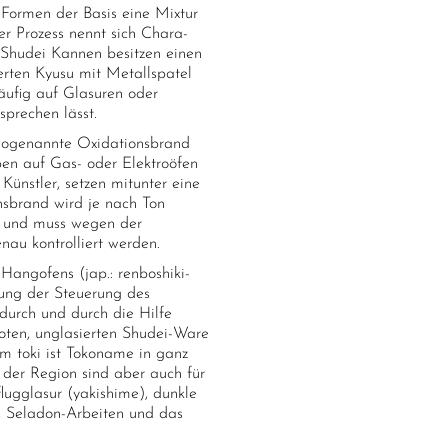
Formen der Basis eine Mixtur
r Prozess nennt sich Chara-
 Shudei Kannen besitzen einen
erten Kyusu mit Metallspatel
äufig auf Glasuren oder
sprechen lässt.
sogenannte Oxidationsbrand
ben auf Gas- oder Elektroöfen
ünstler, setzen mitunter eine
nsbrand wird je nach Ton
 und muss wegen der
au kontrolliert werden.
angofens (jap.: renboshiki-
ng der Steuerung des
durch und durch die Hilfe
roten, unglasierten Shudei-Ware
em toki ist Tokoname in ganz
 der Region sind aber auch für
lugglasur (yakishime), dunkle
, Seladon-Arbeiten und das