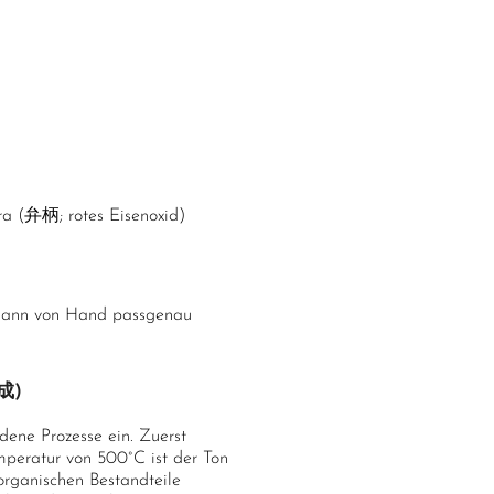
ara (弁柄; rotes Eisenoxid)
 dann von Hand passgenau
成)
ene Prozesse ein. Zuerst
mperatur von 500°C ist der Ton
 organischen Bestandteile