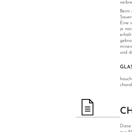
verbr
Beim 
Sauer
Eine s
je nac
erhält
gebra
minera
und de
GLA
hauch
charak
C
Diese