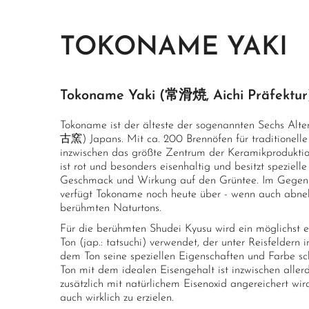
TOKONAME YAKI
Tokoname Yaki (常滑焼, Aichi Präfektur
Tokoname ist der älteste der sogenannten Sechs Alt
古窯) Japans. Mit ca. 200 Brennöfen für traditionell
inzwischen das größte Zentrum der Keramikproduktio
ist rot und besonders eisenhaltig und besitzt speziell
Geschmack und Wirkung auf den Grüntee. Im Gegens
verfügt Tokoname noch heute über - wenn auch abne
berühmten Naturtons.
Für die berühmten Shudei Kyusu wird ein möglichst ei
Ton (jap.: tatsuchi) verwendet, der unter Reisfelder
dem Ton seine speziellen Eigenschaften und Farbe s
Ton mit dem idealen Eisengehalt ist inzwischen allerd
zusätzlich mit natürlichem Eisenoxid angereichert wi
auch wirklich zu erzielen.