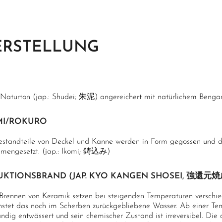
ERSTELLUNG
 Naturton (jap.: Shudei; 朱泥) angereichert mit natürlichem Beng
MI/ROKURO
estandteile von Deckel und Kanne werden in Form gegossen und
mengesetzt. (jap.: Ikomi; 鋳込み)
UKTIONSBRAND (JAP. KYO KANGEN SHOSEI, 強還元焼
Brennen von Keramik setzen bei steigenden Temperaturen verschied
nstet das noch im Scherben zurückgebliebene Wasser. Ab einer Te
ändig entwässert und sein chemischer Zustand ist irreversibel. Die