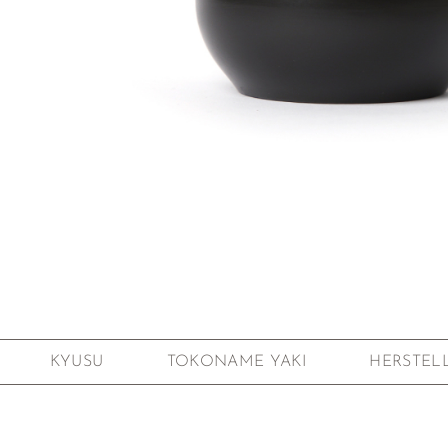
Zum Anfang der Bildgalerie springen
KYUSU
TOKONAME YAKI
HERSTEL