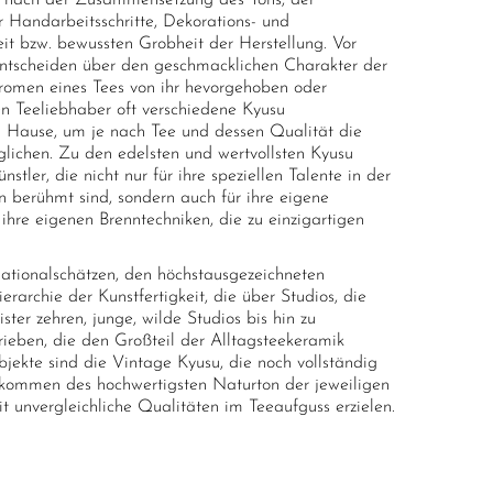
al nach der Zusammensetzung des Tons, der
 Handarbeitsschritte, Dekorations- und
it bzw. bewussten Grobheit der Herstellung. Vor
ntscheiden über den geschmacklichen Charakter der
Aromen eines Tees von ihr hevorgehoben oder
 Teeliebhaber oft verschiedene Kyusu
zu Hause, um je nach Tee und dessen Qualität die
lichen. Zu den edelsten und wertvollsten Kyusu
stler, die nicht nur für ihre speziellen Talente in der
 berühmt sind, sondern auch für ihre eigene
ihre eigenen Brenntechniken, die zu einzigartigen
tionalschätzen, den höchstausgezeichneten
erarchie der Kunstfertigkeit, die über Studios, die
er zehren, junge, wilde Studios bis hin zu
rieben, die den Großteil der Alltagsteekeramik
jekte sind die Vintage Kyusu, die noch vollständig
rkommen des hochwertigsten Naturton der jeweiligen
t unvergleichliche Qualitäten im Teeaufguss erzielen.