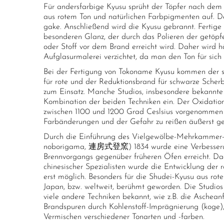
Für andersfarbige Kyusu sprüht der Töpfer nach dem 
aus rotem Ton und natürlichen Farbpigmenten auf. De
gake. Anschließend wird die Kyusu gebrannt. Fertige
besonderen Glanz, der durch das Polieren der getöpf
oder Stoff vor dem Brand erreicht wird. Daher wird h
Aufglasurmalerei verzichtet, da man den Ton für sich 
Bei der Fertigung von Tokoname Kyusu kommen der 
für rote und der Reduktionsbrand für schwarze Scher
zum Einsatz. Manche Studios, insbesondere bekannte K
Kombination der beiden Techniken ein. Der Oxidatio
zwischen 1100 und 1200 Grad Ceslsius vorgenommen
Farbänderungen und der Gefahr zu reißen äußerst gen
Durch die Einführung des Vielgewölbe-Mehrkammer-H
noborigama, 連房式登窯) 1834 wurde eine Verbesseru
Brennvorgangs gegenüber früheren Öfen erreicht. Da
chinesischer Spezialisten wurde die Entwicklung der 
erst möglich. Besonders für die Shudei-Kyusu aus rot
Japan, bzw. weltweit, berühmt geworden. Die Studios
viele andere Techniken bekannt, wie z.B. die Ascheanf
Brandspuren durch Kohlenstoff-Imprägnierung (koge)
Vermischen verschiedener Tonarten und -farben.