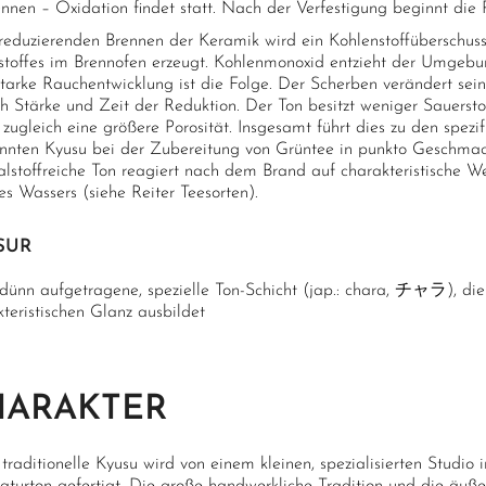
ennen – Oxidation findet statt. Nach der Verfestigung beginnt die
reduzierenden Brennen der Keramik wird ein Kohlenstoffüberschus
stoffes im Brennofen erzeugt. Kohlenmonoxid entzieht der Umgeb
tarke Rauchentwicklung ist die Folge. Der Scherben verändert sein
h Stärke und Zeit der Reduktion. Der Ton besitzt weniger Sauerstof
 zugleich eine größere Porosität. Insgesamt führt dies zu den spezi
nnten Kyusu bei der Zubereitung von Grüntee in punkto Geschmack
lstoffreiche Ton reagiert nach dem Brand auf charakteristische We
s Wassers (siehe Reiter Teesorten).
SUR
dünn aufgetragene, spezielle Ton-Schicht (jap.: chara, チャラ), di
teristischen Glanz ausbildet
HARAKTER
 traditionelle Kyusu wird von einem kleinen, spezialisierten Stu