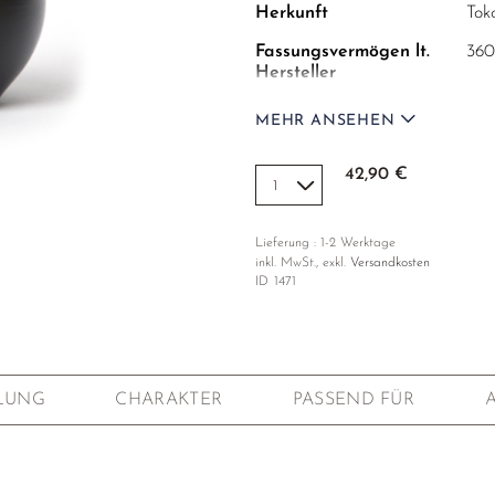
Herkunft
Tok
Fassungsvermögen lt.
360
Hersteller
Empfohlene Füllmenge
Zum
MEHR ANSEHEN
Fül
emp
42,90 €
Maße
15,
Gewicht
245
Lieferung : 1-2 Werktage
inkl. MwSt., exkl.
Versandkosten
Ton
Rot
ID
1471
Ben
Red
Brand
Red
Sieb
fest
LUNG
CHARAKTER
PASSEND FÜR
Fertigung
Die
For
zus