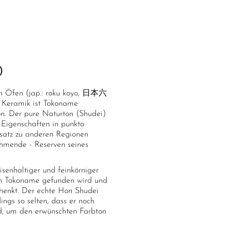
)
en Öfen (jap.: roku koyo, 日本六
e Keramik ist Tokoname
n. Der pure Naturton (Shudei)
e Eigenschaften in punkto
atz zu anderen Regionen
hmende - Reserven seines
senhaltiger und feinkörniger
n in Tokoname gefunden wird und
chenkt. Der echte Hon Shudei
ings so selten, dass er noch
rd, um den erwünschten Farbton