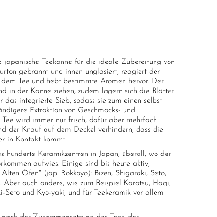
ton
lle japanische Teekanne für die ideale Zubereitung von
rton gebrannt und innen unglasiert, reagiert der
 dem Tee und hebt bestimmte Aromen hervor. Der
d in der Kanne ziehen, zudem lagern sich die Blätter
 das integrierte Sieb, sodass sie zum einen selbst
ständigere Extraktion von Geschmacks- und
r Tee wird immer nur frisch, dafür aber mehrfach
und der Knauf auf dem Deckel verhindern, dass die
r in Kontakt kommt.
s hunderte Keramikzentren in Japan, überall, wo der
rkommen aufwies. Einige sind bis heute aktiv,
"Alten Öfen" (jap. Rokkoyo): Bizen, Shigaraki, Seto,
Aber auch andere, wie zum Beispiel Karatsu, Hagi,
i-Seto und Kyo-yaki, und für Teekeramik vor allem