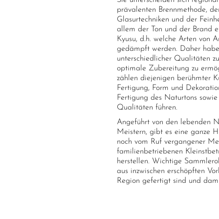
Sie unterscheiden sich region
prävalenten Brennmethode, der
Glasurtechniken und der Feinhe
allem der Ton und der Brand e
Kyusu, d.h. welche Arten von 
gedämpft werden. Daher haben
unterschiedlicher Qualitäten 
optimale Zubereitung zu ermög
zählen diejenigen berühmter Kün
Fertigung, Form und Dekoration
Fertigung des Naturtons sowie 
Qualitäten führen.
Angeführt von den lebenden Na
Meistern, gibt es eine ganze Hi
noch vom Ruf vergangener Meist
familienbetriebenen Kleinstbet
herstellen. Wichtige Sammlerob
aus inzwischen erschöpften Vo
Region gefertigt sind und dami