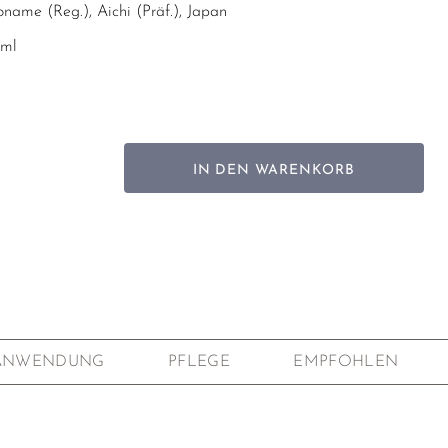
oname (Reg.), Aichi (Präf.), Japan
ml
 optimalen Gelingen und Ausgiessen des Tees ist eine
lmenge nur bis zum letzten Drittel des integrierten Siebes
fohlen.
IN DEN WARENKORB
5 x 6 cm
g
er Naturton (jap.: Shudei; 朱泥) angereichert mit natürlichem
gara (弁柄; rotes Eisenoxid). Schwarzfärbung durch den
uktionsbrand
uktionsbrand (jap.: Kangen Shōsei; 還元焼成)
 integriertes Edelstahlsieb (rostfrei)
ANWENDUNG
PFLEGE
EMPFOHLEN
 Bestandteile von Deckel und Kanne werden von Hand in
m gegossen und dann von Hand passgenau
ammengesetzt. (jap.: Ikomi; 鋳込み)