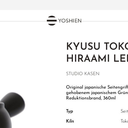
KYUSU TO
HIRAAMI LE
STUDIO KASEN
Original japanische Seitengri
gehobenem japanischem Grünt
Reduktionsbrand, 360ml
Typ
Sei
Kiln
To