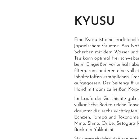
Verpackung
Kar
KYUSU
Eine Kyusu ist eine traditione
japanischem Grüntee. Aus Natu
Scherben mit dem Wasser und
Tee kann optimal frei schweben
beim Eingießen vorteilhaft über
filtern, zum anderen eine voll
Inhaltsstoffen ermöglichen. De
aufgegossen. Der Seitengriff 
Hand mit dem zu heißen Körpe
Im Laufe der Geschichte gab e
vulkanische Boden reiche Tonvo
darunter die sechs wichtigsten 
Echizen, Tamba und Tokoname. 
Mino, Shino, Oribe, Setoguro K
Banko in Yokkaichi.