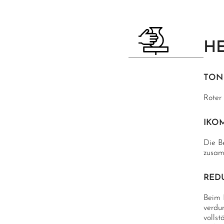
H
TON
Roter
IKO
Die B
zusam
RED
Beim 
verdu
vollst