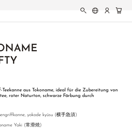
KONAME
FTY
ff-Teekanne aus Tokoname, ideal für die Zubereitung von
ee, roter Naturton, schwarze Färbung durch
tengriffkanne, yokode kyūsu (横手急須)
koname Yaki (常滑焼)