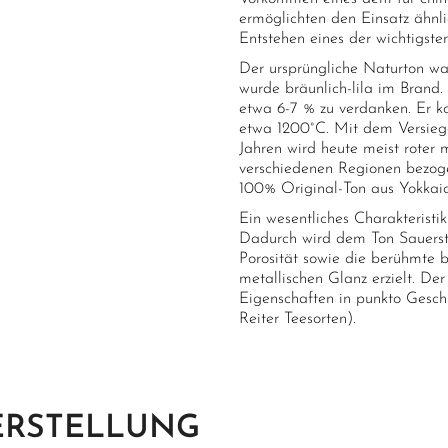
ermöglichten den Einsatz ähnl
Entstehen eines der wichtigste
Der ursprüngliche Naturton war
wurde bräunlich-lila im Brand.
etwa 6-7 % zu verdanken. Er k
etwa 1200°C. Mit dem Versiege
Jahren wird heute meist roter 
verschiedenen Regionen bezoge
100% Original-Ton aus Yokkaic
Ein wesentliches Charakteristi
Dadurch wird dem Ton Sauersto
Porosität sowie die berühmte b
metallischen Glanz erzielt. De
Eigenschaften in punkto Gesc
Reiter Teesorten).
ERSTELLUNG