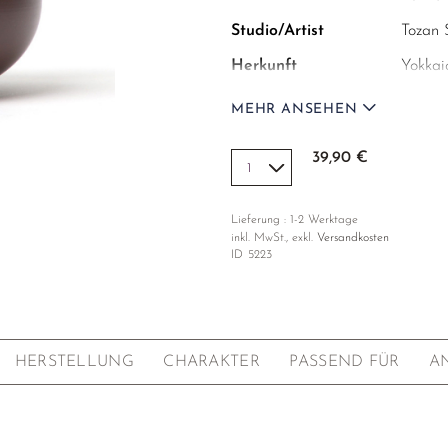
Studio/Artist
Tozan
Herkunft
Yokkaic
Fassungsvermögen
300ml
MEHR ANSEHEN
Maße
10 x 6
(Durchmesser ohne
39,90 €
Griff x Höhe ohne
Knauf)
Lieferung : 1-2 Werktage
Empfohlene
Zum op
inkl. MwSt., exkl.
Versandkosten
Füllmenge
Füllmen
ID
5223
empfoh
Ton
Violet
Brand
Reduk
HERSTELLUNG
CHARAKTER
PASSEND FÜR
A
Glasur
Innen 
Glanz i
Sieb
Fest in