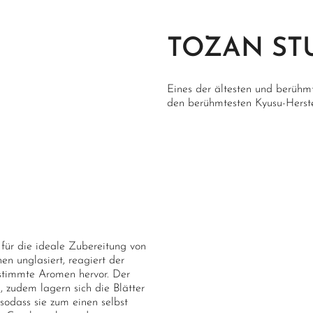
Fertigung
Die Be
Töpfer
(jap.:
TOZAN ST
Verpackung
Karton
Eines der ältesten und berühm
Jedes Stück ist handgefer
den berühmtesten Kyusu-Herste
nur Richtwerte. Weitere 
finden Sie am Ende der Sei
 für die ideale Zubereitung von
n unglasiert, reagiert der
timmte Aromen hervor. Der
 zudem lagern sich die Blätter
 sodass sie zum einen selbst