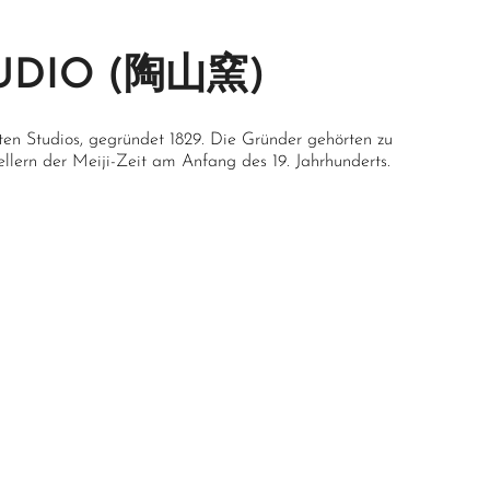
standteile von Deckel und Kanne werden von Hand auf der
scheibe getöpfert und dann passgenau zusammengesetzt.
 Rokuro; 轆轤)
UDIO (陶山窯)
ten Studios, gegründet 1829. Die Gründer gehörten zu
tigt und ein Unikat, daher sind die Maßangaben
llern der Meiji-Zeit am Anfang des 19. Jahrhunderts.
Hinweise zum Fassungsvermögen der Teekannen
te.