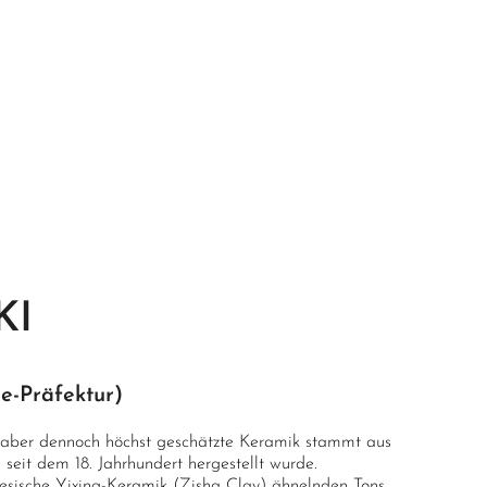
KI
-Präfektur)
, aber dennoch höchst geschätzte Keramik stammt aus
 seit dem 18. Jahrhundert hergestellt wurde.
esische Yixing-Keramik (Zisha Clay) ähnelnden Tons