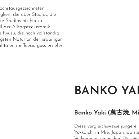
öchstausgezeichneten
gkeit, die über Studios, die
e Studios bis hin zu
il der Alltagsteekeramik
 Kyusu, die noch vollständig
gsten Naturton der jeweiligen
litäten im Teeaufguss erzielen.
BANKO YA
Banko Yaki (萬古焼, Mie
Diese vergleichsweise jüngere
Yokkaichi in Mie, Japan, wo sie
Vorkommen eines dem für chin