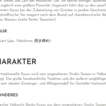
h Stärke und Zeit der Reduktion. Der Ton besitzt weniger Sauerstof
 zugleich eine größere Porosität. Insgesamt führt dies zu den spezi
nnten Kyusu bei der Zubereitung von Grüntee in punkto Geschmack
lstoffreiche Ton reagiert nach dem Brand auf charakteristische We
s Wassers (siehe Reiter Teesorten).
SUR
siert (jap.: Yakishime; 焼き締め)
HARAKTER
 traditionelle Kyusu wird vom angesehenen Studio Touzan in Yokk
tigt. Die große handwerkliche Tradition und die äußerst sorgfälti
 zum idealen Einsteiger- und Alltagsmodell für Genießer hochwerti
ONDERES
echte Yokkaichi Banko Kyusu aus dem angesehenen Studio Touzan