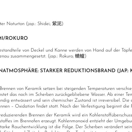
tter Naturton (jap.: Shidei; 紫泥)
MI/ROKURO
estandteile von Deckel und Kanne werden von Hand auf der Töpfe
enau zusammengesetzt. (jap.: Rokuro; 轆轤)
NATMOSPHÄRE: STARKER REDUKTIONSBRAND (JAP.:
Brennen von Keramik setzen bei steigenden Temperaturen verschied
nstet das noch im Scherben zurückgebliebene Wasser. Ab einer Te
ändig entwässert und sein chemischer Zustand ist irreversibel. Die
ennen – Oxidation findet statt. Nach der Verfestigung beginnt die
reduzierenden Brennen der Keramik wird ein Kohlenstoffüberschus
stoffes im Brennofen erzeugt. Kohlenmonoxid entzieht der Umgeb
tarke Rauchentwicklung ist die Folge. Der Scherben verändert sein