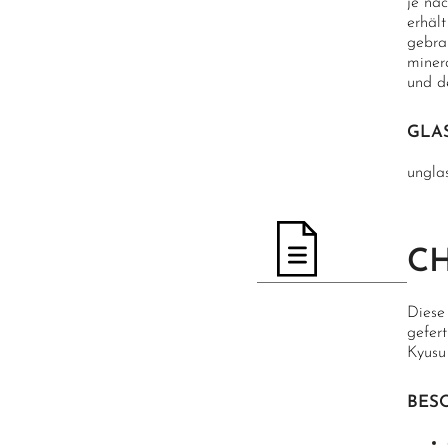
je nac
erhält
gebra
minera
und de
GLA
ungla
C
Diese
gefer
Kyusu
BES