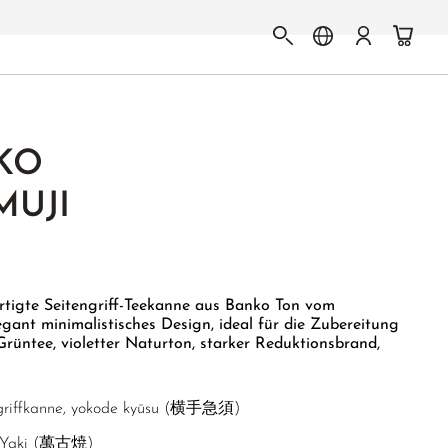
KO
MUJI
rtigte Seitengriff-Teekanne aus Banko Ton vom
gant minimalistisches Design, ideal für die Zubereitung
üntee, violetter Naturton, starker Reduktionsbrand,
griffkanne, yokode kyūsu (横手急須)
 Yaki (萬古焼)