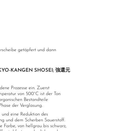
rscheibe getöpfert und dann
 KYO-KANGEN SHOSEI; 強還元
ene Prozesse ein. Zuerst
mperatur von 500°C ist der Ton
 organischen Bestandteile
 Phase der Verglasung.
s und eine Reduktion des
ung und dem Scherben Sauerstoff.
e Farbe, von hellgrau bis schwarz,