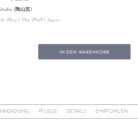
 Studio (陶山窯)
hi (Reg.), Mie (Präf.), Japan
,3 cm
IN DEN WARENKORB
timalen Gelingen und Ausgießen des Tees ist eine
ge nur bis zum letzten Drittel des integrierten Siebes
len.
ter Naturton (jap.: Shidei; 紫泥)
tionsbrand (還元焼成)
NWENDUNG
PFLEGE
DETAILS
EMPFOHLEN
und außen unglasiert (jap.: Yakishime; 焼き締め), für schönen
m Finish poliert
tegriertes Edelstahlsieb (rostfrei)