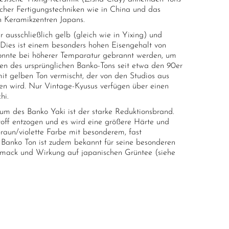
icher Fertigungstechniken wie in China und das
n Keramikzentren Japans.
 ausschließlich gelb (gleich wie in Yixing) und
 Dies ist einem besonders hohen Eisengehalt von
onnte bei höherer Temparatur gebrannt werden, um
n des ursprünglichen Banko-Tons seit etwa den 90er
mit gelben Ton vermischt, der von den Studios aus
n wird. Nur Vintage-Kyusus verfügen über einen
hi.
kum des Banko Yaki ist der starke Reduktionsbrand.
ff entzogen und es wird eine größere Härte und
raun/violette Farbe mit besonderem, fast
r Banko Ton ist zudem bekannt für seine besonderen
hmack und Wirkung auf japanischen Grüntee (siehe