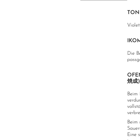
TON
Viole
IKO
Die B
passg
OFE
焼成)
Beim 
verdu
vollst
verbr
Beim 
Sauer
Eine s