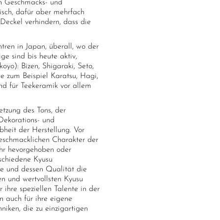
von Geschmacks- und
risch, dafür aber mehrfach
Deckel verhindern, dass die
ren in Japan, überall, wo der
e sind bis heute aktiv,
oyo): Bizen, Shigaraki, Seto,
 zum Beispiel Karatsu, Hagi,
nd für Teekeramik vor allem
tzung des Tons, der
Dekorations- und
heit der Herstellung. Vor
eschmacklichen Charakter der
ihr hevorgehoben oder
schiedene Kyusu
ee und dessen Qualität die
n und wertvollsten Kyusu
 ihre speziellen Talente in der
n auch für ihre eigene
niken, die zu einzigartigen