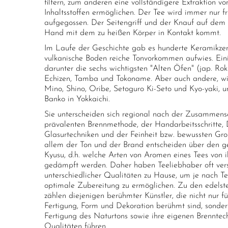
filtern, zum anderen eine vollständigere Extraktion 
Inhaltsstoffen ermöglichen. Der Tee wird immer nur f
aufgegossen. Der Seitengriff und der Knauf auf dem 
Hand mit dem zu heißen Körper in Kontakt kommt.
Im Laufe der Geschichte gab es hunderte Keramikzent
vulkanische Boden reiche Tonvorkommen aufwies. Einig
darunter die sechs wichtigsten "Alten Öfen" (jap. Rokk
Echizen, Tamba und Tokoname. Aber auch andere, wie
Mino, Shino, Oribe, Setoguro Ki-Seto und Kyo-yaki, u
Banko in Yokkaichi.
Sie unterscheiden sich regional nach der Zusammense
prävalenten Brennmethode, der Handarbeitsschritte, 
Glasurtechniken und der Feinheit bzw. bewussten Grob
allem der Ton und der Brand entscheiden über den g
Kyusu, d.h. welche Arten von Aromen eines Tees von 
gedämpft werden. Daher haben Teeliebhaber oft ver
unterschiedlicher Qualitäten zu Hause, um je nach T
optimale Zubereitung zu ermöglichen. Zu den edelste
zählen diejenigen berühmter Künstler, die nicht nur für
Fertigung, Form und Dekoration berühmt sind, sonder
Fertigung des Naturtons sowie ihre eigenen Brenntech
Qualitäten führen.