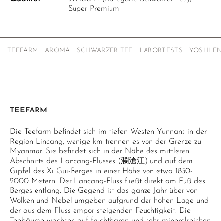
Super Premium
TEEFARM
AROMA
SCHWARZER TEE
LABORTESTS
YOSHI E
TEEFARM
Die Teefarm befindet sich im tiefen Westen Yunnans in der
Region Lincang, wenige km trennen es von der Grenze zu
Myanmar. Sie befindet sich in der Nähe des mittleren
Abschnitts des Lancang-Flusses (瀾滄江) und auf dem
Gipfel des Xi Gui-Berges in einer Höhe von etwa 1850-
2000 Metern. Der Lancang-Fluss fließt direkt am Fuß des
Berges entlang. Die Gegend ist das ganze Jahr über von
Wolken und Nebel umgeben aufgrund der hohen Lage und
der aus dem Fluss empor steigenden Feuchtigkeit. Die
Teebäume wachsen auf fruchtbaren und sehr mineralreichen