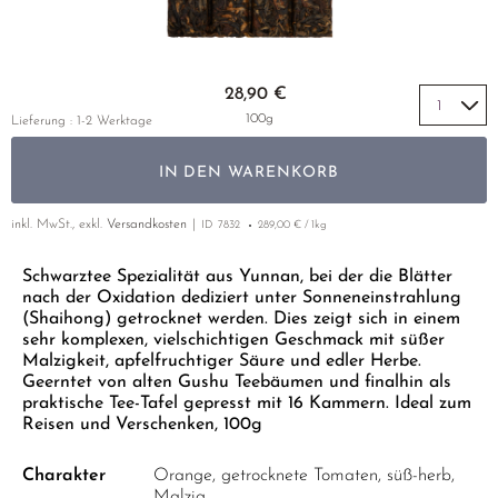
GELBER TEE
PHOENIX DANCONG
NACH SORTE
MATE TEE
EMPFEHLUNGEN
TIE GUAN YIN
AMAZONAS TEES
Zum Anfang der Bildgalerie springen
EMPFEHLUNGEN
28,90 €
ZHANGPING SHUI XIAN
SELTENE INCENCES
SETS & GIFTS
100g
Lieferung : 1-2 Werktage
JAPAN
IN DEN WARENKORB
TANZANIA
THAILAND
inkl. MwSt., exkl.
Versandkosten
ID
7832
289,00 € / 1kg
EMPFEHLUNGEN
Schwarztee Spezialität aus Yunnan, bei der die Blätter
nach der Oxidation dediziert unter Sonneneinstrahlung
SETS & GIFTS
(Shaihong) getrocknet werden. Dies zeigt sich in einem
sehr komplexen, vielschichtigen Geschmack mit süßer
Malzigkeit, apfelfruchtiger Säure und edler Herbe.
Geerntet von alten Gushu Teebäumen und finalhin als
praktische Tee-Tafel gepresst mit 16 Kammern. Ideal zum
Reisen und Verschenken, 100g
Charakter
Orange, getrocknete Tomaten, süß-herb,
Malzig