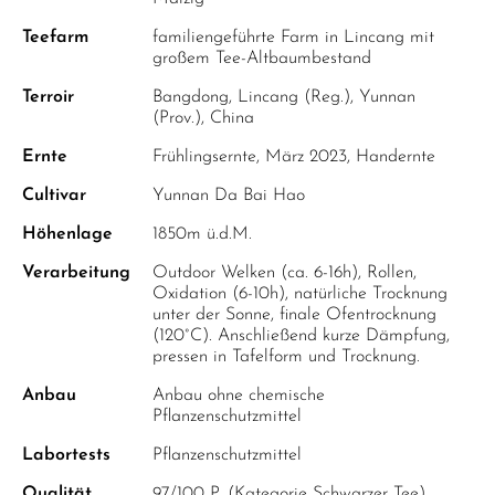
Teefarm
familiengeführte Farm in Lincang mit
großem Tee-Altbaumbestand
Terroir
Bangdong, Lincang (Reg.), Yunnan
(Prov.), China
Ernte
Frühlingsernte, März 2023, Handernte
Cultivar
Yunnan Da Bai Hao
Höhenlage
1850m ü.d.M.
Verarbeitung
Outdoor Welken (ca. 6-16h), Rollen,
Oxidation (6-10h), natürliche Trocknung
unter der Sonne, finale Ofentrocknung
(120°C). Anschließend kurze Dämpfung,
pressen in Tafelform und Trocknung.
Anbau
Anbau ohne chemische
Pflanzenschutzmittel
Labortests
Pflanzenschutzmittel
Qualität
97/100 P. (Kategorie Schwarzer Tee),