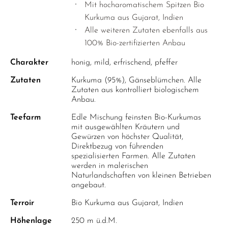
OREGANO
Mit hocharomatischem Spitzen Bio
Kurkuma aus Gujarat, Indien
PERUANISCHER SALBEI
Alle weiteren Zutaten ebenfalls aus
PFEFFERMINZE
100% Bio-zertifizierten Anbau
ROSENKNOSPEN
Charakter
honig, mild, erfrischend, pfeffer
SALBEI
Zutaten
Kurkuma (95%), Gänseblümchen. Alle
Zutaten aus kontrolliert biologischem
SCHWARZE MALVE
Anbau.
THYMIAN
Teefarm
Edle Mischung feinsten Bio-Kurkumas
mit ausgewählten Kräutern und
WEISSE MELISSE
Gewürzen von höchster Qualität,
Direktbezug von führenden
YSOP
spezialisierten Farmen. Alle Zutaten
ZITRONENGRAS
werden in malerischen
Naturlandschaften von kleinen Betrieben
ZITRONENMELISSE
angebaut.
ZITRONENVERBENE
Terroir
Bio Kurkuma aus Gujarat, Indien
Höhenlage
250 m ü.d.M.