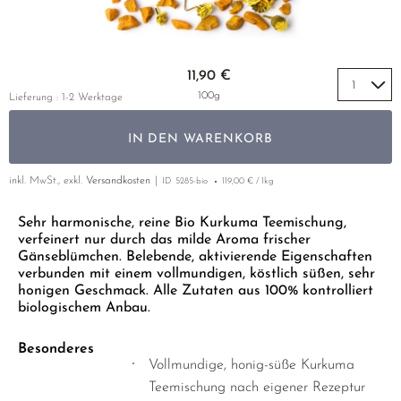
HIBISKUSBLÜTEN
GELBER TEE
PHOENIX DANCONG
KOREA
NACH SORTE
EMPFEHLUNGEN
HOLUNDERBLÜTEN
TIE GUAN YIN
EARL GREY
Zum Anfang der Bildgalerie springen
EMPFEHLUNGEN
11,90 €
INGWER
ZHANGPING SHUI XIAN
KENIA
SETS & GIFTS
100g
Lieferung : 1-2 Werktage
JOHANNISKRAUT
JAPAN
TÜRKEI
IN DEN WARENKORB
KAMILLE
TANZANIA
KLASSIKER
KIEFERNNADEL
THAILAND
inkl. MwSt., exkl.
Versandkosten
ID
5285-bio
119,00 € / 1kg
EMPFEHLUNGEN
KORNBLUMENBLÜTEN
EMPFEHLUNGEN
SETS & GIFTS
Sehr harmonische, reine Bio Kurkuma Teemischung,
verfeinert nur durch das milde Aroma frischer
KURKUMA
SETS & GIFTS
Gänseblümchen. Belebende, aktivierende Eigenschaften
verbunden mit einem vollmundigen, köstlich süßen, sehr
LAVENDEL
honigen Geschmack. Alle Zutaten aus 100% kontrolliert
LINDENBLÜTEN
biologischem Anbau.
MALVEN
Besonderes
Vollmundige, honig-süße Kurkuma
NANA MINZE
Teemischung nach eigener Rezeptur