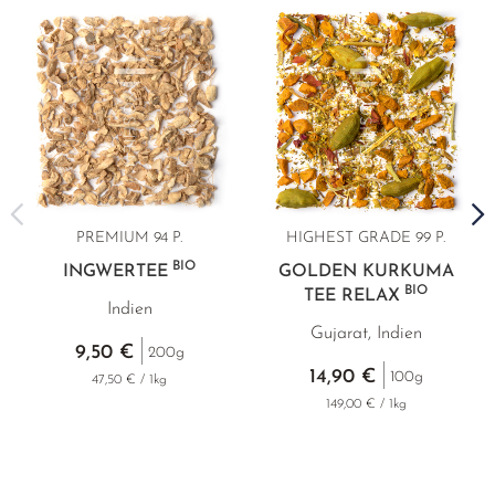
PREMIUM
94 P.
HIGHEST GRADE
99 P.
BIO
INGWERTEE
GOLDEN KURKUMA
BIO
TEE RELAX
Indien
Gujarat, Indien
9,50 €
200g
14,90 €
100g
47,50 € / 1kg
149,00 € / 1kg