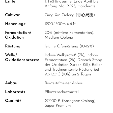
Ernte
1. Frühlingsernte, Ende April bis
Anfang Mai 2025, Handernte
Cultivar
Qing Xin Oolong (青心烏龍)
Höhenlage
1200-1500m ü.d.M.
Fermentation/
20% (mittlere Fermentation),
Oxidation
Medium Oolong
Röstung
leichte Ofenröstung (10-12%)
Welk-/
Indoor-Welkprozeß (7h), Indoor-
Oxidationsprozess
Fermentation (2h). Danach Stopp
der Oxidation (Green Kill), Rollen
und Trocknen sowie Röstung bei
90-120°C (10h) an 2 Tagen.
Anbau
Bio-zertifizierter Anbau
Labortests
Pflanzenschutzmittel
Qualität
97/100 P. (Kategorie Oolong);
Super Premium