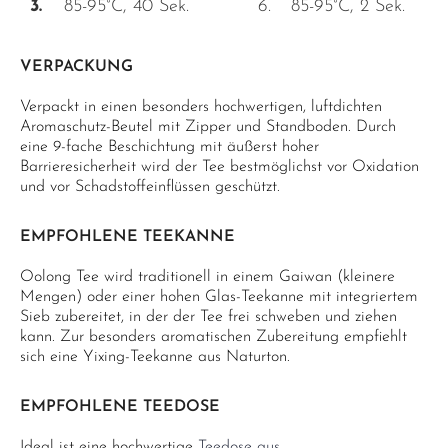
3.
85-95°C, 40 Sek.
6.
85-95°C, 2 Sek.
VERPACKUNG
Verpackt in einen besonders hochwertigen, luftdichten
Aromaschutz-Beutel mit Zipper und Standboden. Durch
eine 9-fache Beschichtung mit äußerst hoher
Barrieresicherheit wird der Tee bestmöglichst vor Oxidation
und vor Schadstoffeinflüssen geschützt.
EMPFOHLENE TEEKANNE
Oolong Tee wird traditionell in einem Gaiwan (kleinere
Mengen) oder einer hohen Glas-Teekanne mit integriertem
Sieb zubereitet, in der der Tee frei schweben und ziehen
kann. Zur besonders aromatischen Zubereitung empfiehlt
sich eine Yixing-Teekanne aus Naturton.
EMPFOHLENE TEEDOSE
Ideal ist eine hochwertige
Teedose aus