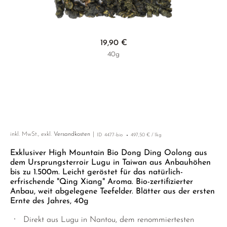
GELBER TEE
KOREA
NACH SORTE
MATE TEE
EMPFEHLUNGEN
EARL GREY
AMAZONAS TEES
Zum Anfang der Bildgalerie springen
EMPFEHLUNGEN
19,90 €
KENIA
SELTENE INCENCES
SETS & GIFTS
40g
TÜRKEI
KLASSIKER
EMPFEHLUNGEN
SETS & GIFTS
inkl. MwSt., exkl.
Versandkosten
ID
4477-bio
497,50 € / 1kg
Exklusiver High Mountain Bio Dong Ding Oolong aus
dem Ursprungsterroir Lugu in Taiwan aus Anbauhöhen
bis zu 1.500m. Leicht geröstet für das natürlich-
erfrischende "Qing Xiang" Aroma. Bio-zertifizierter
Anbau, weit abgelegene Teefelder. Blätter aus der ersten
Ernte des Jahres, 40g
Direkt aus Lugu in Nantou, dem renommiertesten