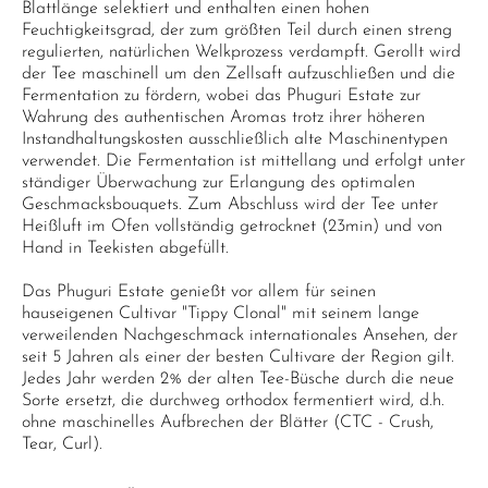
Blattlänge selektiert und enthalten einen hohen
Feuchtigkeitsgrad, der zum größten Teil durch einen streng
regulierten, natürlichen Welkprozess verdampft. Gerollt wird
der Tee maschinell um den Zellsaft aufzuschließen und die
Fermentation zu fördern, wobei das Phuguri Estate zur
Wahrung des authentischen Aromas trotz ihrer höheren
Instandhaltungskosten ausschließlich alte Maschinentypen
verwendet. Die Fermentation ist mittellang und erfolgt unter
ständiger Überwachung zur Erlangung des optimalen
Geschmacksbouquets. Zum Abschluss wird der Tee unter
Heißluft im Ofen vollständig getrocknet (23min) und von
Hand in Teekisten abgefüllt.
Das Phuguri Estate genießt vor allem für seinen
hauseigenen Cultivar "Tippy Clonal" mit seinem lange
verweilenden Nachgeschmack internationales Ansehen, der
seit 5 Jahren als einer der besten Cultivare der Region gilt.
Jedes Jahr werden 2% der alten Tee-Büsche durch die neue
Sorte ersetzt, die durchweg orthodox fermentiert wird, d.h.
ohne maschinelles Aufbrechen der Blätter (CTC - Crush,
Tear, Curl).