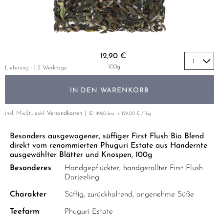
GELBER TEE
PHOENIX DANCONG
NACH SORTE
MATE TEE
EMPFEHLUNGEN
TIE GUAN YIN
AMAZONAS TEES
EMPFEHLUNGEN
ZHANGPING SHUI XIAN
SELTENE INCENCES
Zum Anfang der Bildgalerie springen
SETS & GIFTS
12,90 €
JAPAN
100g
Lieferung : 1-2 Werktage
TANZANIA
IN DEN WARENKORB
THAILAND
inkl. MwSt., exkl.
Versandkosten
ID
4960-bio
129,00 € / 1kg
EMPFEHLUNGEN
Besonders ausgewogener, süffiger First Flush Bio Blend
SETS & GIFTS
direkt vom renommierten Phuguri Estate aus Handernte
ausgewählter Blätter und Knospen, 100g
Besonderes
Handgepflückter, handgerollter First Flush
Darjeeling
Charakter
Süffig, zurückhaltend, angenehme Süße
Teefarm
Phuguri Estate