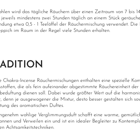
hlen wird das tägliche Räuchern über einen Zeitraum von 7 bis 1
 jeweils mindestens zwei Stunden täglich an einem Stück geräuche
dung etwa 0,5 - 1 Teelöffel der Räuchermischung verwendet. Die 
eppich im Raum in der Regel viele Stunden erhalten.
ADITION
e Chakra-Incense Räuchermischungen enthalten eine spezielle Kom
tsstoffen, die als fein aufeinander abgestimmte Räuchereinheit de
eduftung dienen soll. Dabei wurde größter Wert auf die harmoni
t, denn je ausgewogener die Mixtur, desto besser gestalten sich s
ltung des aromatischen Duftes.
ngenehm wohlige Verglimmungsduft schafft eine warme, gemütlic
annen und Verweilen ein und ist ein idealer Begleiter zu Kontempl
en Achtsamkeitstechniken.