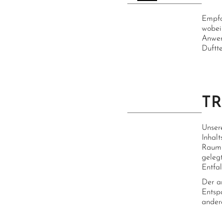
Empfo
wobei
Anwen
Duftt
TR
Unser
Inhal
Raumb
geleg
Entfa
Der a
Entsp
ander