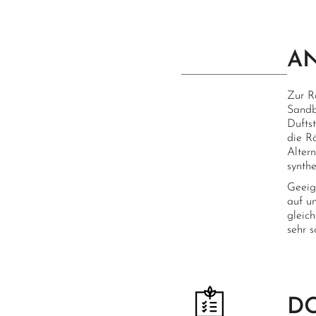
A
Zur R
Sandb
Dufts
die Rä
Alter
synth
Geeig
auf u
gleic
sehr 
D