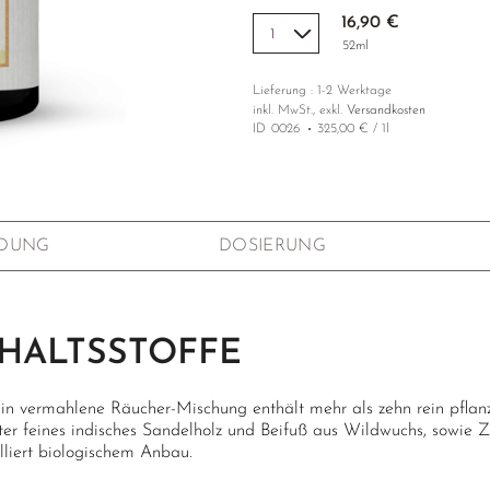
16,90 €
52ml
Lieferung : 1-2 Werktage
inkl. MwSt., exkl.
Versandkosten
ID
0026
325,00 € / 1l
DUNG
DOSIERUNG
HALTSSTOFFE
ein vermahlene Räucher-Mischung enthält mehr als zehn rein pflanz
ter feines indisches Sandelholz und Beifuß aus Wildwuchs, sowie 
lliert biologischem Anbau.