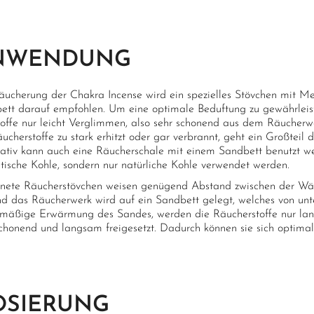
NWENDUNG
äucherung der Chakra Incense wird ein spezielles Stövchen mit M
ett darauf empfohlen. Um eine optimale Beduftung zu gewährleisten
toffe nur leicht Verglimmen, also sehr schonend aus dem Räucher
ucherstoffe zu stark erhitzt oder gar verbrannt, geht ein Großteil d
nativ kann auch eine Räucherschale mit einem Sandbett benutzt we
etische Kohle, sondern nur natürliche Kohle verwendet werden.
nete Räucherstövchen weisen genügend Abstand zwischen der Wä
nd das Räucherwerk wird auf ein Sandbett gelegt, welches von unte
hmäßige Erwärmung des Sandes, werden die Räucherstoffe nur lan
schonend und langsam freigesetzt. Dadurch können sie sich optimal 
OSIERUNG