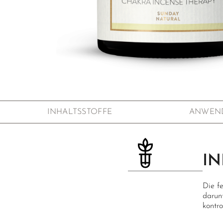
Zum Anfang der Bildgalerie springen
INHALTSSTOFFE
ANWEN
IN
Die f
darun
kontro