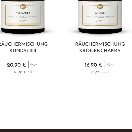
RÄUCHERMISCHUNG
RÄUCHERMISCHUNG
KUNDALINI
KRONENCHAKRA
20,90 €
16,90 €
52ml
52ml
401,92 € / 1l
325,00 € / 1l