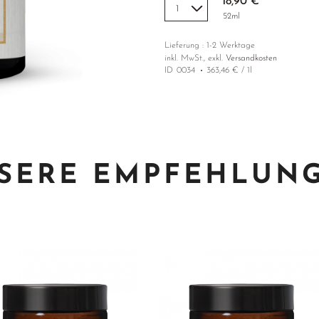
18,90 €
52ml
Lieferung : 1-2 Werktage
inkl. MwSt., exkl.
Versandkosten
ID
0034
363,46 € / 1l
SERE EMPFEHLUN