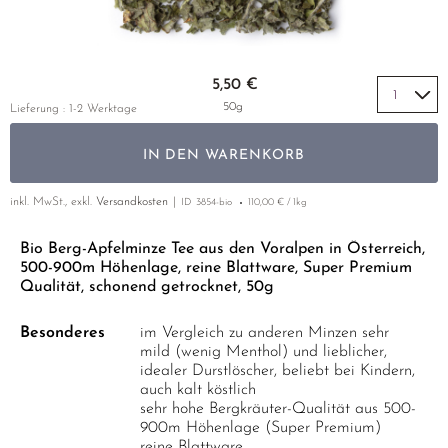
GELBER TEE
PHOENIX DANCONG
KOREA
NACH SORTE
EMPFEHLUNGEN
TIE GUAN YIN
EARL GREY
Zum Anfang der Bildgalerie springen
EMPFEHLUNGEN
5,50 €
ZHANGPING SHUI XIAN
KENIA
SETS & GIFTS
50g
Lieferung : 1-2 Werktage
JAPAN
TÜRKEI
IN DEN WARENKORB
TANZANIA
KLASSIKER
THAILAND
inkl. MwSt., exkl.
Versandkosten
ID
3854-bio
110,00 € / 1kg
EMPFEHLUNGEN
EMPFEHLUNGEN
SETS & GIFTS
Bio Berg-Apfelminze Tee aus den Voralpen in Österreich,
500-900m Höhenlage, reine Blattware, Super Premium
SETS & GIFTS
Qualität, schonend getrocknet, 50g
Besonderes
im Vergleich zu anderen Minzen sehr
mild (wenig Menthol) und lieblicher,
idealer Durstlöscher, beliebt bei Kindern,
auch kalt köstlich
sehr hohe Bergkräuter-Qualität aus 500-
900m Höhenlage (Super Premium)
reine Blattware