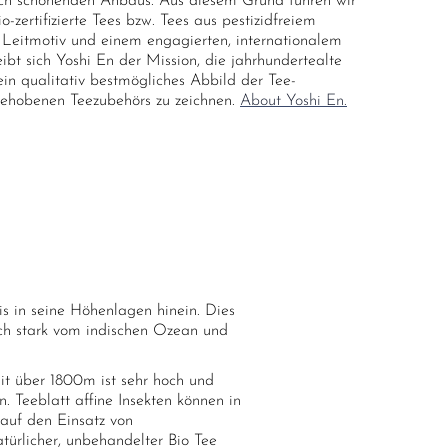
ch schonenden Anbaus. Aus diesem Grund führen wir
zertifizierte Tees bzw. Tees aus pestizidfreiem
Leitmotiv und einem engagierten, internationalem
ibt sich Yoshi En der Mission, die jahrhundertealte
ein qualitativ bestmögliches Abbild der Tee-
gehobenen Teezubehörs zu zeichnen.
About Yoshi En.
s in seine Höhenlagen hinein. Dies
sch stark vom indischen Ozean und
it über 1800m ist sehr hoch und
 Teeblatt affine Insekten können in
 auf den Einsatz von
atürlicher, unbehandelter Bio Tee