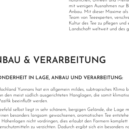
natürlichen, Umwelt und Mens
mit wenigen Ausnahmen nur Bio-
Anbau. Mit dieser Maxime als 
Team von Teeexperten, verschre
Kultur des Tee zu pflegen und 
Landschaft weltweit und des 
BAU & VERARBEITUNG
ONDERHEIT IN LAGE, ANBAU UND VERARBEITUNG:
ochland Yunnans hat ein allgemein mildes, subtropisches Klima bi
 an den meist südlich ausgerichteten Hanglagen, die somit klimati
azifik beeinflußt werden.
eefeld selbst liegt in sehr schönem, bergigen Gelände, die Lage m
 einen besonders langsam gewachsenen, aromatischen Tee entstehen.
e Höhenlagen nicht vordringen, dies erlaubt den Farmern komplett
enschutzmitteln zu verzichten. Dadurch ergibt sich ein besonders n