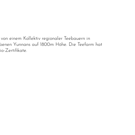
rtrocknung auf Bambuskörben bei Raumtemperatur.
saktive Blattschichtung der Blätter.
ionelle Ofentrocknung bei 60° C. Nachträglich befeuchtet
presst als Cake.
tifizierter Anbau
von einem Kollektiv regionaler Teebauern in
enschutzmittel
ebenen Yunnans auf 1800m Höhe. Die Teefarm hat
io-Zertifikate.
 P. (Kategorie Pai Mu Tan); Super Premium