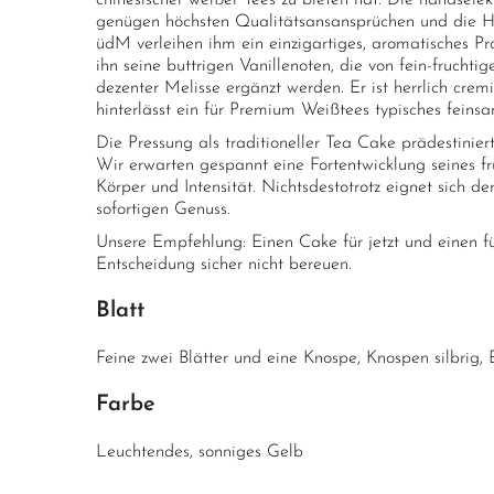
chinesischer weißer Tees zu bieten hat. Die handsele
genügen höchsten Qualitätsansansprüchen und die 
üdM verleihen ihm ein einzigartiges, aromatisches P
ihn seine buttrigen Vanillenoten, die von fein-fruchti
dezenter Melisse ergänzt werden. Er ist herrlich cremi
hinterlässt ein für Premium Weißtees typisches feins
Die Pressung als traditioneller Tea Cake prädestiniert
Wir erwarten gespannt eine Fortentwicklung seines fr
Körper und Intensität. Nichtsdestotrotz eignet sich de
sofortigen Genuss.
Unsere Empfehlung: Einen Cake für jetzt und einen f
Entscheidung sicher nicht bereuen.
Blatt
Feine zwei Blätter und eine Knospe, Knospen silbrig, 
Farbe
Leuchtendes, sonniges Gelb