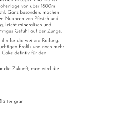
ktierten Knospen und Blätter
Höhenlage von über 1800m
rofil. Ganz besonders machen
gen Nuancen von Pfirsich und
g, leicht mineralisch und
amtiges Gefühl auf der Zunge.
 ihn für die weitere Reifung.
uchtigen Profils und noch mehr
r Cake defintiv für den
ür die Zukunft, man wird die
Blätter grün