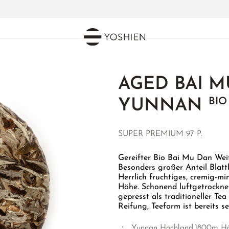
AGED BAI M
BIO
YUNNAN
SUPER PREMIUM 97 P.
Gereifter Bio Bai Mu Dan Wei
Besonders großer Anteil Blatt
Herrlich fruchtiges, cremig-mi
Höhe. Schonend luftgetrockne
gepresst als traditioneller Te
Reifung, Teefarm ist bereits se
Yunnan Hochland,1800m Höhe