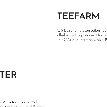
Oxidationsprozess
Luftvo
Atmung
Trocknung
Tradit
TEEFARM
und ge
Anbau
Bio-zer
Wir beziehen diesen edlen Tee 
Labortests
Pflanz
allerbester Lage in den Hoch
seit 2014 alle internationalen B
Qualität
97/100
TER
 Vertreter aus der Welt