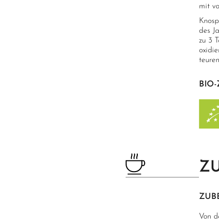
mit v
Knosp
des Ja
zu 3 
oxidi
teure
BIO-
Z
ZUB
Von d