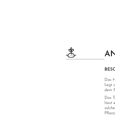
AN
BES
Das H
liegt
dem P
Das T
lässt
solch
Pflanz