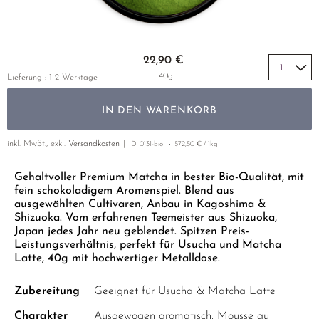
GELBER TEE
PHOENIX DANCONG
KOREA
NACH SORTE
MATE TEE
TIE GUAN YIN
EARL GREY
AMAZONAS TEES
Zum Anfang der Bildgalerie springen
EMPFEHLUNGEN
22,90 €
ZHANGPING SHUI XIAN
KENIA
SELTENE INCENCES
SETS & GIFTS
40g
Lieferung : 1-2 Werktage
JAPAN
TÜRKEI
IN DEN WARENKORB
TANZANIA
KLASSIKER
THAILAND
inkl. MwSt., exkl.
Versandkosten
ID
0131-bio
572,50 € / 1kg
EMPFEHLUNGEN
EMPFEHLUNGEN
SETS & GIFTS
Gehaltvoller Premium Matcha in bester Bio-Qualität, mit
fein schokoladigem Aromenspiel. Blend aus
SETS & GIFTS
ausgewählten Cultivaren, Anbau in Kagoshima &
Shizuoka. Vom erfahrenen Teemeister aus Shizuoka,
Japan jedes Jahr neu geblendet. Spitzen Preis-
Leistungsverhältnis, perfekt für Usucha und Matcha
Latte, 40g mit hochwertiger Metalldose.
Zubereitung
Geeignet für Usucha & Matcha Latte
Charakter
Ausgewogen aromatisch, Mousse au