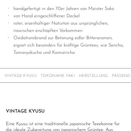
handgefertigt in den 70er Jahren von Meister Soko
von Hand eingeschliffener Deckel
roter, eisenhaltiger Naturton aus ursprünglichen,
inzwischen erschöpften Vorkommen
Oxidationsbrand zur Betonung edler Bitteraromen,
eignet sich besonders für kräftige Grüntees, wie Sencha,
Tamaryokucha und Kamairicha
VINTAGE KYUSU
TOKONAME YAKI
HERSTELLUNG
PASSEND
VINTAGE KYUSU
Eine Kyusu ist eine traditionelle japanische Teeekanne für
die ideale Zubereitung von japanischem Grüntee. Aus