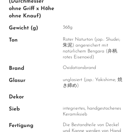
(Durchmesser
ohne Griff x Höhe
ohne Knauf)
368g
Gewicht (g)
Roter Naturton (jap.: Shudei;
Ton
朱泥) angereichert mit
natürlichem Bengara (弁柄;
rotes Eisenoxid)
Oxidationsbrand
Brand
unglasiert (jap.: Yakishime; 焼
Glasur
き締め)
Dekor
integriertes, handgestochenes
Sieb
Keramiksieb
Die Bestandteile von Deckel
Fertigung
und Kanne werden von Hand