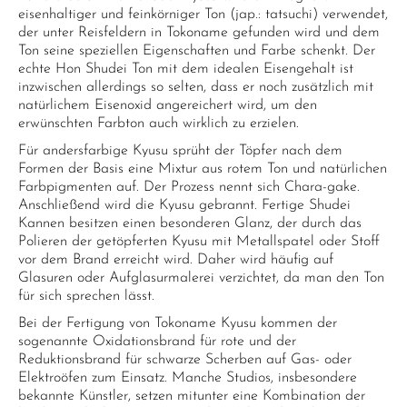
eisenhaltiger und feinkörniger Ton (jap.: tatsuchi) verwendet,
der unter Reisfeldern in Tokoname gefunden wird und dem
Ton seine speziellen Eigenschaften und Farbe schenkt. Der
echte Hon Shudei Ton mit dem idealen Eisengehalt ist
inzwischen allerdings so selten, dass er noch zusätzlich mit
natürlichem Eisenoxid angereichert wird, um den
erwünschten Farbton auch wirklich zu erzielen.
Für andersfarbige Kyusu sprüht der Töpfer nach dem
Formen der Basis eine Mixtur aus rotem Ton und natürlichen
Farbpigmenten auf. Der Prozess nennt sich Chara-gake.
Anschließend wird die Kyusu gebrannt. Fertige Shudei
Kannen besitzen einen besonderen Glanz, der durch das
Polieren der getöpferten Kyusu mit Metallspatel oder Stoff
vor dem Brand erreicht wird. Daher wird häufig auf
Glasuren oder Aufglasurmalerei verzichtet, da man den Ton
für sich sprechen lässt.
Bei der Fertigung von Tokoname Kyusu kommen der
sogenannte Oxidationsbrand für rote und der
Reduktionsbrand für schwarze Scherben auf Gas- oder
Elektroöfen zum Einsatz. Manche Studios, insbesondere
bekannte Künstler, setzen mitunter eine Kombination der