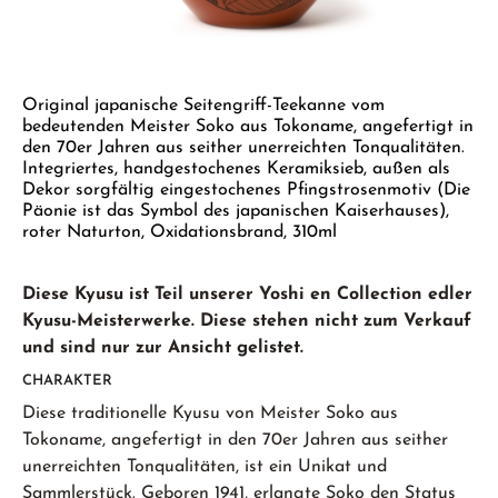
GELBER TEE
PHOENIX DANCONG
KOREA
NACH SORTE
MATE TEE
EMPFEHLUNGEN
TIE GUAN YIN
EARL GREY
AMAZONAS TEES
Zum Anfang der Bildgalerie springen
EMPFEHLUNGEN
ZHANGPING SHUI XIAN
KENIA
SELTENE INCENCES
Original japanische Seitengriff-Teekanne vom
SETS & GIFTS
bedeutenden Meister Soko aus Tokoname, angefertigt in
JAPAN
TÜRKEI
den 70er Jahren aus seither unerreichten Tonqualitäten.
Integriertes, handgestochenes Keramiksieb, außen als
TANZANIA
KLASSIKER
Dekor sorgfältig eingestochenes Pfingstrosenmotiv (Die
Päonie ist das Symbol des japanischen Kaiserhauses),
THAILAND
roter Naturton, Oxidationsbrand, 310ml
EMPFEHLUNGEN
EMPFEHLUNGEN
SETS & GIFTS
Diese Kyusu ist Teil unserer Yoshi en Collection edler
SETS & GIFTS
Kyusu-Meisterwerke. Diese stehen nicht zum Verkauf
und sind nur zur Ansicht gelistet.
CHARAKTER
Diese traditionelle Kyusu von Meister Soko aus
Tokoname, angefertigt in den 70er Jahren aus seither
unerreichten Tonqualitäten, ist ein Unikat und
Sammlerstück. Geboren 1941, erlangte Soko den Status