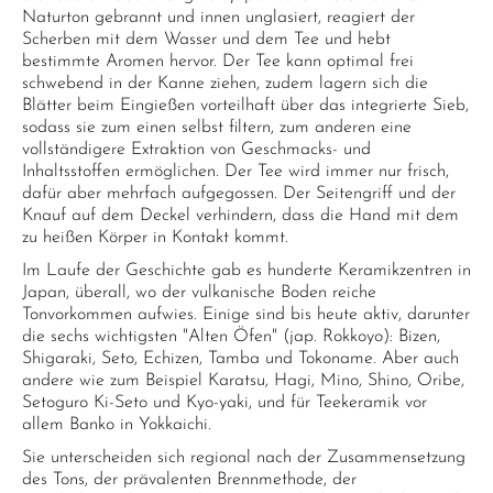
Naturton gebrannt und innen unglasiert, reagiert der
Scherben mit dem Wasser und dem Tee und hebt
bestimmte Aromen hervor. Der Tee kann optimal frei
schwebend in der Kanne ziehen, zudem lagern sich die
Blätter beim Eingießen vorteilhaft über das integrierte Sieb,
sodass sie zum einen selbst filtern, zum anderen eine
vollständigere Extraktion von Geschmacks- und
Inhaltsstoffen ermöglichen. Der Tee wird immer nur frisch,
dafür aber mehrfach aufgegossen. Der Seitengriff und der
Knauf auf dem Deckel verhindern, dass die Hand mit dem
zu heißen Körper in Kontakt kommt.
Im Laufe der Geschichte gab es hunderte Keramikzentren in
Japan, überall, wo der vulkanische Boden reiche
Tonvorkommen aufwies. Einige sind bis heute aktiv, darunter
die sechs wichtigsten "Alten Öfen" (jap. Rokkoyo): Bizen,
Shigaraki, Seto, Echizen, Tamba und Tokoname. Aber auch
andere wie zum Beispiel Karatsu, Hagi, Mino, Shino, Oribe,
Setoguro Ki-Seto und Kyo-yaki, und für Teekeramik vor
allem Banko in Yokkaichi.
Sie unterscheiden sich regional nach der Zusammensetzung
des Tons, der prävalenten Brennmethode, der