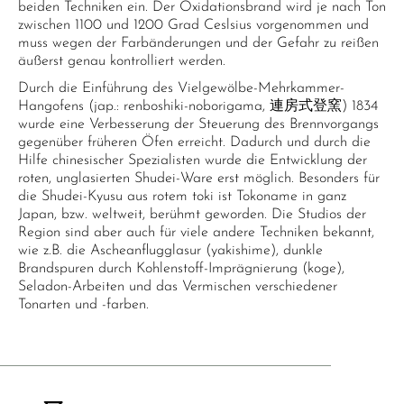
beiden Techniken ein. Der Oxidationsbrand wird je nach Ton
zwischen 1100 und 1200 Grad Ceslsius vorgenommen und
muss wegen der Farbänderungen und der Gefahr zu reißen
äußerst genau kontrolliert werden.
Durch die Einführung des Vielgewölbe-Mehrkammer-
Hangofens (jap.: renboshiki-noborigama, 連房式登窯) 1834
wurde eine Verbesserung der Steuerung des Brennvorgangs
gegenüber früheren Öfen erreicht. Dadurch und durch die
Hilfe chinesischer Spezialisten wurde die Entwicklung der
roten, unglasierten Shudei-Ware erst möglich. Besonders für
die Shudei-Kyusu aus rotem toki ist Tokoname in ganz
Japan, bzw. weltweit, berühmt geworden. Die Studios der
Region sind aber auch für viele andere Techniken bekannt,
wie z.B. die Ascheanflugglasur (yakishime), dunkle
Brandspuren durch Kohlenstoff-Imprägnierung (koge),
Seladon-Arbeiten und das Vermischen verschiedener
Tonarten und -farben.