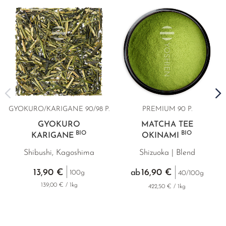
GYOKURO/KARIGANE 90/98 P.
PREMIUM 90 P.
GYOKURO
MATCHA TEE
BIO
BIO
KARIGANE
OKINAMI
Shibushi, Kagoshima
Shizuoka | Blend
13,90 €
16,90 €
ab
100g
40/100g
139,00 € / 1kg
422,50 € / 1kg