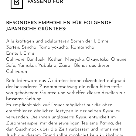
PASSEND FÜR
BESONDERS EMPFOHLEN FÜR FOLGENDE
JAPANISCHE GRÜNTEES:
Alle kräftigen und edelbitteren Sorten der 1. Ernte
Sorten: Sencha, Tamaryokucha, Kamairicha
Ernte: 1. Ernte
Cultivare: Benifuuki, Koshun, Meiryoku, Okuyutaka, Omune,
Sofu, Yamakai, Yabukita, Zairai, Blends aus diesen
Cultivaren
Rote Irdenware aus Oxidationsbrand akzentuiert aufgrund
der besonderen Zusammensetzung die edlen Bitterstoffe
von gehobenem Grüntee und verhelfen diesen deutlich zur
besseren Geltung.
Es empfiehlt sich, auf Dauer möglichst nur die oben
empfohlenen ähnlichen Teetypen in der selben Kyusu zu
verwenden. Die innen unglasierte Kyusu entwickelt im
Zusammenspiel mit dem jeweiligen Tee eine Patina, die
den Geschmack über die Zeit verbessert und intensiviert.
Auch aus diesem Grund sollte möglichst kein kalkhaltiges