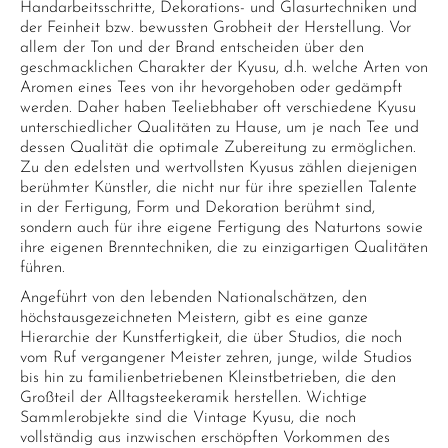
Handarbeitsschritte, Dekorations- und Glasurtechniken und
der Feinheit bzw. bewussten Grobheit der Herstellung. Vor
allem der Ton und der Brand entscheiden über den
geschmacklichen Charakter der Kyusu, d.h. welche Arten von
Aromen eines Tees von ihr hevorgehoben oder gedämpft
werden. Daher haben Teeliebhaber oft verschiedene Kyusu
unterschiedlicher Qualitäten zu Hause, um je nach Tee und
dessen Qualität die optimale Zubereitung zu ermöglichen.
Zu den edelsten und wertvollsten Kyusus zählen diejenigen
berühmter Künstler, die nicht nur für ihre speziellen Talente
in der Fertigung, Form und Dekoration berühmt sind,
sondern auch für ihre eigene Fertigung des Naturtons sowie
ihre eigenen Brenntechniken, die zu einzigartigen Qualitäten
führen.
Angeführt von den lebenden Nationalschätzen, den
höchstausgezeichneten Meistern, gibt es eine ganze
Hierarchie der Kunstfertigkeit, die über Studios, die noch
vom Ruf vergangener Meister zehren, junge, wilde Studios
bis hin zu familienbetriebenen Kleinstbetrieben, die den
Großteil der Alltagsteekeramik herstellen. Wichtige
Sammlerobjekte sind die Vintage Kyusu, die noch
vollständig aus inzwischen erschöpften Vorkommen des