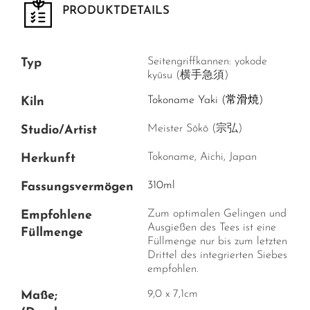
PRODUKTDETAILS
Seitengriffkannen: yokode
Typ
kyūsu (横手急須)
Tokoname Yaki (常滑焼)
Kiln
Meister Sōkō (宗弘)
Studio/Artist
Tokoname, Aichi, Japan
Herkunft
310ml
Fassungsvermögen
Zum optimalen Gelingen und
Empfohlene
Ausgießen des Tees ist eine
Füllmenge
Füllmenge nur bis zum letzten
Drittel des integrierten Siebes
empfohlen.
9,0 x 7,1cm
Maße;