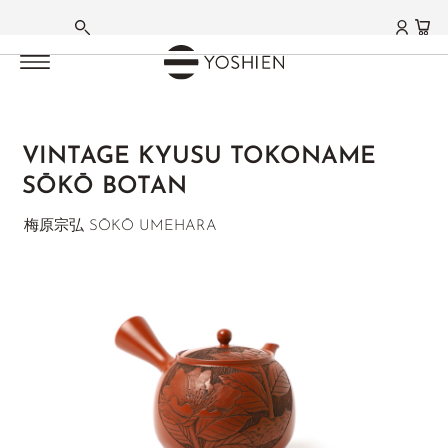
TEEZUBEHÖR
TEEZUBEHÖR
TEEZUBEHÖR
TEEZUBEHÖR
TEEZUBEHÖR
HAUPTMENÜ
HAUPTMENÜ
HAUPTMENÜ
HAUPTMENÜ
HAUPTMENÜ
HAUPTMENÜ
HAUPTMENÜ
HAUPTMENÜ
HAUPTMENÜ
HAUPTMENÜ
HAUPTMENÜ
HAUPTMENÜ
HAUPTMENÜ
HAUPTMENÜ
DEUTSCH
TEEZUBEHÖR
MATCHA ZUBEHÖR
NIHONCHA
CHADO
GONGFU
MATCHA
GRÜNER TEE
WEISSER TEE
OOLONG TEE
SCHWARZER TEE
PU ERH TEE
AROMA- | FRÜCHTETEES
KRÄUTERTEE
FUNKTIONSTEES
TEA DELIGHTS
LIFESTYLE | CUISINE
GESCHENKE | SETS
FARMS | ESTATES
Teezubehör
PRIVATE COLLECTION
STARTSEITE
FRANZÖSISCH
TEEKANNEN
MATCHA SCHALE
KYUSU
MATCHAWAN SCHALEN
CHAHU & GAIWAN KANNEN
MATCHA TEE
JAPAN
SILVER NEEDLE
TAIWAN
DARJEELING
SHENG PU ERH
JASMINTEE
HOUSE INFUSIONS
ENTLASTUNG
SCHOKOLADE
DINING
SETS
JAPAN
VINTAGE KYUSU TOKONAME
®
TEETASSEN & UNTERSETZER
MATCHABESEN
MEISTERSTÜCKE
CHASEN BESEN
PIN MING BEI TEETASSEN
MATCHA GC1
CHINA
BAI MU DAN
HIGH MOUNTAIN
NEPAL HOCHLAND
SHOU PU ERH
ORCHIDEENTEE
BASENTEES
BITTERTEES
GOURMET
GESCHENKE
AICHI
SŌKŌ BOTAN
ENGLISCH
TEEDOSEN & TEELÖFFEL
MATCHA SETS
YUNOMI TEETASSEN
CHASHAKU LÖFFEL
CHACHUAN TEEBOOT
MATCHA LATTE
KOREA
SHOU MEI
GABA OOLONG
ASSAM
HEI CHA DARK TEA
EARL GREY
BERGTEE SIDERITIS
WINTER
HOME
GUTSCHEINE
FUKUOKA
梅原宗弘 SŌKŌ UMEHARA
Zum Ende der Bildgalerie springen
WEITERES ZUBEHÖR
WEITERES ZUBEHÖR
OBON TABLETTS
NATSUME BEHÄLTER
CHA HAI DEKANTER
FUNMATSUCHA
TANZANIA
YA BAO
MILKY OOLONG
NILGIRI
HAKKOCHA JAPAN
ÇAY KAÇKAR MT.
EINZELKRÄUTER
TCM
EMPFEHLUNGEN
KAGOSHIMA
CHAZUTSU TEEDOSEN
FURUI SIEB
PU ERH NADEL
MATCHA SCHALEN
TERROIRS JAPAN
MOONLIGHT
ORIENTAL BEAUTY
CEYLON
EMPFEHLUNGEN
JAPAN BLENDS
TCM
ANWENDUNGEN
MIYAZAKI
TETSUBIN KESSEL
WEITERES ZUBEHÖR
WEITERES ZUBEHÖR
MATCHABESEN
TERROIRS CHINA
AGED WHITE
BAO ZHONG
CHINA
SETS & GIFTS
MATCHA LATTE
CHINA SPEZIALITÄTEN
FRAUEN BALANCE
SAGA
WEITERES ZUBEHÖR
MATCHA ZUBEHÖR
JASMIN WHITE
RED OOLONG
TAIWAN
INDIEN BLENDS
JAPAN SPEZIALITÄTEN
SHIZUOKA
EMPFEHLUNGEN
MATCHA SETS
KENIA WHITE
CHINA
THAILAND
ROOIBOS BLENDS
BLÜTENTEES
CHINA
SETS & GIFTS
MATCHA SWEETS
DARJEELING WHITE
YANCHA FELSENTEE
JAPAN WAKOCHA
FRÜCHTETEE
ROOIBOS
FUJIAN