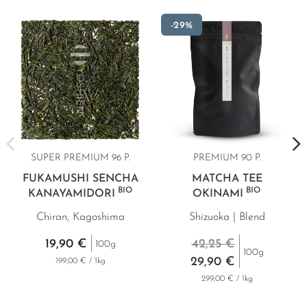
-29%
SUPER PREMIUM
96 P.
PREMIUM 90 P.
FUKAMUSHI SENCHA
MATCHA TEE
BIO
BIO
KANAYAMIDORI
OKINAMI
Chiran, Kagoshima
Shizuoka | Blend
19,90 €
42,25 €
100g
100g
29,90 €
199,00 € / 1kg
299,00 € / 1kg