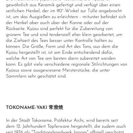
gewöhnlich aus Keramik gefertigt und verfügt über einen
seitlichen Henkel, der im 90°-Winkel zur Tülle angebracht
ist, um das Ausgießen zu erleichtern - mitunter befindet sich
der Henkel aber auch über der Kanne oder auf der
Rückseite. Kyūsu sind perfekt für die Zubereitung von
grünem Tee und sind tendenziell eher klein gearbeitet, um
die Ziehzeit des Tees besser unter Kontrolle halten zu
können. Die Größe, Form und Art des Tons, aus dem die
Kyūsu hergestellt ist, ist am Ende entscheidend dafür,
welche Art von Tee am besten darin zubereitet werden
kann. Es gibt viele verschiedene regionale Stilrichtungen von
Kyūsus sowie ausgewiesene Meisterstücke, die unter
Sammlern sehr geschätzt sind.
TOKONAME-YAKI 常滑焼
In der Stadt Tokoname, Präfektur Aichi, wird bereits seit
dem 12. Jahrhundert Töpferware hergestellt, die zudem auch
seit 1976 als "Traditionshandwerk Japans" offiziell geschützt