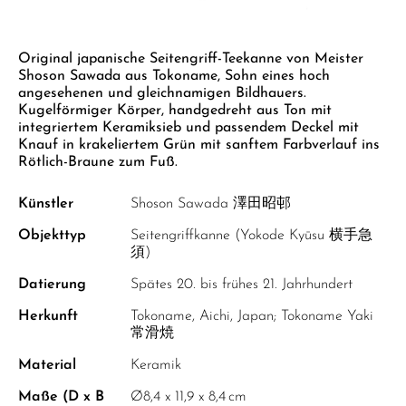
GELBER TEE
PHOENIX DANCONG
KOREA
NACH SORTE
MATE TEE
EMPFEHLUNGEN
Zum Anfang der Bildgalerie springen
TIE GUAN YIN
EARL GREY
AMAZONAS TEES
Original japanische Seitengriff-Teekanne von Meister
EMPFEHLUNGEN
Shoson Sawada aus Tokoname, Sohn eines hoch
ZHANGPING SHUI XIAN
KENIA
SELTENE INCENCES
SETS & GIFTS
angesehenen und gleichnamigen Bildhauers.
Kugelförmiger Körper, handgedreht aus Ton mit
JAPAN
TÜRKEI
integriertem Keramiksieb und passendem Deckel mit
Knauf in krakeliertem Grün mit sanftem Farbverlauf ins
TANZANIA
KLASSIKER
Rötlich-Braune zum Fuß.
THAILAND
EMPFEHLUNGEN
Künstler
Shoson Sawada 澤田昭邨
EMPFEHLUNGEN
SETS & GIFTS
Objekttyp
Seitengriffkanne (Yokode Kyūsu 横手急
須)
SETS & GIFTS
Datierung
Spätes 20. bis frühes 21. Jahrhundert
Herkunft
Tokoname, Aichi, Japan; Tokoname Yaki
常滑焼
Material
Keramik
Maße (D x B
Ø8,4 x 11,9 x 8,4 cm