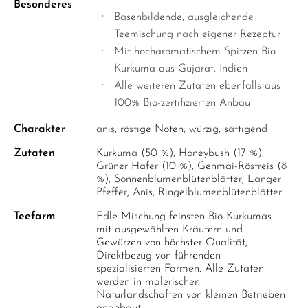
OREGANO
Besonderes
Basenbildende, ausgleichende
PERUANISCHER SALBEI
Teemischung nach eigener Rezeptur
PFEFFERMINZE
Mit hocharomatischem Spitzen Bio
Kurkuma aus Gujarat, Indien
ROSENKNOSPEN
Alle weiteren Zutaten ebenfalls aus
SALBEI
100% Bio-zertifizierten Anbau
SCHWARZE MALVE
Charakter
anis, röstige Noten, würzig, sättigend
THYMIAN
Zutaten
Kurkuma (50 %), Honeybush (17 %),
Grüner Hafer (10 %), Genmai-Röstreis (8
WEISSE MELISSE
%), Sonnenblumenblütenblätter, Langer
Pfeffer, Anis, Ringelblumenblütenblätter
YSOP
Teefarm
Edle Mischung feinsten Bio-Kurkumas
ZITRONENGRAS
mit ausgewählten Kräutern und
Gewürzen von höchster Qualität,
ZITRONENMELISSE
Direktbezug von führenden
spezialisierten Farmen. Alle Zutaten
ZITRONENVERBENE
werden in malerischen
Naturlandschaften von kleinen Betrieben