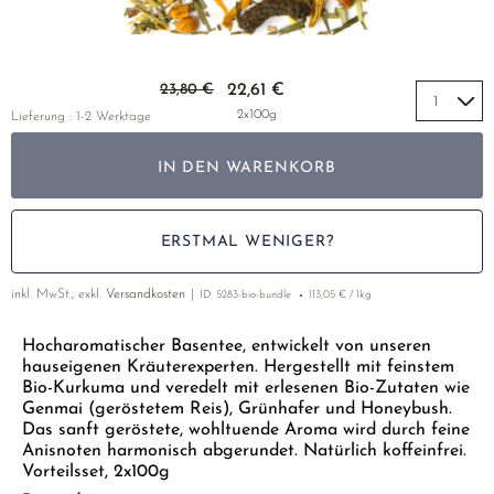
HIBISKUSBLÜTEN
GELBER TEE
PHOENIX DANCONG
KOREA
NACH SORTE
EMPFEHLUNGEN
HOLUNDERBLÜTEN
TIE GUAN YIN
EARL GREY
Zum Anfang der Bildgalerie springen
EMPFEHLUNGEN
23,80 €
22,61 €
INGWER
ZHANGPING SHUI XIAN
KENIA
SETS & GIFTS
2x100g
Lieferung : 1-2 Werktage
JOHANNISKRAUT
JAPAN
TÜRKEI
IN DEN WARENKORB
KAMILLE
TANZANIA
KLASSIKER
KIEFERNNADEL
THAILAND
EMPFEHLUNGEN
ERSTMAL WENIGER?
KORNBLUMENBLÜTEN
EMPFEHLUNGEN
SETS & GIFTS
inkl. MwSt., exkl.
Versandkosten
KURKUMA
ID
5283-bio-bundle
113,05 € / 1kg
SETS & GIFTS
LAVENDEL
Hocharomatischer Basentee, entwickelt von unseren
hauseigenen Kräuterexperten. Hergestellt mit feinstem
LINDENBLÜTEN
Bio-Kurkuma und veredelt mit erlesenen Bio-Zutaten wie
Genmai (geröstetem Reis), Grünhafer und Honeybush.
MALVEN
Das sanft geröstete, wohltuende Aroma wird durch feine
Anisnoten harmonisch abgerundet. Natürlich koffeinfrei.
NANA MINZE
Vorteilsset, 2x100g