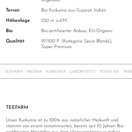
angebaut.
Terroir
Bio Kurkuma aus Gujarat, Indien
Höhenlage
250 m ü.d.M.
Bio
Bio-zertifizierter Anbau, EU-Organic
Qualität
97/100 P. (Kategorie Spice Blends),
Super Premium
TEEFARM
AROMA
KURKUMA
LABORTESTS
YOSHI EN
ANB
TEEFARM
Unser Kurkuma ist zu 100% aus natürlicher Herkunft und
stammt von einem renommierten, bereits seit 10 Jahren Bio-