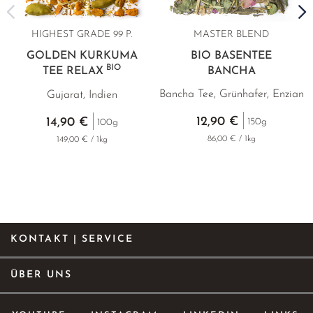
HIGHEST GRADE
99 P.
MASTER BLEND
GOLDEN KURKUMA
BIO BASENTEE
BIO
TEE RELAX
BANCHA
Bancha Tee, Grünhafer, Enzian
Gujarat, Indien
12,90 €
14,90 €
150g
100g
86,00 € / 1kg
149,00 € / 1kg
KONTAKT | SERVICE
ÜBER UNS