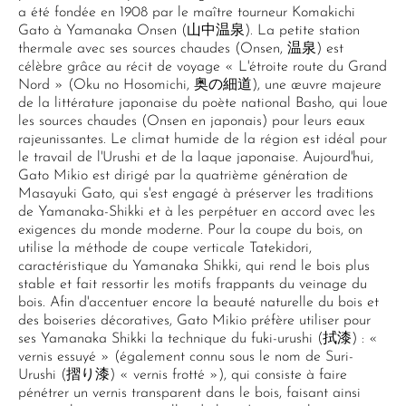
a été fondée en 1908 par le maître tourneur Komakichi
Gato à Yamanaka Onsen (山中温泉). La petite station
thermale avec ses sources chaudes (Onsen, 温泉) est
célèbre grâce au récit de voyage « L'étroite route du Grand
Nord » (Oku no Hosomichi, 奥の細道), une œuvre majeure
de la littérature japonaise du poète national Basho, qui loue
les sources chaudes (Onsen en japonais) pour leurs eaux
rajeunissantes. Le climat humide de la région est idéal pour
le travail de l'Urushi et de la laque japonaise. Aujourd'hui,
Gato Mikio est dirigé par la quatrième génération de
Masayuki Gato, qui s'est engagé à préserver les traditions
de Yamanaka-Shikki et à les perpétuer en accord avec les
exigences du monde moderne. Pour la coupe du bois, on
utilise la méthode de coupe verticale Tatekidori,
caractéristique du Yamanaka Shikki, qui rend le bois plus
stable et fait ressortir les motifs frappants du veinage du
bois. Afin d'accentuer encore la beauté naturelle du bois et
des boiseries décoratives, Gato Mikio préfère utiliser pour
ses Yamanaka Shikki la technique du fuki-urushi (拭漆) : «
vernis essuyé » (également connu sous le nom de Suri-
Urushi (摺り漆) « vernis frotté »), qui consiste à faire
pénétrer un vernis transparent dans le bois, faisant ainsi