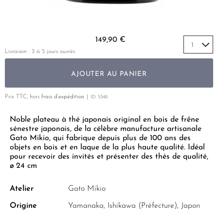
THÉ JAUNE
PHOENIX DANCONG
CORÉE
VARIÉTÉS
ROOIBOS
RECOMMANDATIONS
TIE GUAN YIN
EARL GREY
MATÉ
Skip to the beginning of the images gallery
RECOMMANDATIONS
149,90 €
ZHANGPING SHUI XIAN
KENYA
THÉS D'AMAZONIE
COFFRETS & CADEAUX
Livraison : 3 à 5 jours ouvrés
JAPON
TURQUIE
ENCENS RARES
AJOUTER AU PANIER
TANZANIE
CLASSIQUES
THAÏLANDE
Prix TTC, hors
frais d’expédition
ID
5348
RECOMMANDATIONS
Noble plateau à thé japonais original en bois de frêne
RECOMMANDATIONS
COFFRETS & CADEAUX
sénestre japonais, de la célèbre manufacture artisanale
COFFRETS & CADEAUX
Gato Mikio, qui fabrique depuis plus de 100 ans des
objets en bois et en laque de la plus haute qualité. Idéal
pour recevoir des invités et présenter des thés de qualité,
ø 24 cm
Atelier
Gato Mikio
Origine
Yamanaka, Ishikawa (Préfecture), Japon