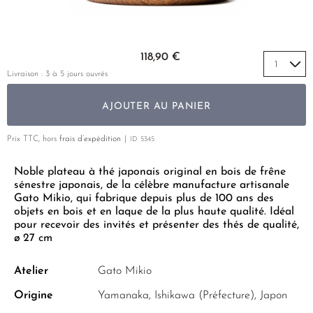
THÉ JAUNE
PHOENIX DANCONG
CORÉE
VARIÉTÉS
ROOIBOS
RECOMMANDATIONS
TIE GUAN YIN
EARL GREY
MATÉ
Skip to the beginning of the images gallery
RECOMMANDATIONS
118,90 €
ZHANGPING SHUI XIAN
KENYA
THÉS D'AMAZONIE
COFFRETS & CADEAUX
Livraison : 3 à 5 jours ouvrés
JAPON
TURQUIE
ENCENS RARES
AJOUTER AU PANIER
TANZANIE
CLASSIQUES
THAÏLANDE
Prix TTC, hors
frais d’expédition
ID
5345
RECOMMANDATIONS
Noble plateau à thé japonais original en bois de frêne
RECOMMANDATIONS
COFFRETS & CADEAUX
sénestre japonais, de la célèbre manufacture artisanale
COFFRETS & CADEAUX
Gato Mikio, qui fabrique depuis plus de 100 ans des
objets en bois et en laque de la plus haute qualité. Idéal
pour recevoir des invités et présenter des thés de qualité,
ø 27 cm
Atelier
Gato Mikio
Origine
Yamanaka, Ishikawa (Préfecture), Japon