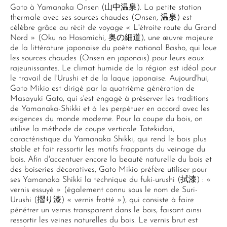
Gato à Yamanaka Onsen (山中温泉). La petite station
thermale avec ses sources chaudes (Onsen, 温泉) est
célèbre grâce au récit de voyage « L'étroite route du Grand
Nord » (Oku no Hosomichi, 奥の細道), une œuvre majeure
de la littérature japonaise du poète national Basho, qui loue
les sources chaudes (Onsen en japonais) pour leurs eaux
rajeunissantes. Le climat humide de la région est idéal pour
le travail de l'Urushi et de la laque japonaise. Aujourd'hui,
Gato Mikio est dirigé par la quatrième génération de
Masayuki Gato, qui s'est engagé à préserver les traditions
de Yamanaka-Shikki et à les perpétuer en accord avec les
exigences du monde moderne. Pour la coupe du bois, on
utilise la méthode de coupe verticale Tatekidori,
caractéristique du Yamanaka Shikki, qui rend le bois plus
stable et fait ressortir les motifs frappants du veinage du
bois. Afin d'accentuer encore la beauté naturelle du bois et
des boiseries décoratives, Gato Mikio préfère utiliser pour
ses Yamanaka Shikki la technique du fuki-urushi (拭漆) : «
vernis essuyé » (également connu sous le nom de Suri-
Urushi (摺り漆) « vernis frotté »), qui consiste à faire
pénétrer un vernis transparent dans le bois, faisant ainsi
ressortir les veines naturelles du bois. Le vernis brut est