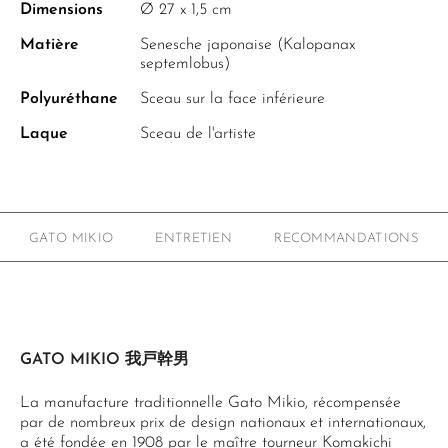
Dimensions
Ø 27 x 1,5 cm
Matière
Senesche japonaise (Kalopanax
septemlobus)
Polyuréthane
Sceau sur la face inférieure
Laque
Sceau de l'artiste
GATO MIKIO
ENTRETIEN
RECOMMANDATIONS
GATO MIKIO 我戸幹男
La manufacture traditionnelle Gato Mikio, récompensée
par de nombreux prix de design nationaux et internationaux,
a été fondée en 1908 par le maître tourneur Komakichi