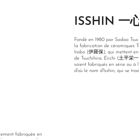
ISSHIN 一
Fondé en 1980 par Sadao Tsuch
la fabrication de céramiques 
Irabo (伊羅保), qui mettent en val
de Tsuchihira, Eiichi (土平栄一), 
soient fabriqués en série ou à l
d'où le nom d'Isshin, qui se tra
alement fabriquée en