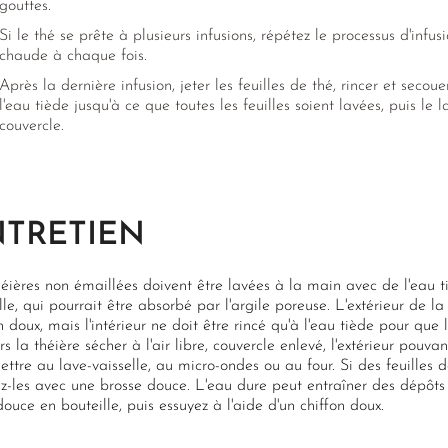
gouttes.
Si le thé se prête à plusieurs infusions, répétez le processus d'infus
chaude à chaque fois.
Après la dernière infusion, jeter les feuilles de thé, rincer et sec
l'eau tiède jusqu'à ce que toutes les feuilles soient lavées, puis le 
couvercle.
NTRETIEN
éières non émaillées doivent être lavées à la main avec de l'eau 
lle, qui pourrait être absorbé par l'argile poreuse. L'extérieur de l
n doux, mais l'intérieur ne doit être rincé qu'à l'eau tiède pour que 
rs la théière sécher à l'air libre, couvercle enlevé, l'extérieur pouva
ttre au lave-vaisselle, au micro-ondes ou au four. Si des feuilles de
z-les avec une brosse douce. L'eau dure peut entraîner des dépôts 
douce en bouteille, puis essuyez à l'aide d'un chiffon doux.