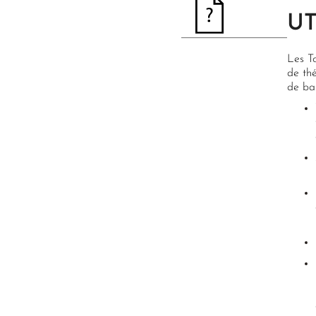
UT
Les To
de thé
de bas