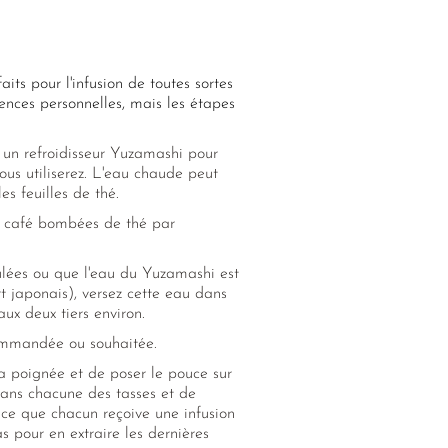
its pour l'infusion de toutes sortes
rences personnelles, mais les étapes
s un refroidisseur Yuzamashi pour
vous utiliserez. L'eau chaude peut
es feuilles de thé.
 à café bombées de thé par
ulées ou que l'eau du Yuzamashi est
t japonais), versez cette eau dans
ux deux tiers environ.
commandée ou souhaitée.
 la poignée et de poser le pouce sur
 dans chacune des tasses et de
à ce que chacun reçoive une infusion
s pour en extraire les dernières