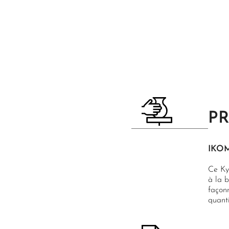
P
IKO
Ce Ky
à la b
façon
quanti