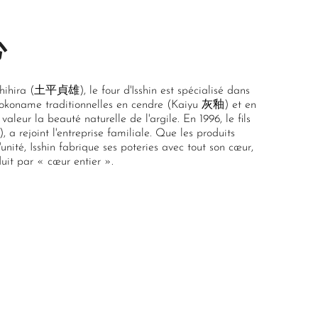
心
ihira (土平貞雄), le four d'Isshin est spécialisé dans
Tokoname traditionnelles en cendre (Kaiyu 灰釉) et en
eur la beauté naturelle de l'argile. En 1996, le fils
a rejoint l'entreprise familiale. Que les produits
'unité, Isshin fabrique ses poteries avec tout son cœur,
duit par « cœur entier ».