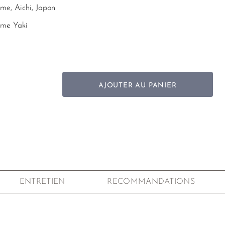
me, Aichi, Japon
me Yaki
l
 x 7,2 cm (corps seulement)
AJOUTER AU PANIER
 Shudei
ique (Cera-Mesh)
en carton
ENTRETIEN
RECOMMANDATIONS
la main et est unique. Les mesures sont donc