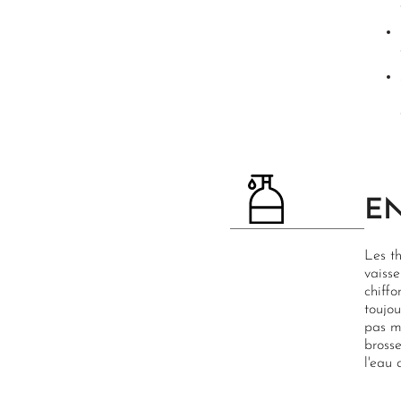
E
Les th
vaisse
chiffo
toujou
pas me
brosse
l'eau 