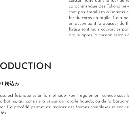
cuisson, faite dans le four de r
caractéristique des Tokoname-y
sont pas émaillées à l'intérieu
fer du corps en argile. Cela peu
en accentuant la douceur du th
Kyūsu sont leurs couvercles par
argile après la cuisson selon 
RODUCTION
MI 鋳込み
usu est fabriqué selon la méthode Ikomi, également connue sous 
arbotine, qui consiste à verser de l'argile liquide, ou de la barbot
ner. Ce procédé permet de réaliser des formes complexes et convie
tés.