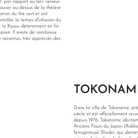
° par rapport au bec verseur
trouver au-dessus de la théière
ation du thé vert et ont
ntrôler le temps d'infusion du
it le Kyusu déterminent en fin
paré. Il existe de nombreux
e reconnus, très appréciés des
TOKONAM
Dans la ville de Tokoname, préf
siècle et est officiellement re
depuis 1976. Tokoname abritait
Anciens Fours du Japon (Rokk
ferrugineuse Shudei, qui devie