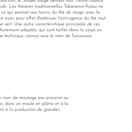
éduction, le Shudei rouge devient noir, l'autre couleur
aki. Les théières traditionnelles Tokoname-Kyūsu ne
r, ce qui permet aux tanins du thé de réagir avec le
t avoir pour effet d'atténuer l'astringence du thé tout
é vert. Une autre caractéristique principale de ces
faitement adaptés, qui sont taillés dans le corps en
une technique connue sous le nom de Suriawase.
le nom de moulage par pression ou
ine, dans un moule en plâtre et à la
nt à la production de grandes