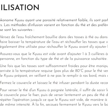
ILISATION
koname Kyusu ayant une porosité relativement faible, ils sont parfa
s. Les méthodes d'infusion varient en fonction du thé et des préfé
e sont les suivantes :
Versez de l'eau fraîchement bouillie dans des tasses à thé ou dan
faire baisser la température de l'eau et réchauffer les tasses que 
également être utilisée pour réchauffer le Kyusu avant d'y ajouter l
Assurez-vous que le Kyusu est vide avant d'ajouter 1 à 3 cuillères
personne, en fonction du type de thé et de la puissance souhaitée.
Une fois que les tasses sont suffisamment froides pour être manip
arrivée à la température requise (pas plus de 80°C pour le thé ver
le Kyusu préparé, en veillant à ne pas le remplir à ras bord, mais a
Fermez le couvercle et laissez le thé infuser pendant la durée re
Pour verser le thé d'un Kyusu à poignée latérale, il suffit de saisir
le couvercle pour le fixer, puis de verser lentement un peu de thé
répéter l'opération jusqu'à ce que le Kyusu soit vide, de manière 
de même intensité. À la fin, secouez fermement le Kyusu vers le ba