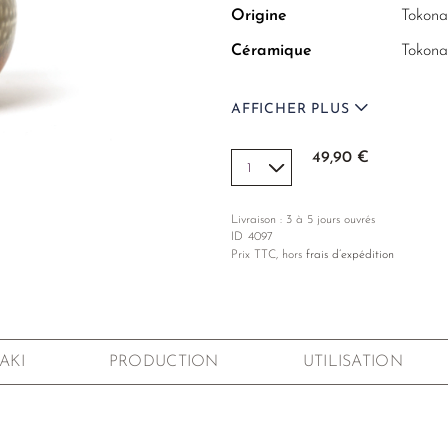
Origine
Tokona
Céramique
Tokona
Atelier
Isshin
AFFICHER PLUS
Volume
350 m
Dimensions
Ø 10,7
49,90 €
Poids
290 g
Livraison : 3 à 5 jours ouvrés
Matière
Argile
ID
4097
Prix TTC, hors
frais d’expédition
Filtre
Céram
Glaçure
Irabo
Emballage
Boîte 
AKI
PRODUCTION
UTILISATION
Chaque article est fait à 
approximatives.