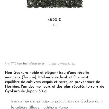
LUSHAN CLOUD & MIST
MIYAZAKI
YUNNAN
THÉ JAUNE
PHOENIX DANCONG
CORÉE
VARIÉTÉS
ROOIBOS
RECOMMANDATIONS
MAO FENG
NARA
ZHEJIANG
TIE GUAN YIN
EARL GREY
MATÉ
Skip to the beginning of the images gallery
RECOMMANDATIONS
48,90 €
SENCHA
SAGA
ZHANGPING SHUI XIAN
KENYA
THÉS D'AMAZONIE
COFFRETS & CADEAUX
50g
SUI TONG CHA
SHIBUSHI
JAPON
TURQUIE
ENCENS RARES
TAI PING HOU KUI
SHIZUOKA
TANZANIE
CLASSIQUES
WHITE CRANE WAVE
UJI
THAÏLANDE
RECOMMANDATIONS
THÉ VERT RARE
URESHINO
RECOMMANDATIONS
COFFRETS & CADEAUX
Prix TTC, hors
frais d’expédition
ID
5230
978,00 € / 1kg
VARIÉTÉS DE THÉ VERT DE CHINE
YAME
COFFRETS & CADEAUX
Hon Gyokuro noble et élégant issu d'une récolte
manuelle (Tezumi). Mélange exclusif et finement
équilibré de cultivars exquis et rares, en provenance de
Hoshino, l'un des meilleurs et des plus réputés terroirs de
Gyokuro du Japon, 50 g
Issu de l'un des principaux producteurs de Gyokuro dans
le célèbre village Hoshino à Yame